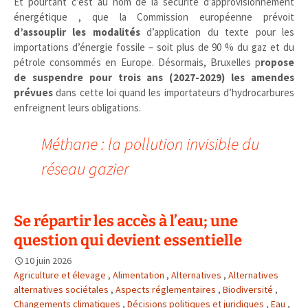
Et pourtant c’est au nom de la sécurité d’approvisionnement
énergétique , que la Commission européenne prévoit
d’assouplir les modalités
d’application du texte pour les
importations d’énergie fossile – soit plus de 90 % du gaz et du
pétrole consommés en Europe. Désormais, Bruxelles p
ropose
de suspendre pour trois ans (2027-2029) les amendes
prévues
dans cette loi quand les importateurs d’hydrocarbures
enfreignent leurs obligations.
Méthane : la pollution invisible du
réseau gazier
Se répartir les accès à l’eau; une
question qui devient essentielle
10 juin 2026
Agriculture et élevage
,
Alimentation
,
Alternatives
,
Alternatives
alternatives sociétales
,
Aspects réglementaires
,
Biodiversité
,
Changements climatiques
,
Décisions politiques et juridiques
,
Eau
,