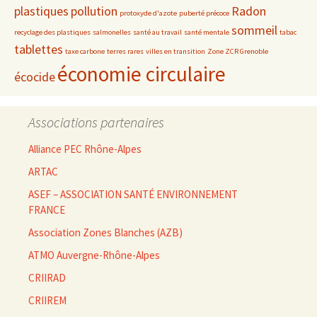
plastiques
pollution
Radon
protoxyde d'azote
puberté précoce
sommeil
recyclage des plastiques
salmonelles
santé au travail
santé mentale
tabac
tablettes
taxe carbone
terres rares
villes en transition
Zone ZCR Grenoble
économie circulaire
écocide
Associations partenaires
Alliance PEC Rhône-Alpes
ARTAC
ASEF – ASSOCIATION SANTÉ ENVIRONNEMENT
FRANCE
Association Zones Blanches (AZB)
ATMO Auvergne-Rhône-Alpes
CRIIRAD
CRIIREM