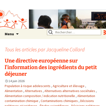
Association SERA Santé
Environnement Auvergne
Rhône Alpes
Un environnement sain pour
la santé de tous
Aller
Rechercher :
Menu
au
contenu
Tous les articles par
Jacqueline Collard
Une directive européenne sur
l’information des ingrédients du petit
déjeuner
14 juin 2026
Population à risque adolescents
,
Agriculture et élevage
,
Alimentation
,
Alternatives
,
Alternatives alternatives sociétales
,
Alimentation composition / indication nutritionelle
,
Alimentation
contamination chimique
,
Contaminations chimiques
,
Décisions
politiques et juridiques
,
Études scientifiques
,
Décisions politiques