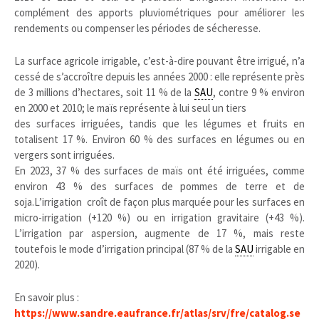
complément des apports pluviométriques pour améliorer les
rendements ou compenser les périodes de sécheresse.
La surface agricole irrigable, c’est-à-dire pouvant être irrigué, n’a
cessé de s’accroître depuis les années 2000 : elle représente près
de 3 millions d’hectares, soit 11 % de la
SAU
, contre 9 % environ
en 2000 et 2010; le maïs représente à lui seul un tiers
des surfaces irriguées, tandis que les légumes et fruits en
totalisent 17 %. Environ 60 % des surfaces en légumes ou en
vergers sont irriguées.
En 2023, 37 % des surfaces de maïs ont été irriguées, comme
environ 43 % des surfaces de pommes de terre et de
soja.L’irrigation croît de façon plus marquée pour les surfaces en
micro-irrigation
(+120 %) ou en
irrigation gravitaire
(+43 %).
L’
irrigation par aspersion
, augmente de 17 %, mais reste
toutefois le mode d’irrigation principal (87 % de la
SAU
irrigable en
2020).
En savoir plus :
https://www.sandre.eaufrance.fr/atlas/srv/fre/catalog.se