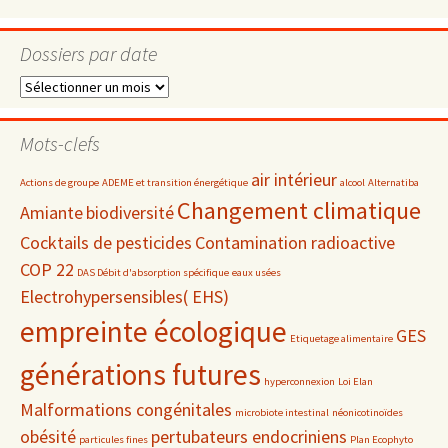
Dossiers par date
Dossiers
par
date
Mots-clefs
air intérieur
Actions de groupe
ADEME et transition énergétique
alcool
Alternatiba
Changement climatique
Amiante
biodiversité
Cocktails de pesticides
Contamination radioactive
COP 22
DAS Débit d'absorption spécifique
eaux usées
Electrohypersensibles( EHS)
empreinte écologique
GES
Etiquetage alimentaire
générations futures
hyperconnexion
Loi Elan
Malformations congénitales
microbiote intestinal
néonicotinoïdes
obésité
pertubateurs endocriniens
particules fines
Plan Ecophyto