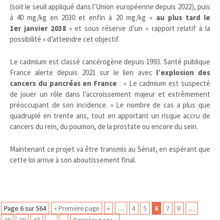
(soit le seuil appliqué dans l’Union européenne depuis 2022), puis
à 40 mg/kg en 2030 et enfin à 20 mg/kg «
au plus tard le
1er janvier 2038
» et sous réserve d’un « rapport relatif à la
possibilité » d’atteindre cet objectif.
Le cadmium est classé cancérogène depuis 1993. Santé publique
France alerte depuis 2021 sur le lien avec
l’explosion des
cancers du pancréas en France
: « Le cadmium est suspecté
de jouer un rôle dans l’accroissement majeur et extrêmement
préoccupant de son incidence. » Le nombre de cas a plus que
quadruplé en trente ans, tout en apportant un risque accru de
cancers du rein, du poumon, de la prostate ou encore du sein.
Maintenant ce projet va être transmis au Sénat, en espérant que
cette loi arrive à son aboutissement final.
Navigation
Page 6 sur 564
« Première page
«
…
4
5
6
7
8
…