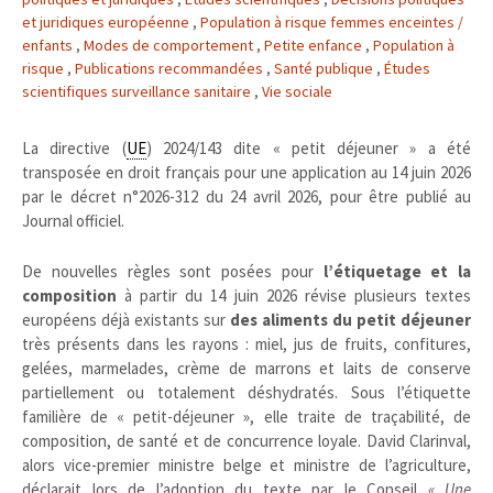
et juridiques européenne
,
Population à risque femmes enceintes /
enfants
,
Modes de comportement
,
Petite enfance
,
Population à
risque
,
Publications recommandées
,
Santé publique
,
Études
scientifiques surveillance sanitaire
,
Vie sociale
La directive (
UE
) 2024/143 dite « petit déjeuner » a été
transposée en droit français pour une application au 14 juin 2026
par le décret n°2026-312 du 24 avril 2026, pour être publié au
Journal officiel.
De nouvelles règles sont posées pour
l’étiquetage et la
composition
à partir du 14 juin 2026 révise plusieurs textes
européens déjà existants sur
des aliments du petit déjeuner
très présents dans les rayons : miel, jus de fruits, confitures,
gelées, marmelades, crème de marrons et laits de conserve
partiellement ou totalement déshydratés. Sous l’étiquette
familière de « petit-déjeuner », elle traite de traçabilité, de
composition, de santé et de concurrence loyale. David Clarinval,
alors vice-premier ministre belge et ministre de l’agriculture,
déclarait lors de l’adoption du texte par le Conseil
« Une