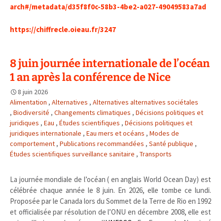
arch#/metadata/d35f8f0c-58b3-4be2-a027-49049583a7ad
https://chiffrecle.oieau.fr/3247
8 juin journée internationale de l’océan
1 an après la conférence de Nice
8 juin 2026
Alimentation
,
Alternatives
,
Alternatives alternatives sociétales
,
Biodiversité
,
Changements climatiques
,
Décisions politiques et
juridiques
,
Eau
,
Études scientifiques
,
Décisions politiques et
juridiques internationale
,
Eau mers et océans
,
Modes de
comportement
,
Publications recommandées
,
Santé publique
,
Études scientifiques surveillance sanitaire
,
Transports
La journée mondiale de l’océan ( en anglais World Ocean Day) est
célébrée chaque année le 8 juin. En 2026, elle tombe ce lundi.
Proposée par le Canada lors du Sommet de la Terre de Rio en 1992
et officialisée par résolution de l’ONU en décembre 2008, elle est