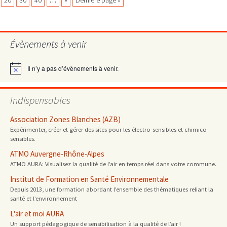
20
30
40
…
»
Dernière page »
des
Évènements à venir
articles
Il n’y a pas d’évènements à venir.
Notice
Indispensables
Association Zones Blanches (AZB)
Expérimenter, créer et gérer des sites pour les électro-sensibles et chimico-
sensibles.
ATMO Auvergne-Rhône-Alpes
ATMO AURA: Visualisez la qualité de l’air en temps réel dans votre commune.
Institut de Formation en Santé Environnementale
Depuis 2013, une formation abordant l’ensemble des thématiques reliant la
santé et l’environnement
L'air et moi AURA
Un support pédagogique de sensibilisation à la qualité de l’air !