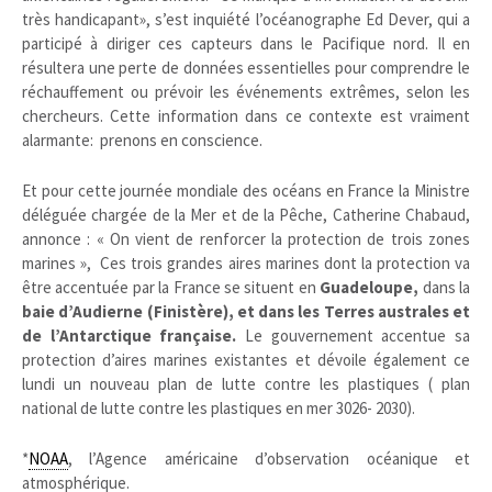
très handicapant», s’est inquiété l’océanographe Ed Dever, qui a
participé à diriger ces capteurs dans le Pacifique nord. Il en
ré
sultera une perte de données essentielles pour comprendre le
réchauffement ou prévoir les événements extrêmes, selon les
chercheurs.
Cette information dans ce contexte est vraiment
alarmante: prenons en conscience.
Et pour cette journée mondiale des océans en France la Ministre
déléguée chargée de la Mer et de la Pêche, Catherine Chabaud,
annonce : « On vient de renforcer la protection de trois zones
marines », Ces trois grandes aires marines dont la protection va
être accentuée par la France se situent en
Guadeloupe,
dans la
baie d’Audierne (Finistère), et dans les Terres australes et
de l’Antarctique française.
Le gouvernement accentue sa
protection d’aires marines existantes et dévoile également ce
lundi un nouveau plan de lutte contre les plastiques ( plan
national de lutte contre les plastiques en mer 3026- 2030).
*
NOAA
, l’Agence américaine d’observation océanique et
atmosphérique.