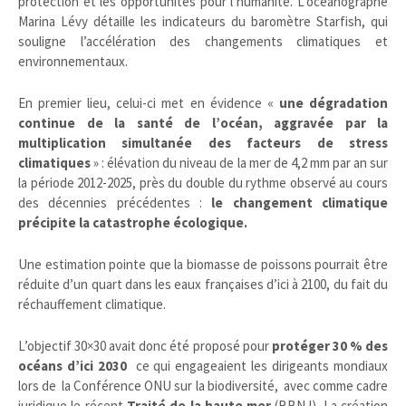
protection et les opportunités pour l’humanité. L’océanographe
Marina Lévy détaille les indicateurs du baromètre Starfish, qui
souligne l’accélération des changements climatiques et
environnementaux.
En premier lieu, celui-ci met en évidence «
une dégradation
continue de la santé de l’océan, aggravée par la
multiplication simultanée des facteurs de stress
climatiques
» : élévation du niveau de la mer de 4,2 mm par an sur
la période 2012-2025, près du double du rythme observé au cours
des décennies précédentes :
le changement climatique
précipite la catastrophe écologique.
Une estimation pointe que la biomasse de poissons pourrait être
réduite d’un quart dans les eaux françaises d’ici à 2100, du fait du
réchauffement climatique.
L’objectif 30×30 avait donc été proposé pour
protéger 30 % des
océans d’ici 2030
ce qui engageaient les dirigeants mondiaux
lors de la Conférence ONU sur la biodiversité, avec comme cadre
juridique le récent
Traité de la haute mer
(BBNJ). La création