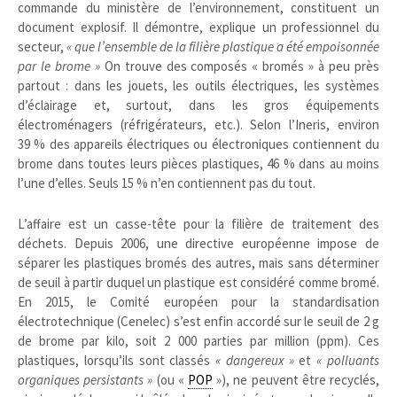
commande du ministère de l’environnement, constituent un
document explosif. Il démontre, explique un professionnel du
secteur,
« que l’ensemble de la filière plastique a été empoisonnée
par le brome »
On trouve des composés « bromés » à peu près
partout : dans les jouets, les outils électriques, les systèmes
d’éclairage et, surtout, dans les gros équipements
électroménagers (réfrigérateurs, etc.). Selon l’Ineris, environ
39 % des appareils électriques ou électroniques contiennent du
brome dans toutes leurs pièces plastiques, 46 % dans au moins
l’une d’elles. Seuls 15 % n’en contiennent pas du tout.
L’affaire est un casse-tête pour la filière de traitement des
déchets. Depuis 2006, une directive européenne impose de
séparer les plastiques bromés des autres, mais sans déterminer
de seuil à partir duquel un plastique est considéré comme bromé.
En 2015, le Comité européen pour la standardisation
électrotechnique (Cenelec) s’est enfin accordé sur le seuil de 2 g
de brome par kilo, soit 2 000 parties par million (ppm). Ces
plastiques, lorsqu’ils sont classés
« dangereux »
et
« polluants
organiques persistants »
(ou «
POP
»), ne peuvent être recyclés,