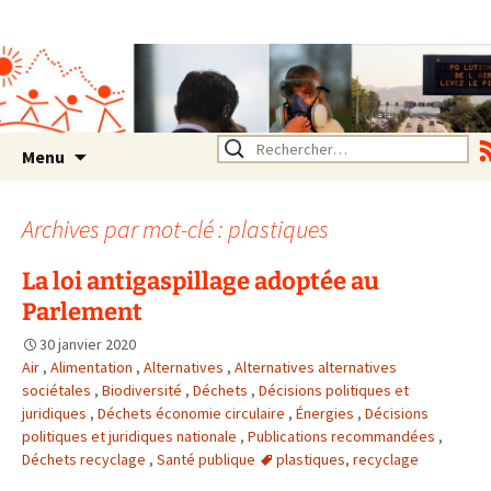
Association SERA Santé
Environnement Auvergne
Rhône Alpes
Un environnement sain pour
la santé de tous
Aller
Rechercher :
Menu
au
contenu
Archives par mot-clé : plastiques
La loi antigaspillage adoptée au
Parlement
30 janvier 2020
Air
,
Alimentation
,
Alternatives
,
Alternatives alternatives
sociétales
,
Biodiversité
,
Déchets
,
Décisions politiques et
juridiques
,
Déchets économie circulaire
,
Énergies
,
Décisions
politiques et juridiques nationale
,
Publications recommandées
,
Déchets recyclage
,
Santé publique
plastiques
,
recyclage