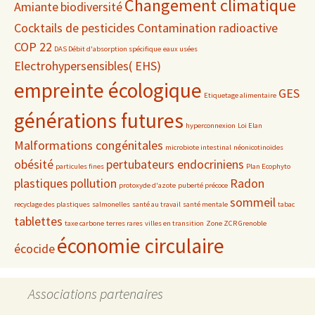
Changement climatique
Amiante
biodiversité
Cocktails de pesticides
Contamination radioactive
COP 22
DAS Débit d'absorption spécifique
eaux usées
Electrohypersensibles( EHS)
empreinte écologique
GES
Etiquetage alimentaire
générations futures
hyperconnexion
Loi Elan
Malformations congénitales
microbiote intestinal
néonicotinoïdes
obésité
pertubateurs endocriniens
particules fines
Plan Ecophyto
plastiques
pollution
Radon
protoxyde d'azote
puberté précoce
sommeil
recyclage des plastiques
salmonelles
santé au travail
santé mentale
tabac
tablettes
taxe carbone
terres rares
villes en transition
Zone ZCR Grenoble
économie circulaire
écocide
Associations partenaires