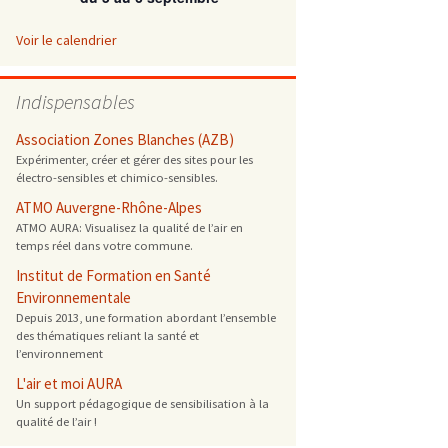
 ONG
Voir le calendrier
 de cuisson
Indispensables
 reprotoxique
Association Zones Blanches (AZB)
Expérimenter, créer et gérer des sites pour les
électro-sensibles et chimico-sensibles.
s
ATMO Auvergne-Rhône-Alpes
ATMO AURA: Visualisez la qualité de l’air en
es
temps réel dans votre commune.
 énergétique
Institut de Formation en Santé
Environnementale
Depuis 2013, une formation abordant l’ensemble
des thématiques reliant la santé et
l’environnement
L'air et moi AURA
Un support pédagogique de sensibilisation à la
qualité de l’air !