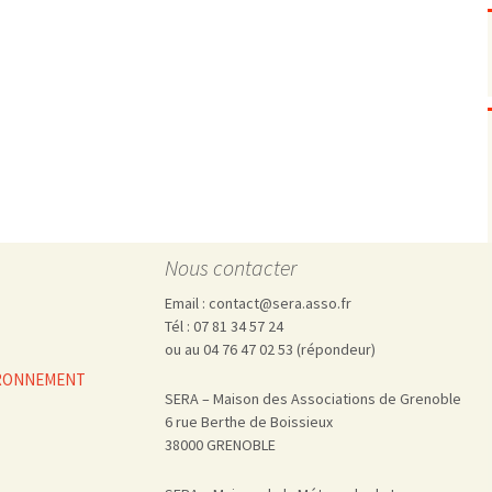
Pharmacovigilance, produits et
dispositifs de santé, vaccins
Population à risque
adolescents
Publications recommandées
exposition professionnelle
Rayonnements
femmes enceintes / enfant
ionisants
réglementaire
non ionisants, ondes
Personnes agées
électromagnétiques (THT,
mobile, WIFI, Linky, …)
Santé publique
Sols
Sommeil
Technologies
écrans / jeux vidéos
Nous contacter
Tourisme
environnement industriel
Email : contact@sera.asso.fr
Transports
nanotechnologies
Tél : 07 81 34 57 24
Vie sociale
ou au 04 76 47 02 53 (répondeur)
VIRONNEMENT
SERA – Maison des Associations de Grenoble
6 rue Berthe de Boissieux
38000 GRENOBLE