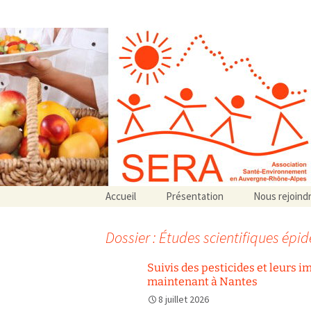
Association SERA Santé Envir
Un environnement sain pour la santé de tous
Aller
Accueil
Présentation
Nous rejoind
au
Qui sommes-nous ?
contenu
Associations partenaires
Dossier : Études scientifiques ép
Associations adhérentes
Suivis des pesticides et leurs 
maintenant à Nantes
8 juillet 2026