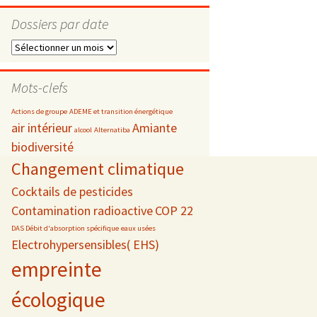
Dossiers par date
Dossiers
par
s
date
Mots-clefs
 téléphonie
Actions de groupe
ADEME et transition énergétique
air intérieur
Amiante
alcool
Alternatiba
biodiversité
Changement climatique
Cocktails de pesticides
Contamination radioactive
COP 22
DAS Débit d'absorption spécifique
eaux usées
Electrohypersensibles( EHS)
empreinte
écologique