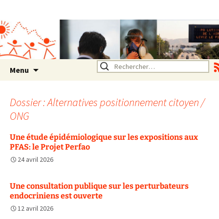
Association SERA Santé
Environnement Auvergne
Rhône Alpes
Un environnement sain pour
la santé de tous
Aller
Rechercher :
Menu
au
contenu
Dossier : Alternatives positionnement citoyen /
ONG
Une étude épidémiologique sur les expositions aux
PFAS: le Projet Perfao
24 avril 2026
Une consultation publique sur les perturbateurs
endocriniens est ouverte
12 avril 2026