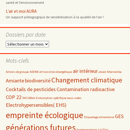
santé et l’environnement
L'air et moi AURA
Un support pédagogique de sensibilisation à la qualité de l’air !
Dossiers par date
Dossiers
par
date
Mots-clefs
air intérieur
Actions de groupe
ADEME et transition énergétique
alcool
Alternatiba
Changement climatique
Amiante
biodiversité
Cocktails de pesticides
Contamination radioactive
COP 22
DAS Débit d'absorption spécifique
eaux usées
Electrohypersensibles( EHS)
empreinte écologique
GES
Etiquetage alimentaire
générations futures
hyperconnexion
Loi Elan