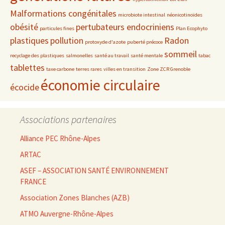
Malformations congénitales
microbiote intestinal
néonicotinoïdes
obésité
pertubateurs endocriniens
particules fines
Plan Ecophyto
plastiques
pollution
Radon
protoxyde d'azote
puberté précoce
sommeil
recyclage des plastiques
salmonelles
santé au travail
santé mentale
tabac
tablettes
taxe carbone
terres rares
villes en transition
Zone ZCR Grenoble
économie circulaire
écocide
Associations partenaires
Alliance PEC Rhône-Alpes
ARTAC
ASEF – ASSOCIATION SANTÉ ENVIRONNEMENT
FRANCE
Association Zones Blanches (AZB)
ATMO Auvergne-Rhône-Alpes