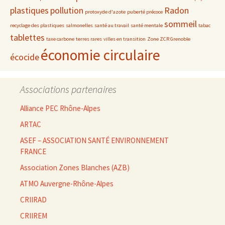
plastiques
pollution
Radon
protoxyde d'azote
puberté précoce
sommeil
recyclage des plastiques
salmonelles
santé au travail
santé mentale
tabac
tablettes
taxe carbone
terres rares
villes en transition
Zone ZCR Grenoble
économie circulaire
écocide
Associations partenaires
Alliance PEC Rhône-Alpes
ARTAC
ASEF – ASSOCIATION SANTÉ ENVIRONNEMENT
FRANCE
Association Zones Blanches (AZB)
ATMO Auvergne-Rhône-Alpes
CRIIRAD
CRIIREM