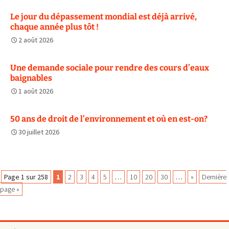
Le jour du dépassement mondial est déjà arrivé,
chaque année plus tôt !
2 août 2026
Une demande sociale pour rendre des cours d’eaux
baignables
1 août 2026
50 ans de droit de l’environnement et où en est-on?
30 juillet 2026
Navigation
Page 1 sur 258
1
2
3
4
5
…
10
20
30
…
»
Dernière
page »
des