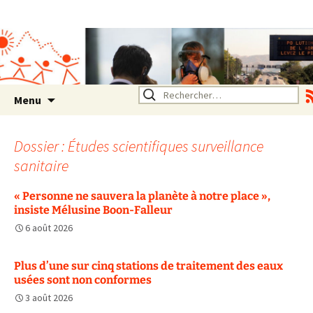
Association SERA Santé
Environnement Auvergne
Rhône Alpes
Un environnement sain pour
la santé de tous
Aller
Rechercher :
Menu
au
contenu
Dossier : Études scientifiques surveillance
sanitaire
« Personne ne sauvera la planète à notre place »,
insiste Mélusine Boon-Falleur
6 août 2026
Plus d’une sur cinq stations de traitement des eaux
usées sont non conformes
3 août 2026