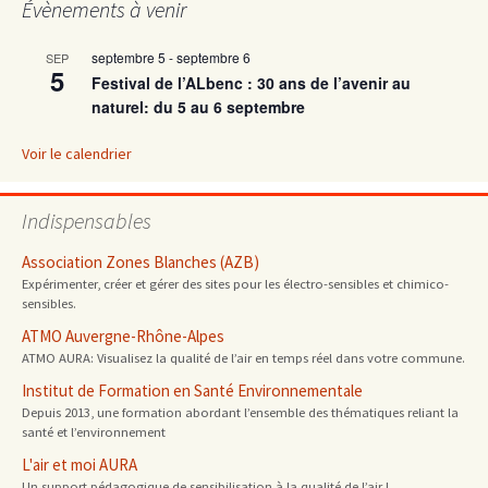
Évènements à venir
articles
septembre 5
-
septembre 6
SEP
5
Festival de l’ALbenc : 30 ans de l’avenir au
naturel: du 5 au 6 septembre
Voir le calendrier
Indispensables
Association Zones Blanches (AZB)
Expérimenter, créer et gérer des sites pour les électro-sensibles et chimico-
sensibles.
ATMO Auvergne-Rhône-Alpes
ATMO AURA: Visualisez la qualité de l’air en temps réel dans votre commune.
Institut de Formation en Santé Environnementale
Depuis 2013, une formation abordant l’ensemble des thématiques reliant la
santé et l’environnement
L'air et moi AURA
Un support pédagogique de sensibilisation à la qualité de l’air !