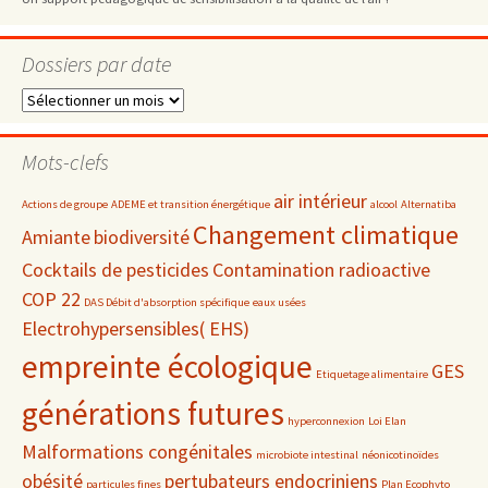
Dossiers par date
Dossiers
par
date
Mots-clefs
air intérieur
Actions de groupe
ADEME et transition énergétique
alcool
Alternatiba
Changement climatique
Amiante
biodiversité
Cocktails de pesticides
Contamination radioactive
COP 22
DAS Débit d'absorption spécifique
eaux usées
Electrohypersensibles( EHS)
empreinte écologique
GES
Etiquetage alimentaire
générations futures
hyperconnexion
Loi Elan
Malformations congénitales
microbiote intestinal
néonicotinoïdes
obésité
pertubateurs endocriniens
particules fines
Plan Ecophyto