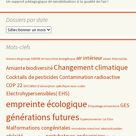
Un support pédagogique de sensibilisation à la qualité de l’air !
Dossiers par date
Dossiers
par
date
Mots-clefs
air intérieur
Actions de groupe
ADEME et transition énergétique
alcool
Alternatiba
Changement climatique
Amiante
biodiversité
Cocktails de pesticides
Contamination radioactive
COP 22
DAS Débit d'absorption spécifique
eaux usées
Electrohypersensibles( EHS)
empreinte écologique
GES
Etiquetage alimentaire
générations futures
hyperconnexion
Loi Elan
Malformations congénitales
microbiote intestinal
néonicotinoïdes
obésité
pertubateurs endocriniens