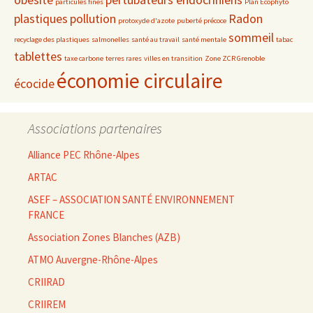
particules fines
Plan Ecophyto
plastiques
pollution
Radon
protoxyde d'azote
puberté précoce
sommeil
recyclage des plastiques
salmonelles
santé au travail
santé mentale
tabac
tablettes
taxe carbone
terres rares
villes en transition
Zone ZCR Grenoble
économie circulaire
écocide
Associations partenaires
Alliance PEC Rhône-Alpes
ARTAC
ASEF – ASSOCIATION SANTÉ ENVIRONNEMENT
FRANCE
Association Zones Blanches (AZB)
ATMO Auvergne-Rhône-Alpes
CRIIRAD
CRIIREM