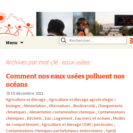
Association SERA Santé
Environnement Auvergne
Rhône Alpes
Un environnement sain pour
la santé de tous
Aller
Rechercher :
Menu
au
contenu
Archives par mot-clé : eaux usées
Comment nos eaux usées polluent nos
océans
10 décembre 2021
Agriculture et élevage
,
Agriculture et élevage agroécologie /
biologie
,
Alimentation
,
Alternatives
,
Biodiversité
,
Changements
climatiques
,
Alimentation contamination chimique
,
Contaminations
chimiques
,
Déchets
,
Eau
,
Logement
,
Eau mers et océans
,
Modes
de comportement
,
Agriculture et élevage OGM / pesticides
,
Contaminations chimiques perturbateurs endocriniens
,
Santé