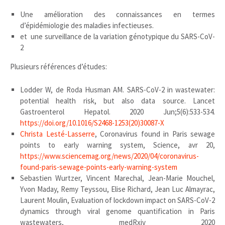
Une amélioration des connaissances en termes
d’épidémiologie des maladies infectieuses.
et une surveillance de la variation génotypique du SARS-CoV-
2
Plusieurs références d’études:
Lodder W, de Roda Husman AM. SARS-CoV-2 in wastewater:
potential health risk, but also data source. Lancet
Gastroenterol Hepatol. 2020 Jun;5(6):533-534.
https://doi.org/10.1016/S2468-1253(20)30087-X
Christa Lesté-Lasserre
, Coronavirus found in Paris sewage
points to early warning system, Science, avr 20,
https://www.sciencemag.org/news/2020/04/coronavirus-
found-paris-sewage-points-early-warning-system
Sebastien Wurtzer, Vincent Marechal, Jean-Marie Mouchel,
Yvon Maday, Remy Teyssou, Elise Richard, Jean Luc Almayrac,
Laurent Moulin, Evaluation of lockdown impact on SARS-CoV-2
dynamics through viral genome quantification in Paris
wastewaters, medRxiv 2020