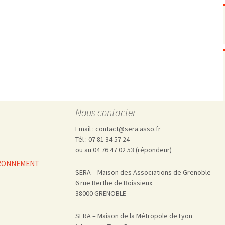
Pharmacovigilance, produits et
dispositifs de santé, vaccins
Population à risque
adolescents
Publications recommandées
exposition professionnelle
Rayonnements
femmes enceintes / enfant
ionisants
réglementaire
non ionisants, ondes
Personnes agées
électromagnétiques (THT,
mobile, WIFI, Linky, …)
Santé publique
Sols
Sommeil
Nous contacter
Technologies
écrans / jeux vidéos
Email : contact@sera.asso.fr
Tourisme
environnement industriel
Tél : 07 81 34 57 24
Transports
nanotechnologies
ou au 04 76 47 02 53 (répondeur)
Vie sociale
VIRONNEMENT
SERA – Maison des Associations de Grenoble
6 rue Berthe de Boissieux
38000 GRENOBLE
SERA – Maison de la Métropole de Lyon