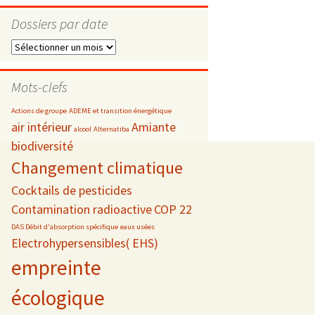
Dossiers par date
Dossiers
par
s
date
Mots-clefs
 téléphonie
Actions de groupe
ADEME et transition énergétique
air intérieur
Amiante
alcool
Alternatiba
biodiversité
Changement climatique
Cocktails de pesticides
Contamination radioactive
COP 22
DAS Débit d'absorption spécifique
eaux usées
Electrohypersensibles( EHS)
empreinte
écologique