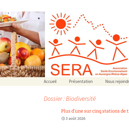
Association SERA Santé Envir
Un environnement sain pour la santé de tous
Aller
Accueil
Présentation
Nous rejoind
au
Qui sommes-nous ?
contenu
Associations partenaires
Dossier : Biodiversité
Associations adhérentes
Plus d’une sur cinq stations de
3 août 2026