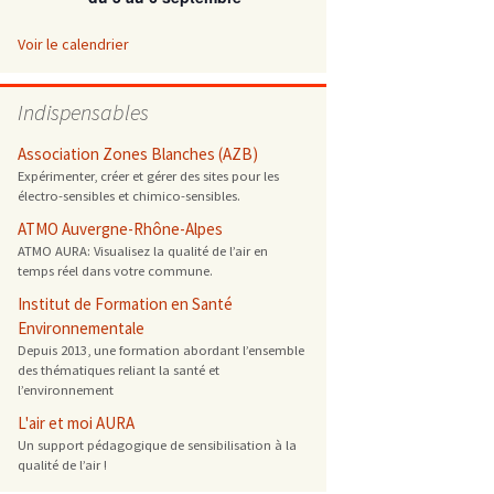
 ONG
Voir le calendrier
 de cuisson
Indispensables
 reprotoxique
Association Zones Blanches (AZB)
Expérimenter, créer et gérer des sites pour les
électro-sensibles et chimico-sensibles.
s
ATMO Auvergne-Rhône-Alpes
ATMO AURA: Visualisez la qualité de l’air en
es
temps réel dans votre commune.
 énergétique
Institut de Formation en Santé
Environnementale
Depuis 2013, une formation abordant l’ensemble
des thématiques reliant la santé et
l’environnement
L'air et moi AURA
Un support pédagogique de sensibilisation à la
qualité de l’air !