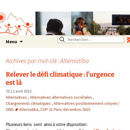
Association SERA Santé
Environnement Auvergne
Rhône Alpes
Un environnement sain pour
la santé de tous
Aller
Rechercher :
Menu
au
contenu
Archives par mot-clé : Alternatiba
Relever le défi climatique : l’urgence
est là
12 avril 2015
Alternatives
,
Alternatives alternatives sociétales
,
Changements climatiques
,
Alternatives positionnement citoyen /
ONG
Alternatiba
,
COP 21 Paris décembre 2015
Plusieurs liens sont ainsi à votre disposition :