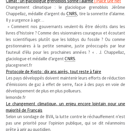
Climat : un glaciologue grenoblois sonne l’alarme
| Place Gre’net
Changement climatique : le glaciologue grenoblois Jérôme
Chappellaz, médaille d’argent du
CNRS
, tire la sonnette d’alarme.
Il y a urgence à agir…
» Comment nos gouvernants veulent-ils être décrits dans les
livres d’histoire ? Comme des visionnaires courageux et écoutant
les scientifiques plutôt que les lobbys du fossile ? Ou comme
gestionnaires à la petite semaine, juste préoccupés par leur
fauteuil d’élu pour les prochaines années ? « . J. Chappellaz,
glaciologue et médaille d’argent
CNRS
.
placegrenet.fr
Protocole de Kyoto : dix ans après, tout reste à faire
Les pays développés doivent maintenir leurs efforts de réduction
d’émissions de gaz à effet de serre, face à des pays en voie de
développement de plus en plus pollueurs.
lemonde.fr
Le changement climatique, un enjeu encore lointain pour une
majorité de Français
Selon un sondage de BVA, la lutte contre le réchauffement n’est
pas une priorité pour l’opinion publique, qui se dit néanmoins
prête à agir au quotidien.