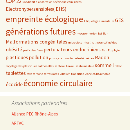
COP 22
DAS Débit d'absorption spécifique
eaux usées
Electrohypersensibles( EHS)
empreinte écologique
GES
Etiquetage alimentaire
générations futures
hyperconnexion
Loi Elan
Malformations congénitales
microbiote intestinal
néonicotinoïdes
obésité
pertubateurs endocriniens
particules fines
Plan Ecophyto
plastiques
pollution
Radon
protoxyde d'azote
puberté précoce
sommeil
recyclage des plastiques
salmonelles
santé au travail
santé mentale
tabac
tablettes
taxe carbone
terres rares
villes en transition
Zone ZCR Grenoble
économie circulaire
écocide
Associations partenaires
Alliance PEC Rhône-Alpes
ARTAC