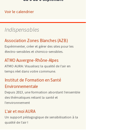
 ONG
Voir le calendrier
 de cuisson
Indispensables
 reprotoxique
Association Zones Blanches (AZB)
Expérimenter, créer et gérer des sites pour les
électro-sensibles et chimico-sensibles.
s
ATMO Auvergne-Rhône-Alpes
ATMO AURA: Visualisez la qualité de l’air en
es
temps réel dans votre commune.
 énergétique
Institut de Formation en Santé
Environnementale
Depuis 2013, une formation abordant l’ensemble
des thématiques reliant la santé et
l’environnement
L'air et moi AURA
Un support pédagogique de sensibilisation à la
qualité de l’air !