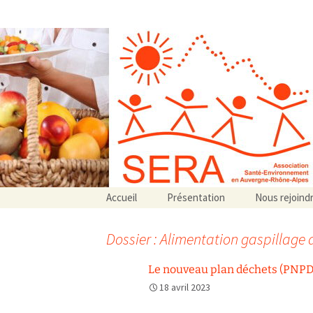
Association SERA Santé Envir
Un environnement sain pour la santé de tous
Aller
Accueil
Présentation
Nous rejoind
au
Qui sommes-nous ?
contenu
Associations partenaires
Dossier : Alimentation gaspillage 
Associations adhérentes
Le nouveau plan déchets (PNPD)
18 avril 2023