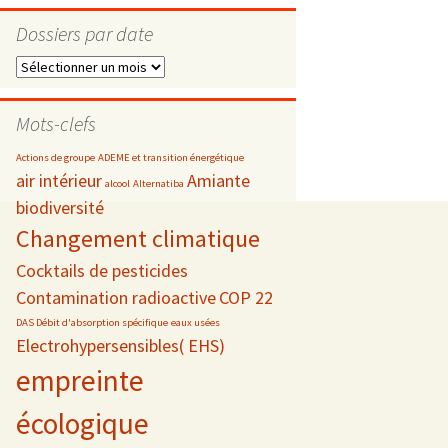
Dossiers par date
Dossiers
par
s
date
Mots-clefs
 téléphonie
Actions de groupe
ADEME et transition énergétique
air intérieur
Amiante
alcool
Alternatiba
biodiversité
Changement climatique
Cocktails de pesticides
Contamination radioactive
COP 22
DAS Débit d'absorption spécifique
eaux usées
Electrohypersensibles( EHS)
empreinte
écologique