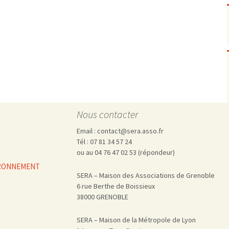
Pharmacovigilance, produits et
dispositifs de santé, vaccins
Population à risque
adolescents
Publications recommandées
exposition professionnelle
Rayonnements
femmes enceintes / enfant
ionisants
réglementaire
non ionisants, ondes
Personnes agées
électromagnétiques (THT,
mobile, WIFI, Linky, …)
Santé publique
Sols
Sommeil
Nous contacter
Technologies
écrans / jeux vidéos
Email : contact@sera.asso.fr
Tourisme
environnement industriel
Tél : 07 81 34 57 24
Transports
nanotechnologies
ou au 04 76 47 02 53 (répondeur)
Vie sociale
VIRONNEMENT
SERA – Maison des Associations de Grenoble
6 rue Berthe de Boissieux
38000 GRENOBLE
SERA – Maison de la Métropole de Lyon