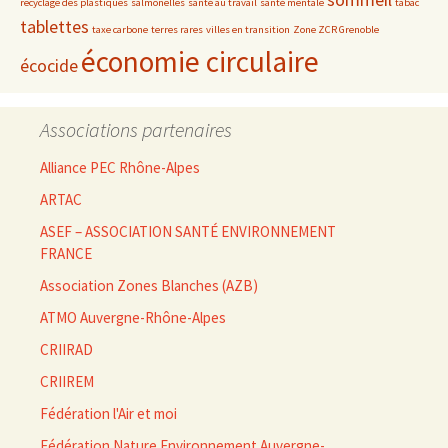
recyclage des plastiques
salmonelles
santé au travail
santé mentale
tabac
tablettes
taxe carbone
terres rares
villes en transition
Zone ZCR Grenoble
économie circulaire
écocide
Associations partenaires
Alliance PEC Rhône-Alpes
ARTAC
ASEF – ASSOCIATION SANTÉ ENVIRONNEMENT
FRANCE
Association Zones Blanches (AZB)
ATMO Auvergne-Rhône-Alpes
CRIIRAD
CRIIREM
Fédération l'Air et moi
Fédération Nature Environnement Auvergne-