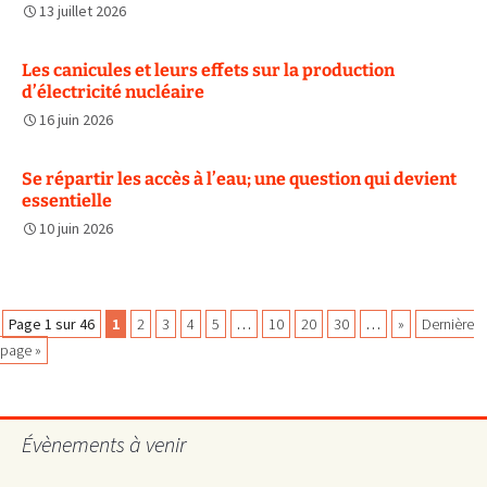
13 juillet 2026
Les canicules et leurs effets sur la production
d’électricité nucléaire
16 juin 2026
Se répartir les accès à l’eau; une question qui devient
essentielle
10 juin 2026
Navigation
Page 1 sur 46
1
2
3
4
5
…
10
20
30
…
»
Dernière
page »
des
Évènements à venir
articles