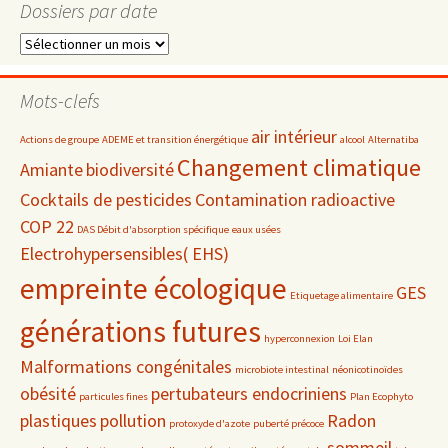
Dossiers par date
Dossiers
par
date
Mots-clefs
air intérieur
Actions de groupe
ADEME et transition énergétique
alcool
Alternatiba
Changement climatique
Amiante
biodiversité
Cocktails de pesticides
Contamination radioactive
COP 22
DAS Débit d'absorption spécifique
eaux usées
Electrohypersensibles( EHS)
empreinte écologique
GES
Etiquetage alimentaire
générations futures
hyperconnexion
Loi Elan
Malformations congénitales
microbiote intestinal
néonicotinoïdes
obésité
pertubateurs endocriniens
particules fines
Plan Ecophyto
plastiques
pollution
Radon
protoxyde d'azote
puberté précoce
sommeil