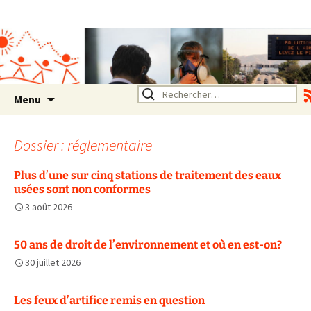
Association SERA Santé
Environnement Auvergne
Rhône Alpes
Un environnement sain pour
la santé de tous
Aller
Rechercher :
Menu
au
contenu
Dossier : réglementaire
Plus d’une sur cinq stations de traitement des eaux
usées sont non conformes
3 août 2026
50 ans de droit de l’environnement et où en est-on?
30 juillet 2026
Les feux d’artifice remis en question