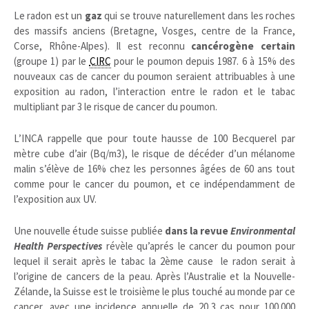
Le radon est un
gaz
qui se trouve naturellement dans les roches
des massifs anciens (Bretagne, Vosges, centre de la France,
Corse, Rhône-Alpes). Il est reconnu
cancérogène certain
(groupe 1) par le
CIRC
pour le poumon depuis 1987. 6 à 15% des
nouveaux cas de cancer du poumon seraient attribuables à une
exposition au radon, l’interaction entre le radon et le tabac
multipliant par 3 le risque de cancer du poumon.
L’INCA rappelle que pour toute hausse de 100 Becquerel par
mètre cube d’air (Bq/m3), le risque de décéder d’un mélanome
malin s’élève de 16% chez les personnes âgées de 60 ans tout
comme pour le cancer du poumon, et ce indépendamment de
l’exposition aux UV.
Une nouvelle étude suisse publiée
dans la revue
Environmental
Health Perspectives
révèle qu’aprés le cancer du poumon pour
lequel il serait après le tabac la 2ème cause le radon serait à
l’origine de cancers de la peau. Après l’Australie et la Nouvelle-
Zélande, la Suisse est le troisième le plus touché au monde par ce
cancer, avec une incidence annuelle de 20,3 cas pour 100.000