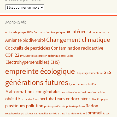
Dossiers
par
date
Mots-clefs
air intérieur
Actions de groupe
ADEME et transition énergétique
alcool
Alternatiba
Changement climatique
Amiante
biodiversité
Cocktails de pesticides
Contamination radioactive
COP 22
DAS Débit d'absorption spécifique
eaux usées
Electrohypersensibles( EHS)
empreinte écologique
GES
Etiquetage alimentaire
générations futures
hyperconnexion
Loi Elan
Malformations congénitales
microbiote intestinal
néonicotinoïdes
obésité
pertubateurs endocriniens
particules fines
Plan Ecophyto
plastiques
pollution
Radon
protoxyde d'azote
puberté précoce
sommeil
recyclage des plastiques
salmonelles
santé au travail
santé mentale
tabac