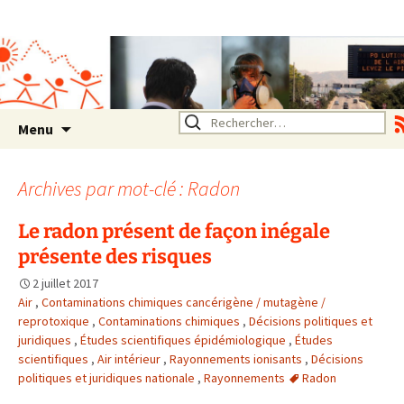
Association SERA Santé
Environnement Auvergne
Rhône Alpes
Un environnement sain pour
la santé de tous
Aller
Rechercher :
Menu
au
contenu
Archives par mot-clé : Radon
Le radon présent de façon inégale
présente des risques
2 juillet 2017
Air
,
Contaminations chimiques cancérigène / mutagène /
reprotoxique
,
Contaminations chimiques
,
Décisions politiques et
juridiques
,
Études scientifiques épidémiologique
,
Études
scientifiques
,
Air intérieur
,
Rayonnements ionisants
,
Décisions
politiques et juridiques nationale
,
Rayonnements
Radon