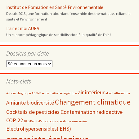
Institut de Formation en Santé Environnementale
Depuis 2013, une formation abordant l’ensemble des thématiques reliant la
santé et l’environnement
L'air et moi AURA
Un support pédagogique de sensibilisation à la qualité de l’air !
Dossiers par date
Dossiers
par
date
Mots-clefs
air intérieur
Actions de groupe
ADEME et transition énergétique
alcool
Alternatiba
Changement climatique
Amiante
biodiversité
Cocktails de pesticides
Contamination radioactive
COP 22
DAS Débit d'absorption spécifique
eaux usées
Electrohypersensibles( EHS)