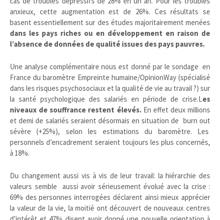
cas de troubles dépressifs de 28% en un an. Pour les troubles
anxieux, cette augmentation est de 26%. Ces résultats se
basent essentiellement sur des études majoritairement menées
dans les pays riches ou en développement en raison de
l’absence de données de qualité issues des pays pauvres.
Une analyse complémentaire nous est donné par le sondage en
France du baromètre Empreinte humaine/OpinionWay (spécialisé
dans les risques psychosociaux et la qualité de vie au travail ?) sur
la santé psychologique des salariés en période de crise.L
es
niveaux de souffrance restent élevés.
En effet deux millions
et demi de salariés seraient désormais en situation de burn out
sévère (+25%), selon les estimations du baromètre. Les
personnels d’encadrement seraient toujours les plus concernés,
à 18%.
Du changement aussi vis à vis de leur travail: la hiérarchie des
valeurs semble aussi avoir sérieusement évolué avec la crise :
69% des personnes interrogées déclarent ainsi mieux apprécier
la valeur de la vie, la moitié ont découvert de nouveaux centres
d’intérêt et 47% disent avoir donné une nouvelle orientation à