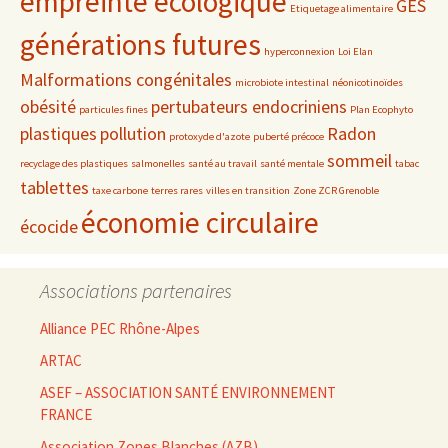
empreinte écologique
GES
Etiquetage alimentaire
générations futures
hyperconnexion
Loi Elan
Malformations congénitales
microbiote intestinal
néonicotinoïdes
obésité
pertubateurs endocriniens
particules fines
Plan Ecophyto
plastiques
pollution
Radon
protoxyde d'azote
puberté précoce
sommeil
recyclage des plastiques
salmonelles
santé au travail
santé mentale
tabac
tablettes
taxe carbone
terres rares
villes en transition
Zone ZCR Grenoble
économie circulaire
écocide
Associations partenaires
Alliance PEC Rhône-Alpes
ARTAC
ASEF – ASSOCIATION SANTÉ ENVIRONNEMENT
FRANCE
Association Zones Blanches (AZB)