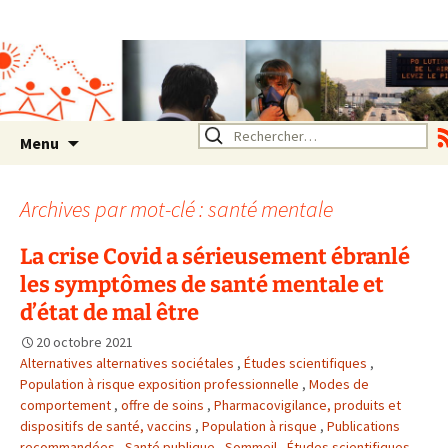
Association SERA Santé
Environnement Auvergne
Rhône Alpes
Un environnement sain pour
la santé de tous
Aller
Rechercher :
Menu
au
contenu
Archives par mot-clé : santé mentale
La crise Covid a sérieusement ébranlé
les symptômes de santé mentale et
d’état de mal être
20 octobre 2021
Alternatives alternatives sociétales
,
Études scientifiques
,
Population à risque exposition professionnelle
,
Modes de
comportement
,
offre de soins
,
Pharmacovigilance, produits et
dispositifs de santé, vaccins
,
Population à risque
,
Publications
recommandées
,
Santé publique
,
Sommeil
,
Études scientifiques