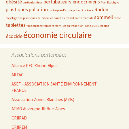
obésité
pertubateurs endocriniens
particules fines
Plan Ecophyto
plastiques
pollution
Radon
protoxyde d'azote
puberté précoce
sommeil
recyclage des plastiques
salmonelles
santé au travail
santé mentale
tabac
tablettes
taxe carbone
terres rares
villes en transition
Zone ZCR Grenoble
économie circulaire
écocide
Associations partenaires
Alliance PEC Rhône-Alpes
ARTAC
ASEF – ASSOCIATION SANTÉ ENVIRONNEMENT
FRANCE
Association Zones Blanches (AZB)
ATMO Auvergne-Rhône-Alpes
CRIIRAD
CRIIREM