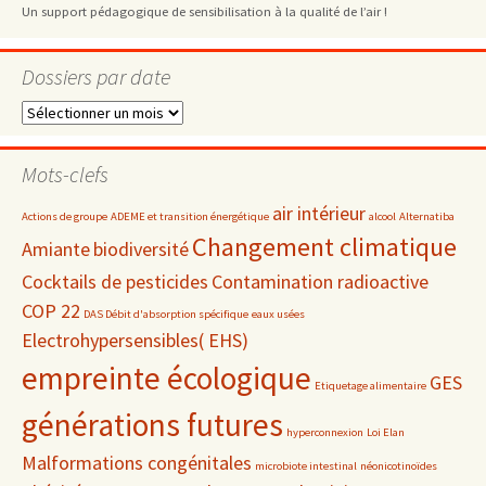
Un support pédagogique de sensibilisation à la qualité de l’air !
Dossiers par date
Dossiers
par
date
Mots-clefs
air intérieur
Actions de groupe
ADEME et transition énergétique
alcool
Alternatiba
Changement climatique
Amiante
biodiversité
Cocktails de pesticides
Contamination radioactive
COP 22
DAS Débit d'absorption spécifique
eaux usées
Electrohypersensibles( EHS)
empreinte écologique
GES
Etiquetage alimentaire
générations futures
hyperconnexion
Loi Elan
Malformations congénitales
microbiote intestinal
néonicotinoïdes