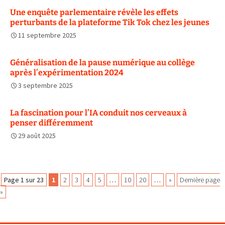
Une enquête parlementaire révèle les effets
perturbants de la plateforme Tik Tok chez les jeunes
11 septembre 2025
Généralisation de la pause numérique au collège
après l’expérimentation 2024
3 septembre 2025
La fascination pour l’IA conduit nos cerveaux à
penser différemment
29 août 2025
Navigation
Page 1 sur 23
1
2
3
4
5
…
10
20
…
»
Dernière page
»
des