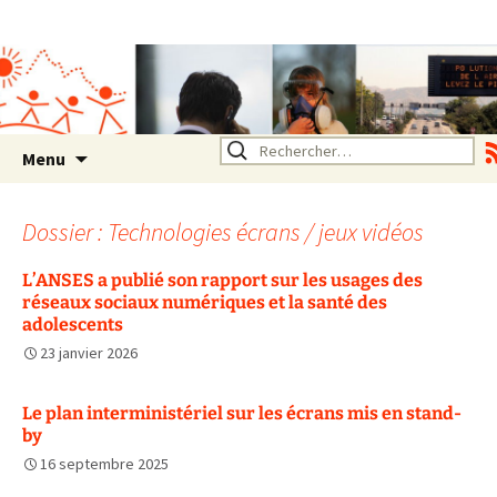
Association SERA Santé
Environnement Auvergne
Rhône Alpes
Un environnement sain pour
la santé de tous
Aller
Rechercher :
Menu
au
contenu
Dossier : Technologies écrans / jeux vidéos
L’ANSES a publié son rapport sur les usages des
réseaux sociaux numériques et la santé des
adolescents
23 janvier 2026
Le plan interministériel sur les écrans mis en stand-
by
16 septembre 2025