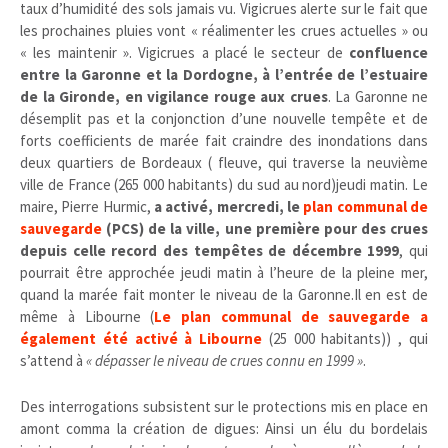
taux d’humidité des sols jamais vu. Vigicrues alerte sur le fait que
les prochaines pluies vont « réalimenter les crues actuelles » ou
« les maintenir ». Vigicrues a placé le secteur de
confluence
entre la Garonne et la Dordogne, à l’entrée de l’estuaire
de la Gironde, en vigilance rouge aux crues
. La Garonne ne
désemplit pas et la conjonction d’une nouvelle tempête et de
forts coefficients de marée fait craindre des inondations dans
deux quartiers de Bordeaux ( fleuve, qui traverse la neuvième
ville de France (265 000 habitants) du sud au nord)jeudi matin. Le
maire, Pierre Hurmic,
a activé, mercredi, le
plan communal de
sauvegarde
(PCS) de la ville, une première pour des crues
depuis celle record des tempêtes de décembre 1999
, qui
pourrait être approchée jeudi matin à l’heure de la pleine mer,
quand la marée fait monter le niveau de la Garonne.Il en est de
même à Libourne (
Le plan communal de sauvegarde a
également été activé à Libourne
(25 000 habitants)) , qui
s’attend à
« dépasser le niveau de crues connu en 1999 »
.
Des interrogations subsistent sur le protections mis en place en
amont comma la création de digues: Ainsi un élu du bordelais