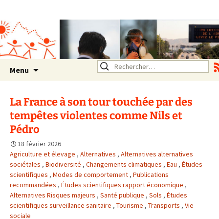
Association SERA Santé
Environnement Auvergne
Rhône Alpes
Un environnement sain pour
la santé de tous
Aller
Rechercher :
Menu
au
contenu
La France à son tour touchée par des
tempêtes violentes comme Nils et
Pédro
18 février 2026
Agriculture et élevage
,
Alternatives
,
Alternatives alternatives
sociétales
,
Biodiversité
,
Changements climatiques
,
Eau
,
Études
scientifiques
,
Modes de comportement
,
Publications
recommandées
,
Études scientifiques rapport économique
,
Alternatives Risques majeurs
,
Santé publique
,
Sols
,
Études
scientifiques surveillance sanitaire
,
Tourisme
,
Transports
,
Vie
sociale