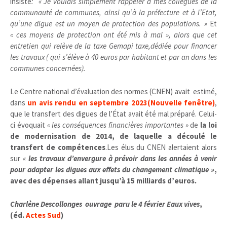
insiste
: « Je voulais simplement rappeler à mes collègues de la
communauté de communes, ainsi qu’à la préfecture et à l’Etat,
qu’une digue est un moyen de protection des populations. »
Et
« ces moyens de protection ont été mis à mal », alors que cet
entretien qui relève de la taxe Gemapi taxe,dédiée pour financer
les travaux ( qui s’élève à 40 euros par habitant et par an dans les
communes concernées).
Le Centre national d’évaluation des normes (CNEN) avait estimé,
dans
un avis rendu en septembre 2023
(Nouvelle fenêtre)
,
que le transfert des digues de l’État avait été mal préparé. Celui-
ci évoquait
« les conséquences financières importantes »
de
la loi
de modernisation de 2014, de laquelle a découlé le
transfert de compétences
.Les élus du CNEN alertaient alors
sur
«
les travaux d’envergure à prévoir dans les années à venir
pour adapter les digues aux effets du changement climatique »
,
avec des dépenses allant jusqu’à 15 milliards d’euros.
Charlène Descollonges ouvrage paru le 4 février Eaux vives
,
(éd.
Actes Sud
)