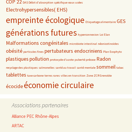
COP 22
DAS Débit d'absorption spécifique
eaux usées
Electrohypersensibles( EHS)
empreinte écologique
GES
Etiquetage alimentaire
générations futures
hyperconnexion
Loi Elan
Malformations congénitales
microbiote intestinal
néonicotinoïdes
obésité
pertubateurs endocriniens
particules fines
Plan Ecophyto
plastiques
pollution
Radon
protoxyde d'azote
puberté précoce
sommeil
recyclage des plastiques
salmonelles
santé au travail
santé mentale
tabac
tablettes
taxe carbone
terres rares
villes en transition
Zone ZCR Grenoble
économie circulaire
écocide
Associations partenaires
Alliance PEC Rhône-Alpes
ARTAC