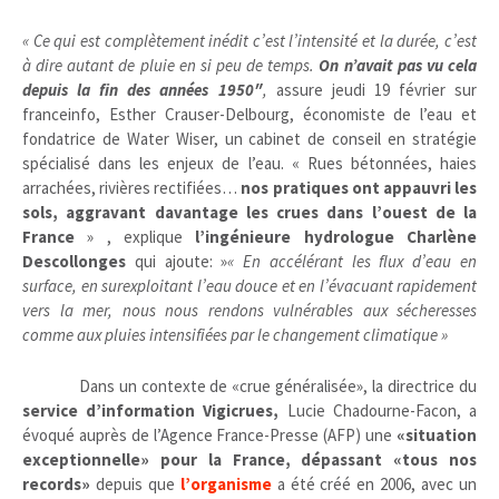
« Ce qui est complètement inédit c’est l’intensité et la durée, c’est
à dire autant de pluie en si peu de temps.
On n’avait pas vu cela
depuis la fin des années 1950″
,
assure jeudi 19 février sur
franceinfo, Esther Crauser-Delbourg, économiste de l’eau et
fondatrice de Water Wiser, un cabinet de conseil en stratégie
spécialisé dans les enjeux de l’eau. « Rues bétonnées, haies
arrachées, rivières rectifiées…
nos pratiques ont appauvri les
sols, aggravant davantage les crues dans l’ouest de la
France
» , explique
l’ingénieure hydrologue Charlène
Descollonges
qui ajoute: »
«
En accélérant les flux d’eau en
surface, en surexploitant l’eau douce et en l’évacuant rapidement
vers la mer, nous nous rendons vulnérables aux sécheresses
comme aux pluies intensifiées par le changement climatique
»
Dans un contexte de «crue généralisée», la directrice du
service d’information Vigicrues,
Lucie Chadourne-Facon, a
évoqué auprès de l’Agence France-Presse (AFP) une
«situation
exceptionnelle» pour la France, dépassant «tous nos
records»
depuis que
l’organisme
a été créé en 2006, avec un