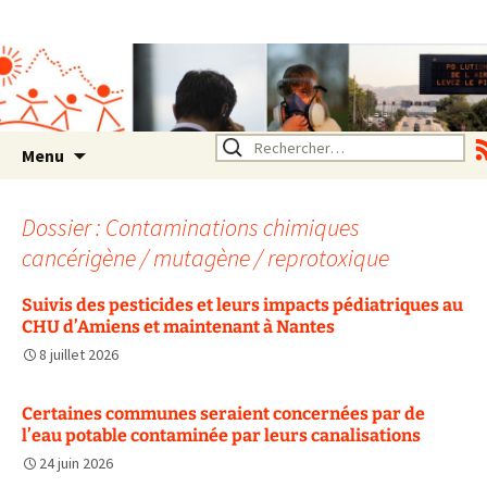
Association SERA Santé
Environnement Auvergne
Rhône Alpes
Un environnement sain pour
la santé de tous
Aller
Rechercher :
Menu
au
contenu
Dossier : Contaminations chimiques
cancérigène / mutagène / reprotoxique
Suivis des pesticides et leurs impacts pédiatriques au
CHU d’Amiens et maintenant à Nantes
8 juillet 2026
Certaines communes seraient concernées par de
l’eau potable contaminée par leurs canalisations
24 juin 2026