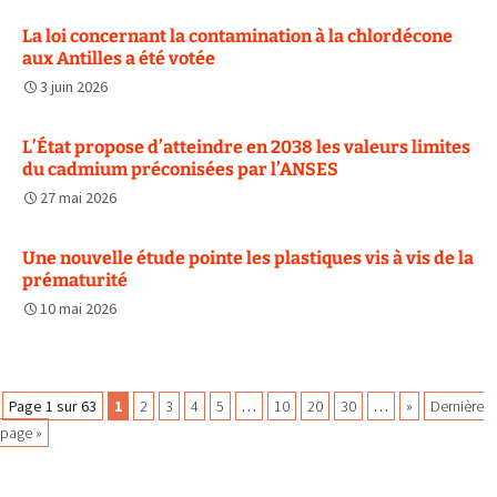
La loi concernant la contamination à la chlordécone
aux Antilles a été votée
3 juin 2026
L’État propose d’atteindre en 2038 les valeurs limites
du cadmium préconisées par l’ANSES
27 mai 2026
Une nouvelle étude pointe les plastiques vis à vis de la
prématurité
10 mai 2026
Navigation
Page 1 sur 63
1
2
3
4
5
…
10
20
30
…
»
Dernière
page »
des