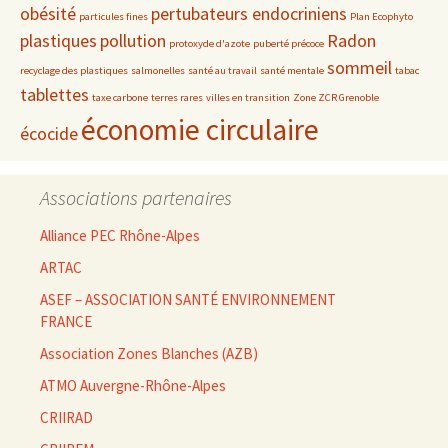
obésité
pertubateurs endocriniens
particules fines
Plan Ecophyto
plastiques
pollution
Radon
protoxyde d'azote
puberté précoce
sommeil
recyclage des plastiques
salmonelles
santé au travail
santé mentale
tabac
tablettes
taxe carbone
terres rares
villes en transition
Zone ZCR Grenoble
économie circulaire
écocide
Associations partenaires
Alliance PEC Rhône-Alpes
ARTAC
ASEF – ASSOCIATION SANTÉ ENVIRONNEMENT
FRANCE
Association Zones Blanches (AZB)
ATMO Auvergne-Rhône-Alpes
CRIIRAD