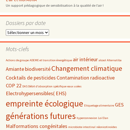
Un support pédagogique de sensibilisation à la qualité de l’air !
Dossiers par date
Dossiers
par
date
Mots-clefs
air intérieur
Actions de groupe
ADEME et transition énergétique
alcool
Alternatiba
Changement climatique
Amiante
biodiversité
Cocktails de pesticides
Contamination radioactive
COP 22
DAS Débit d'absorption spécifique
eaux usées
Electrohypersensibles( EHS)
empreinte écologique
GES
Etiquetage alimentaire
générations futures
hyperconnexion
Loi Elan
Malformations congénitales
microbiote intestinal
néonicotinoïdes