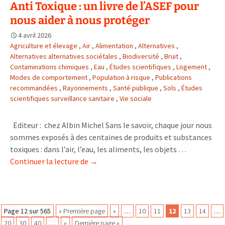
Anti Toxique : un livre de l’ASEF pour
des
nous aider à nous protéger
masses
d’eaux
4 avril 2026
dans
Agriculture et élevage
,
Air
,
Alimentation
,
Alternatives
,
le
Alternatives alternatives sociétales
,
Biodiversité
,
Bruit
,
Contaminations chimiques
,
Eau
,
Études scientifiques
,
Logement
bassin
,
Modes de comportement
,
Population à risque
,
Publications
Rhône
recommandées
,
Rayonnements
,
Santé publique
,
Sols
,
Études
Méditer
scientifiques surveillance sanitaire
,
Vie sociale
Corse
Editeur : chez Albin Michel Sans le savoir, chaque jour nous
sommes exposés à des centaines de produits et substances
toxiques : dans l’air, l’eau, les aliments, les objets …
Anti
Continuer la lecture de
→
Toxique
:
un
livre
Navigation
Page 12 sur 565
« Première page
«
…
10
11
12
13
14
…
de
20
30
40
…
»
Dernière page »