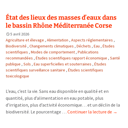
villes
One
État des lieux des masses d’eaux dans
Health
le bassin Rhône Méditerranée Corse
dont
Lyon
5 avril 2026
s’associent
Agriculture et élevage
,
Alimentation
,
Aspects réglementaires
,
lors
Biodiversité
,
Changements climatiques
,
Déchets
,
Eau
,
Études
scientifiques
,
Modes de comportement
du
,
Publications
recommandées
,
Études scientifiques rapport économique
,
Santé
One
publique
,
Sols
,
Eau superficielles et souterraines
,
Études
Health
scientifiques surveillance sanitaire
,
Études scientifiques
Summit
toxicologique
L’eau, c’est la vie. Sans eau disponible en qualité et en
quantité, plus d’alimentation en eau potable, plus
d’irrigation, plus d’activité économique… et un déclin de la
État
biodiversité. Le pourcentage …
Continuer la lecture de
→
des
lieux