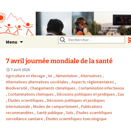
Association SERA Santé
Environnement Auvergne
Rhône Alpes
Un environnement sain pour
la santé de tous
Aller
Rechercher :
Menu
au
contenu
7 avril journée mondiale de la santé
7 avril 2026
Agriculture et élevage
,
Air
,
Alimentation
,
Alternatives
,
Alternatives alternatives sociétales
,
Aspects réglementaires
,
Biodiversité
,
Changements climatiques
,
Contamination infectieuse
,
Contaminations chimiques
,
Décisions politiques et juridiques
,
Eau
,
Études scientifiques
,
Décisions politiques et juridiques
internationale
,
Modes de comportement
,
Publications
recommandées
,
Santé publique
,
Sols
,
Études scientifiques
surveillance sanitaire
,
Études scientifiques toxicologique