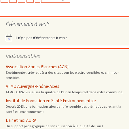
l’ASEF
des
pour
nous
Évènements à venir
aider
articles
à
Il n’y a pas d’évènements à venir.
nous
Notice
protéger
Indispensables
Association Zones Blanches (AZB)
Expérimenter, créer et gérer des sites pour les électro-sensibles et chimico-
sensibles.
ATMO Auvergne-Rhône-Alpes
ATMO AURA: Visualisez la qualité de l’air en temps réel dans votre commune.
Institut de Formation en Santé Environnementale
Depuis 2013, une formation abordant l’ensemble des thématiques reliant la
santé et l’environnement
L'air et moi AURA
Un support pédagogique de sensibilisation à la qualité de l’air !