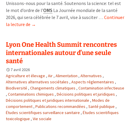
Unissons-nous pour la santé. Soutenons la science: tel est
le mot d’ordre de l’
OMS
La Journée mondiale de la santé
2026, qui sera célébrée le 7 avril, vise à susciter …
Continuer
7
la lecture de
→
avril
journée
Lyon One Health Summit rencontres
mondiale
internationales autour d’une seule
de
la
santé
santé
7 avril 2026
Agriculture et élevage
,
Air
,
Alimentation
,
Alternatives
,
Alternatives alternatives sociétales
,
Aspects réglementaires
,
Biodiversité
,
Changements climatiques
,
Contamination infectieuse
,
Contaminations chimiques
,
Décisions politiques et juridiques
,
Décisions politiques et juridiques internationale
,
Modes de
comportement
,
Publications recommandées
,
Santé publique
,
Études scientifiques surveillance sanitaire
,
Études scientifiques
toxicologique
,
Vie sociale