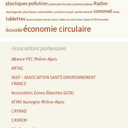
plastiques
pollution
Radon
protoxyde d'azote
puberté précoce
sommeil
recyclage des plastiques
salmonelles
santé au travail
santé mentale
tabac
tablettes
taxe carbone
terres rares
villes en transition
Zone ZCR Grenoble
économie circulaire
écocide
Associations partenaires
Alliance PEC Rhône-Alpes
ARTAC
ASEF – ASSOCIATION SANTÉ ENVIRONNEMENT
FRANCE
Association Zones Blanches (AZB)
ATMO Auvergne-Rhône-Alpes
CRIIRAD
CRIIREM