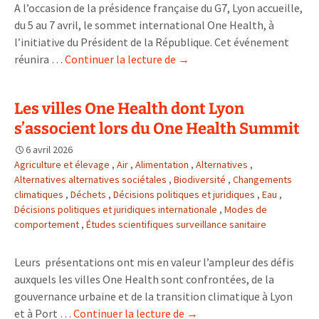
A l’occasion de la présidence française du G7, Lyon accueille,
du 5 au 7 avril, le sommet international One Health, à
l’initiative du Président de la République. Cet événement
Lyon
réunira …
Continuer la lecture de
→
One
Health
Les villes One Health dont Lyon
Summit
s’associent lors du One Health Summit
rencontres
internationales
6 avril 2026
autour
Agriculture et élevage
,
Air
,
Alimentation
,
Alternatives
,
d’une
Alternatives alternatives sociétales
,
Biodiversité
,
Changements
climatiques
,
Déchets
,
Décisions politiques et juridiques
seule
,
Eau
,
Décisions politiques et juridiques internationale
,
Modes de
santé
comportement
,
Études scientifiques surveillance sanitaire
Leurs présentations ont mis en valeur l’ampleur des défis
auxquels les villes One Health sont confrontées, de la
gouvernance urbaine et de la transition climatique à Lyon
Les
et à Port …
Continuer la lecture de
→