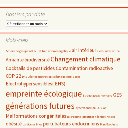
Dossiers par date
Dossiers
par
date
Mots-clefs
air intérieur
Actions de groupe
ADEME et transition énergétique
alcool
Alternatiba
Changement climatique
Amiante
biodiversité
Cocktails de pesticides
Contamination radioactive
COP 22
DAS Débit d'absorption spécifique
eaux usées
Electrohypersensibles( EHS)
empreinte écologique
GES
Etiquetage alimentaire
générations futures
hyperconnexion
Loi Elan
Malformations congénitales
microbiote intestinal
néonicotinoïdes
obésité
pertubateurs endocriniens
particules fines
Plan Ecophyto