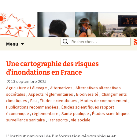
Association SERA Santé
Environnement Auvergne
Rhône Alpes
Un environnement sain pour
la santé de tous
Aller
Rechercher :
Menu
au
contenu
Une cartographie des risques
d’inondations en France
13 septembre 2025
Agriculture et élevage
,
Alternatives
,
Alternatives alternatives
sociétales
,
Aspects réglementaires
,
Biodiversité
,
Changements
climatiques
,
Eau
,
Études scientifiques
,
Modes de comportement
,
Publications recommandées
,
Études scientifiques rapport
économique
,
réglementaire
,
Santé publique
,
Études scientifiques
surveillance sanitaire
,
Transports
,
Vie sociale
L’Institut national de l’information géographique et