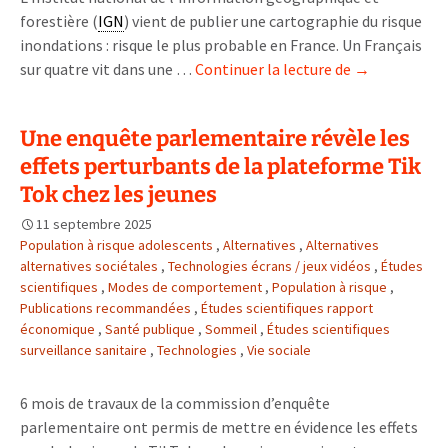
forestière (
IGN
) vient de publier une cartographie du risque
inondations : risque le plus probable en France. Un Français
Une
sur quatre vit dans une …
Continuer la lecture de
→
cartographie
des
Une enquête parlementaire révèle les
risques
effets perturbants de la plateforme Tik
d’inondations
en
Tok chez les jeunes
France
11 septembre 2025
Population à risque adolescents
,
Alternatives
,
Alternatives
alternatives sociétales
,
Technologies écrans / jeux vidéos
,
Études
scientifiques
,
Modes de comportement
,
Population à risque
,
Publications recommandées
,
Études scientifiques rapport
économique
,
Santé publique
,
Sommeil
,
Études scientifiques
surveillance sanitaire
,
Technologies
,
Vie sociale
6 mois de travaux de la commission d’enquête
parlementaire ont permis de mettre en évidence les effets