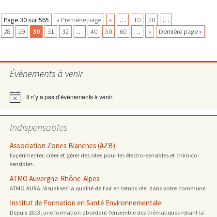
des
four
Navigation
Page 30 sur 565
« Première page
«
…
10
20
…
scola
28
29
30
31
32
…
40
50
60
…
»
Dernière page »
non
des
conf
Évènements à venir
articles
Il n’y a pas d’évènements à venir.
Notice
Indispensables
Association Zones Blanches (AZB)
Expérimenter, créer et gérer des sites pour les électro-sensibles et chimico-
sensibles.
ATMO Auvergne-Rhône-Alpes
ATMO AURA: Visualisez la qualité de l’air en temps réel dans votre commune.
Institut de Formation en Santé Environnementale
Depuis 2013, une formation abordant l’ensemble des thématiques reliant la