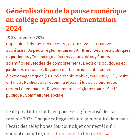
de
Généralisation de la pause numérique
l’emploi
au collège après l’expérimentation
du
protoxyde
2024
d’azote
3 septembre 2025
(« le
Population à risque adolescents
,
Alternatives alternatives
proto »)
sociétales
,
Aspects réglementaires
,
Air Bruit
,
Décisions politiques
inquiète
et juridiques
,
Technologies écrans / jeux vidéos
,
Études
les
scientifiques
,
Modes de comportement
,
Décisions politiques et
juridiques nationale
,
Rayonnements non ionisants, ondes
soignants
électromagnétiques (THT, téléphonie mobile, WIFI, Linky, ...)
,
Petite
enfance
,
Publications recommandées
,
Études scientifiques
rapport économique
,
Rayonnements
,
réglementaire
,
Santé
publique
,
Sommeil
,
Vie sociale
Le dispositif Portable en pause est généralisé dès la
rentrée 2025. Chaque collège définira la modalité de mise à
l’écart des téléphones (ou tout objet connecté) qu’il
Généralisation
souhaite adopter, en …
Continuer la lecture de
→