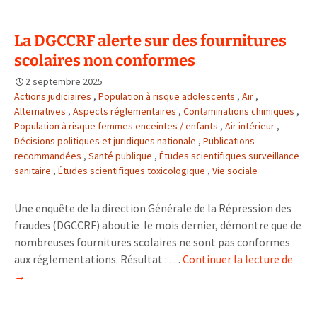
de
la
La DGCCRF alerte sur des fournitures
pause
scolaires non conformes
numérique
au
2 septembre 2025
collège
Actions judiciaires
,
Population à risque adolescents
,
Air
,
après
Alternatives
,
Aspects réglementaires
,
Contaminations chimiques
,
Population à risque femmes enceintes / enfants
,
Air intérieur
l’expérimentat
,
Décisions politiques et juridiques nationale
,
Publications
2024
recommandées
,
Santé publique
,
Études scientifiques surveillance
sanitaire
,
Études scientifiques toxicologique
,
Vie sociale
Une enquête de la direction Générale de la Répression des
fraudes (DGCCRF) aboutie le mois dernier, démontre que de
nombreuses fournitures scolaires ne sont pas conformes
La
aux réglementations. Résultat : …
Continuer la lecture de
DGC
→
alert
sur