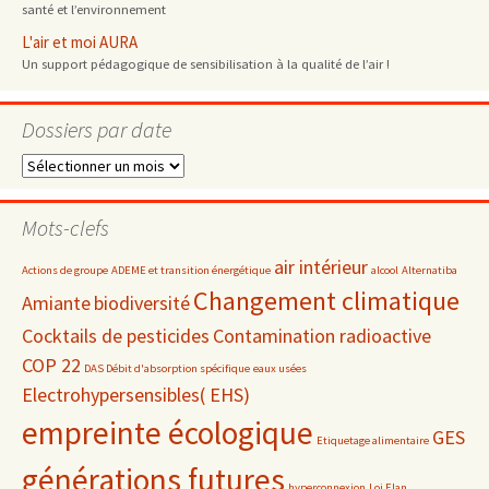
santé et l’environnement
L'air et moi AURA
Un support pédagogique de sensibilisation à la qualité de l’air !
Dossiers par date
Dossiers
par
date
Mots-clefs
air intérieur
Actions de groupe
ADEME et transition énergétique
alcool
Alternatiba
Changement climatique
Amiante
biodiversité
Cocktails de pesticides
Contamination radioactive
COP 22
DAS Débit d'absorption spécifique
eaux usées
Electrohypersensibles( EHS)
empreinte écologique
GES
Etiquetage alimentaire
générations futures
hyperconnexion
Loi Elan