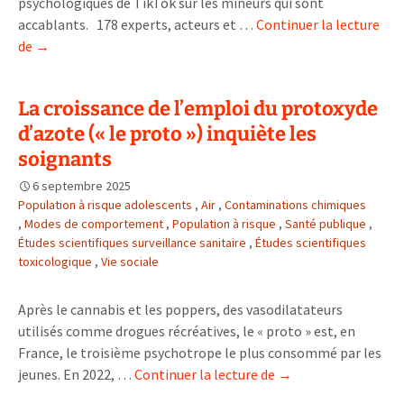
psychologiques de TikTok sur les mineurs qui sont
accablants. 178 experts, acteurs et …
Continuer la lecture
Une
de
→
enquête
parlementaire
La croissance de l’emploi du protoxyde
révèle
d’azote (« le proto ») inquiète les
les
effets
soignants
perturbants
6 septembre 2025
de
Population à risque adolescents
,
Air
,
Contaminations chimiques
la
,
Modes de comportement
,
Population à risque
,
Santé publique
,
plateforme
Études scientifiques surveillance sanitaire
,
Études scientifiques
Tik
toxicologique
,
Vie sociale
Tok
chez
Après le cannabis et les poppers, des vasodilatateurs
les
utilisés comme drogues récréatives, le « proto » est, en
jeunes
France, le troisième psychotrope le plus consommé par les
La
jeunes. En 2022, …
Continuer la lecture de
→
croissance