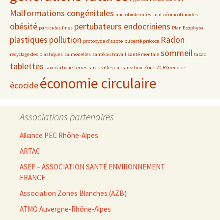
Malformations congénitales
microbiote intestinal
néonicotinoïdes
obésité
pertubateurs endocriniens
particules fines
Plan Ecophyto
plastiques
pollution
Radon
protoxyde d'azote
puberté précoce
sommeil
recyclage des plastiques
salmonelles
santé au travail
santé mentale
tabac
tablettes
taxe carbone
terres rares
villes en transition
Zone ZCR Grenoble
économie circulaire
écocide
Associations partenaires
Alliance PEC Rhône-Alpes
ARTAC
ASEF – ASSOCIATION SANTÉ ENVIRONNEMENT
FRANCE
Association Zones Blanches (AZB)
ATMO Auvergne-Rhône-Alpes