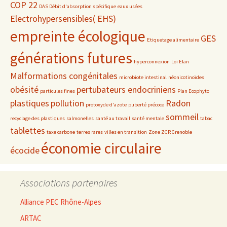
COP 22
DAS Débit d'absorption spécifique
eaux usées
Electrohypersensibles( EHS)
empreinte écologique
GES
Etiquetage alimentaire
générations futures
hyperconnexion
Loi Elan
Malformations congénitales
microbiote intestinal
néonicotinoïdes
obésité
pertubateurs endocriniens
particules fines
Plan Ecophyto
plastiques
pollution
Radon
protoxyde d'azote
puberté précoce
sommeil
recyclage des plastiques
salmonelles
santé au travail
santé mentale
tabac
tablettes
taxe carbone
terres rares
villes en transition
Zone ZCR Grenoble
économie circulaire
écocide
Associations partenaires
Alliance PEC Rhône-Alpes
ARTAC