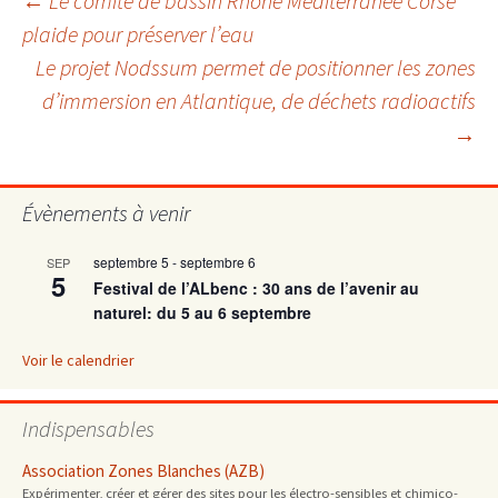
Navigation
←
Le comité de bassin Rhône Méditerranée Corse
plaide pour préserver l’eau
Le projet Nodssum permet de positionner les zones
des
d’immersion en Atlantique, de déchets radioactifs
→
articles
Évènements à venir
septembre 5
-
septembre 6
SEP
5
Festival de l’ALbenc : 30 ans de l’avenir au
naturel: du 5 au 6 septembre
Voir le calendrier
Indispensables
Association Zones Blanches (AZB)
Expérimenter, créer et gérer des sites pour les électro-sensibles et chimico-