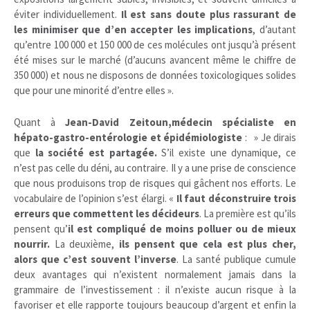
éviter individuellement.
Il est sans doute plus rassurant de
les minimiser que d’en accepter les implications
, d’autant
qu’entre 100 000 et 150 000 de ces molécules ont jusqu’à présent
été mises sur le marché (d’aucuns avancent même le chiffre de
350 000) et nous ne disposons de données toxicologiques solides
que pour une minorité d’entre elles ».
Quant à
Jean-David Zeitoun,médecin spécialiste en
hépato-gastro-entérologie et épidémiologiste
: » Je dirais
que
la société est partagée.
S’il existe une dynamique, ce
n’est pas celle du déni, au contraire. Il y a une prise de conscience
que nous produisons trop de risques qui gâchent nos efforts. Le
vocabulaire de l’opinion s’est élargi. «
Il faut déconstruire trois
erreurs que commettent les décideurs
. La première est qu’ils
pensent qu’
il est compliqué de moins polluer ou de mieux
nourrir.
La deuxième,
ils pensent que cela est plus cher,
alors que c’est souvent l’inverse
. La santé publique cumule
deux avantages qui n’existent normalement jamais dans la
grammaire de l’investissement : il n’existe aucun risque à la
favoriser et elle rapporte toujours beaucoup d’argent et enfin la