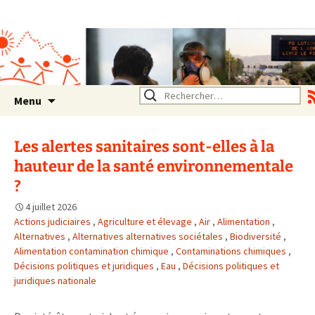
Association SERA Santé
Environnement Auvergne
Rhône Alpes
Un environnement sain pour
la santé de tous
Aller
Rechercher :
Menu
au
contenu
Les alertes sanitaires sont-elles à la
hauteur de la santé environnementale
?
4 juillet 2026
Actions judiciaires
,
Agriculture et élevage
,
Air
,
Alimentation
,
Alternatives
,
Alternatives alternatives sociétales
,
Biodiversité
,
Alimentation contamination chimique
,
Contaminations chimiques
,
Décisions politiques et juridiques
,
Eau
,
Décisions politiques et
juridiques nationale