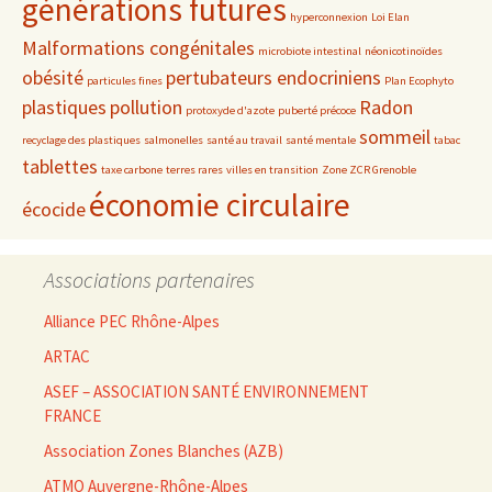
générations futures
hyperconnexion
Loi Elan
Malformations congénitales
microbiote intestinal
néonicotinoïdes
obésité
pertubateurs endocriniens
particules fines
Plan Ecophyto
plastiques
pollution
Radon
protoxyde d'azote
puberté précoce
sommeil
recyclage des plastiques
salmonelles
santé au travail
santé mentale
tabac
tablettes
taxe carbone
terres rares
villes en transition
Zone ZCR Grenoble
économie circulaire
écocide
Associations partenaires
Alliance PEC Rhône-Alpes
ARTAC
ASEF – ASSOCIATION SANTÉ ENVIRONNEMENT
FRANCE
Association Zones Blanches (AZB)
ATMO Auvergne-Rhône-Alpes