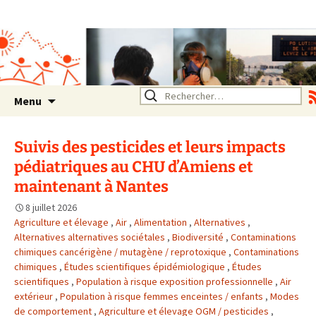
Association SERA Santé
Environnement Auvergne
Rhône Alpes
Un environnement sain pour
la santé de tous
Aller
Rechercher :
Menu
au
contenu
Suivis des pesticides et leurs impacts
pédiatriques au CHU d’Amiens et
maintenant à Nantes
8 juillet 2026
Agriculture et élevage
,
Air
,
Alimentation
,
Alternatives
,
Alternatives alternatives sociétales
,
Biodiversité
,
Contaminations
chimiques cancérigène / mutagène / reprotoxique
,
Contaminations
chimiques
,
Études scientifiques épidémiologique
,
Études
scientifiques
,
Population à risque exposition professionnelle
,
Air
extérieur
,
Population à risque femmes enceintes / enfants
,
Modes
de comportement
,
Agriculture et élevage OGM / pesticides
,