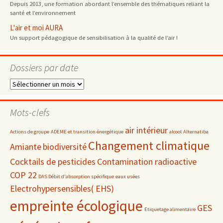
Depuis 2013, une formation abordant l’ensemble des thématiques reliant la
santé et l’environnement
L'air et moi AURA
Un support pédagogique de sensibilisation à la qualité de l’air !
Dossiers par date
Dossiers
par
date
Mots-clefs
air intérieur
Actions de groupe
ADEME et transition énergétique
alcool
Alternatiba
Changement climatique
Amiante
biodiversité
Cocktails de pesticides
Contamination radioactive
COP 22
DAS Débit d'absorption spécifique
eaux usées
Electrohypersensibles( EHS)
empreinte écologique
GES
Etiquetage alimentaire