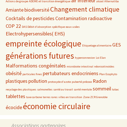
air intérieur
Actions de groupe
ADEME et transition énergétique
alcool
Alternatiba
Changement climatique
Amiante
biodiversité
Cocktails de pesticides
Contamination radioactive
COP 22
DAS Débit d'absorption spécifique
eaux usées
Electrohypersensibles( EHS)
empreinte écologique
GES
Etiquetage alimentaire
générations futures
hyperconnexion
Loi Elan
Malformations congénitales
microbiote intestinal
néonicotinoïdes
obésité
pertubateurs endocriniens
particules fines
Plan Ecophyto
plastiques
pollution
Radon
protoxyde d'azote
puberté précoce
sommeil
recyclage des plastiques
salmonelles
santé au travail
santé mentale
tabac
tablettes
taxe carbone
terres rares
villes en transition
Zone ZCR Grenoble
économie circulaire
écocide
Associations partenaires