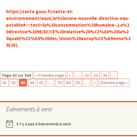
https://sante.gouv.fr/sante-et-
environnement/eaux/article/une-nouvelle-directive-eau-
potable#:~:text=la%20consommation%20humaine-,La%2
0directive%2098/83/CE%20relative%20%C3%A0%20la%2
0qualit%C3%A9%20des,’Union%20europ%C3%A9enne%2
0(UE).
Navigation
Page 63 sur 564
« Première page
«
…
10
20
30
…
61
62
63
64
65
…
70
80
90
…
»
Dernière page »
des
Évènements à venir
articles
Il n’y a pas d’évènements à venir.
Notice