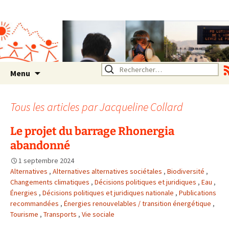
Association SERA Santé
Environnement Auvergne
Rhône Alpes
Un environnement sain pour
la santé de tous
Aller
Rechercher :
Menu
au
contenu
Tous les articles par
Jacqueline Collard
Le projet du barrage Rhonergia
abandonné
1 septembre 2024
Alternatives
,
Alternatives alternatives sociétales
,
Biodiversité
,
Changements climatiques
,
Décisions politiques et juridiques
,
Eau
,
Énergies
,
Décisions politiques et juridiques nationale
,
Publications
recommandées
,
Énergies renouvelables / transition énergétique
,
Tourisme
,
Transports
,
Vie sociale