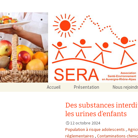
Association SERA Santé Envir
Un environnement sain pour la santé de tous
Aller
Accueil
Présentation
Nous rejoind
au
Qui sommes-nous ?
contenu
Associations partenaires
Des substances interdi
Associations adhérentes
les urines d’enfants
12 octobre 2024
Population à risque adolescents
,
Agric
réglementaires
,
Contaminations chimi