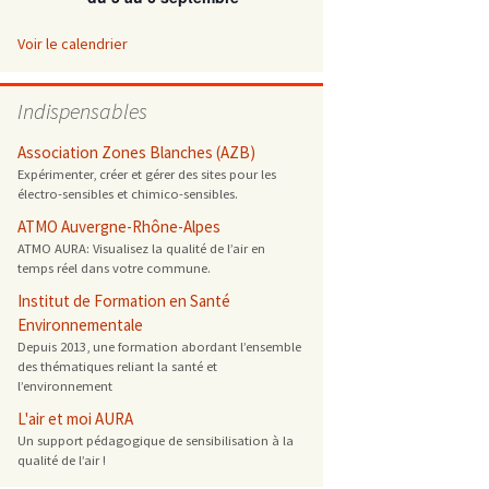
 ONG
Voir le calendrier
 de cuisson
Indispensables
reprotoxique
Association Zones Blanches (AZB)
Expérimenter, créer et gérer des sites pour les
électro-sensibles et chimico-sensibles.
s
ATMO Auvergne-Rhône-Alpes
ATMO AURA: Visualisez la qualité de l’air en
es
temps réel dans votre commune.
 énergétique
Institut de Formation en Santé
Environnementale
Depuis 2013, une formation abordant l’ensemble
des thématiques reliant la santé et
l’environnement
L'air et moi AURA
Un support pédagogique de sensibilisation à la
qualité de l’air !