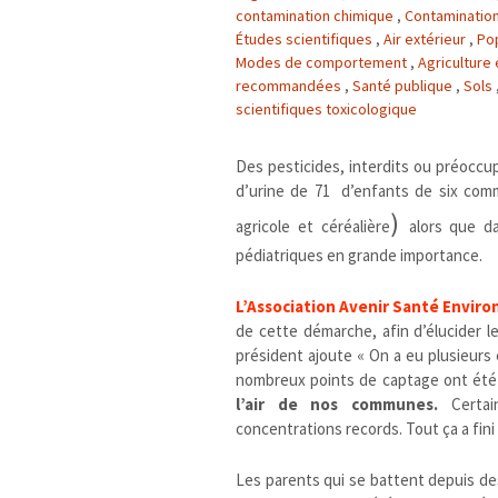
contamination chimique
,
Contaminatio
Études scientifiques
,
Air extérieur
,
Pop
Modes de comportement
,
Agriculture
recommandées
,
Santé publique
,
Sols
scientifiques toxicologique
Des pesticides, interdits ou préocc
d’urine de 71 d’enfants de six com
)
agricole et céréalière
alors que d
pédiatriques en grande importance.
L’Association Avenir Santé Envir
de cette démarche, afin d’élucider 
président ajoute « On a eu plusieurs
nombreux points de captage ont ét
l’air de nos communes.
Certai
concentrations records. Tout ça a fini 
Les parents qui se battent depuis de