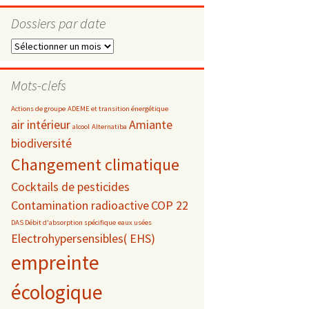
Dossiers par date
Dossiers
par
s
date
Mots-clefs
 téléphonie
Actions de groupe
ADEME et transition énergétique
air intérieur
Amiante
alcool
Alternatiba
biodiversité
Changement climatique
Cocktails de pesticides
Contamination radioactive
COP 22
DAS Débit d'absorption spécifique
eaux usées
Electrohypersensibles( EHS)
empreinte
écologique