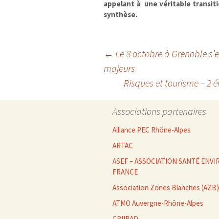
appelant à une véritable transiti
synthèse.
Navigation
←
Le 8 octobre à Grenoble s’es
majeurs
Risques et tourisme – 2 
des
Associations partenaires
articles
Alliance PEC Rhône-Alpes
ARTAC
ASEF – ASSOCIATION SANTÉ EN
FRANCE
Association Zones Blanches (AZB)
ATMO Auvergne-Rhône-Alpes
CRIIRAD