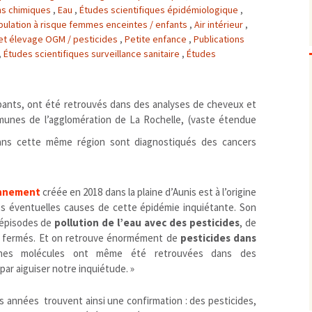
ns chimiques
,
Eau
,
Études scientifiques épidémiologique
,
Biodiversité
emballages
positionnement citoyen /
ulation à risque femmes enceintes / enfants
,
Air intérieur
,
Bruit
gaspillage alimentaire
Risques majeurs
 et élevage OGM / pesticides
,
Petite enfance
,
Publications
,
Études scientifiques surveillance sanitaire
Changements climatiques
,
Études
modes de conservation et
Contamination infectieuse
Contaminations chimiques
cancérigène / mutagène / 
upants, ont été retrouvés dans des analyses de cheveux et
Déchets
métaux lourds et autres
économie circulaire
munes de l’agglomération de La Rochelle, (vaste étendue
Décisions politiques et juridiques
perturbateurs endocrinien
recyclage
européenne
ans cette même région sont diagnostiqués des cancers
Eau
PFAS
traitements
internationale
mers et océans
Énergies
nationale
superficielles et souterrain
fossiles
Environnement numérique
renouvelables / transition
onnement
créée en 2018 dans la plaine d’Aunis est à l’origine
Études scientifiques
épidémiologique
les éventuelles causes de cette épidémie inquiétante. Son
 épisodes de
pollution de l’eau avec des pesticides
, de
Jurisprudence
rapport économique
é fermés. Et on retrouve énormément de
pesticides dans
Logement
surveillance sanitaire
nes molécules ont même été retrouvées dans des
Modes de comportement
toxicologique
par aiguiser notre inquiétude. »
offre de soins
Petite enfance
s années trouvent ainsi une confirmation : des pesticides,