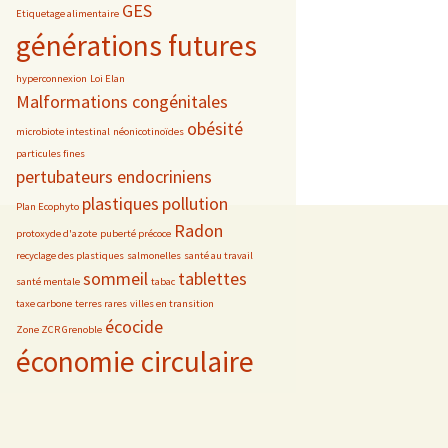
GES
Etiquetage alimentaire
générations futures
hyperconnexion
Loi Elan
Malformations congénitales
obésité
microbiote intestinal
néonicotinoïdes
particules fines
pertubateurs endocriniens
plastiques
pollution
Plan Ecophyto
Radon
protoxyde d'azote
puberté précoce
recyclage des plastiques
salmonelles
santé au travail
sommeil
tablettes
santé mentale
tabac
taxe carbone
terres rares
villes en transition
écocide
Zone ZCR Grenoble
économie circulaire