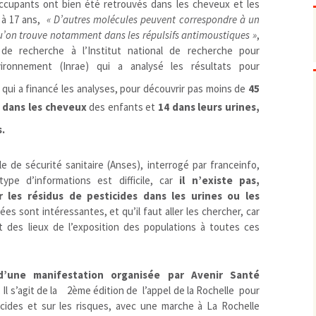
ccupants ont bien été retrouvés dans les cheveux et les
Pharmacovigilance, produits et
dispositifs de santé, vaccins
 à 17 ans,
« D’autres molécules peuvent correspondre à un
Population à risque
adolescents
’on trouve notamment dans les répulsifs antimoustiques »
,
 de recherche à l’Institut national de recherche pour
Publications recommandées
exposition professionnelle
’environnement (Inrae) qui a analysé les résultats pour
Rayonnements
femmes enceintes / enfant
ionisants
 qui a financé les analyses, pour découvrir pas moins de
45
réglementaire
non ionisants, ondes
Personnes agées
électromagnétiques (THT,
 dans les cheveux
des enfants et
14 dans leurs urines,
mobile, WIFI, Linky, …)
Santé publique
Sols
s.
Sommeil
e de sécurité sanitaire (Anses), interrogé par franceinfo,
Technologies
écrans / jeux vidéos
type d’informations est difficile, car
il n’existe pas,
Tourisme
environnement industriel
 les résidus de pesticides dans les urines ou les
Transports
nanotechnologies
es sont intéressantes, et qu’il faut aller les chercher, car
Vie sociale
 des lieux de l’exposition des populations à toutes ces
d’une manifestation organisée par Avenir Santé
. Il s’agit de la 2ème édition de l’appel de la Rochelle pour
icides et sur les risques, avec une marche à La Rochelle