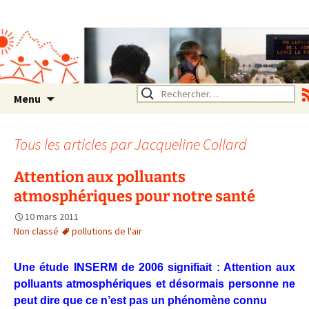
Association SERA Santé
Environnement Auvergne
Rhône Alpes
Un environnement sain pour
la santé de tous
Aller
Rechercher :
Menu
au
contenu
Tous les articles par
Jacqueline Collard
Attention aux polluants
atmosphériques pour notre santé
10 mars 2011
Non classé
pollutions de l'air
Une étude INSERM de 2006 signifiait : Attention aux
polluants atmosphériques et désormais personne ne
peut dire que ce n’est pas un phénomène connu