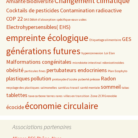
Changement climatique
Amiante
biodiversité
Cocktails de pesticides
Contamination radioactive
COP 22
DAS Débit d'absorption spécifique
eaux usées
Electrohypersensibles( EHS)
empreinte écologique
GES
Etiquetage alimentaire
générations futures
hyperconnexion
Loi Elan
Malformations congénitales
microbiote intestinal
néonicotinoïdes
obésité
pertubateurs endocriniens
particules fines
Plan Ecophyto
plastiques
pollution
Radon
protoxyde d'azote
puberté précoce
sommeil
recyclage des plastiques
salmonelles
santé au travail
santé mentale
tabac
tablettes
taxe carbone
terres rares
villes en transition
Zone ZCR Grenoble
économie circulaire
écocide
Associations partenaires