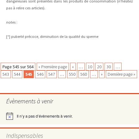
dangereuses sont présentes dans les produits de consommation (n’hésitez
pas à relire ces articles).
notes :
[*] puberté précoce, diminution de la qualité du sperme
Navigation
Page 545 sur 564
« Première page
«
…
10
20
30
…
543
544
545
546
547
…
550
560
…
»
Dernière page »
des
Évènements à venir
articles
Il n’y a pas d’évènements à venir.
Notice
Indispensables