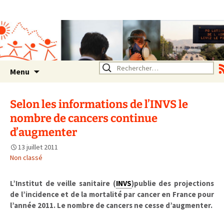
Association SERA Santé
Environnement Auvergne
Rhône Alpes
Un environnement sain pour
la santé de tous
Aller
Rechercher :
Menu
au
contenu
Selon les informations de l’INVS le
nombre de cancers continue
d’augmenter
13 juillet 2011
Non classé
L’Institut de veille sanitaire (
INVS
)publie des projections
de l’incidence et de la mortalité par cancer en France pour
l’année 2011. Le nombre de cancers ne cesse d’augmenter.