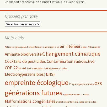
Un support pédagogique de sensibilisation à la qualité de l’air !
Dossiers par date
Dossiers
par
date
Mots-clefs
air intérieur
Actions de groupe
ADEME et transition énergétique
alcool
Alternatiba
Changement climatique
Amiante
biodiversité
Cocktails de pesticides
Contamination radioactive
COP 22
DAS Débit d'absorption spécifique
eaux usées
Electrohypersensibles( EHS)
empreinte écologique
GES
Etiquetage alimentaire
générations futures
hyperconnexion
Loi Elan
Malformations congénitales
microbiote intestinal
néonicotinoïdes