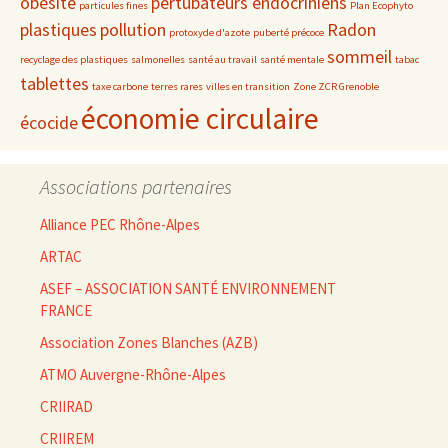
obésité
pertubateurs endocriniens
particules fines
Plan Ecophyto
plastiques
pollution
Radon
protoxyde d'azote
puberté précoce
sommeil
recyclage des plastiques
salmonelles
santé au travail
santé mentale
tabac
tablettes
taxe carbone
terres rares
villes en transition
Zone ZCR Grenoble
économie circulaire
écocide
Associations partenaires
Alliance PEC Rhône-Alpes
ARTAC
ASEF – ASSOCIATION SANTÉ ENVIRONNEMENT
FRANCE
Association Zones Blanches (AZB)
ATMO Auvergne-Rhône-Alpes
CRIIRAD
CRIIREM