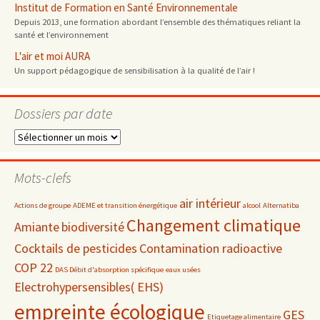
Institut de Formation en Santé Environnementale
Depuis 2013, une formation abordant l’ensemble des thématiques reliant la
santé et l’environnement
L'air et moi AURA
Un support pédagogique de sensibilisation à la qualité de l’air !
Dossiers par date
Dossiers
par
date
Mots-clefs
air intérieur
Actions de groupe
ADEME et transition énergétique
alcool
Alternatiba
Changement climatique
Amiante
biodiversité
Cocktails de pesticides
Contamination radioactive
COP 22
DAS Débit d'absorption spécifique
eaux usées
Electrohypersensibles( EHS)
empreinte écologique
GES
Etiquetage alimentaire