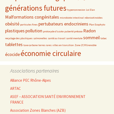
générations futures
hyperconnexion
Loi Elan
Malformations congénitales
microbiote intestinal
néonicotinoïdes
obésité
pertubateurs endocriniens
particules fines
Plan Ecophyto
plastiques
pollution
Radon
protoxyde d'azote
puberté précoce
sommeil
recyclage des plastiques
salmonelles
santé au travail
santé mentale
tabac
tablettes
taxe carbone
terres rares
villes en transition
Zone ZCR Grenoble
économie circulaire
écocide
Associations partenaires
Alliance PEC Rhône-Alpes
ARTAC
ASEF – ASSOCIATION SANTÉ ENVIRONNEMENT
FRANCE
Association Zones Blanches (AZB)