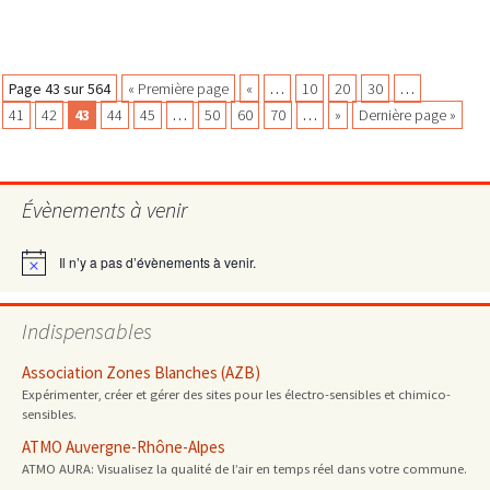
Navigation
Page 43 sur 564
« Première page
«
…
10
20
30
…
41
42
43
44
45
…
50
60
70
…
»
Dernière page »
des
Évènements à venir
articles
Il n’y a pas d’évènements à venir.
Notice
Indispensables
Association Zones Blanches (AZB)
Expérimenter, créer et gérer des sites pour les électro-sensibles et chimico-
sensibles.
ATMO Auvergne-Rhône-Alpes
ATMO AURA: Visualisez la qualité de l’air en temps réel dans votre commune.