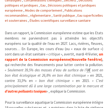
climatiques
,
Contaminations chimiques
,
Déchets
,
Décisions
politiques et juridiques
,
Eau
,
Décisions politiques et juridiques
européenne
,
Modes de comportement
,
Publications
recommandées
,
réglementaire
,
Santé publique
,
Eau superficielles
et souterraines
,
Études scientifiques surveillance sanitaire
Dans un rapport, la Commission européenne estime que les Etats
membres ne parviendront pas à atteindre les objectifs
européens sur la qualité de l’eau en 2027. Lacs, rivières, fleuves,
sources… En Europe, les cours d’eau (ou « eaux de surface »)
sont dans un état sanitaire
« critique »
, avertit, mardi 4 février,
un
rapport de la Commission européenne
(Nouvelle fenêtre)
,
qui recherche des financements pour lutter contre la pollution.
« Seulement 39,5% des masses d’eau de surface de l’
UE
sont en
bon état écologique et 26,8% en bon état chimique »
en 2021,
contre 33,5% en
« bon état chimique »
en 2015.
« C’est
principalement dû à une large contamination par le mercure et
d’autres polluants toxiques
«
, explique la Commission.
Pour la surveillance aquatique la Commission européenne intègre
19 nouvelles substances et a maintenu dans la liste de vigilance