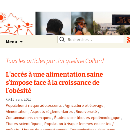
Association SERA Santé
Environnement Auvergne
Rhône Alpes
Un environnement sain pour
la santé de tous
Aller
Rechercher :
Menu
au
contenu
Tous les articles par
Jacqueline Collard
L’accés à une alimentation saine
s’impose face à la croissance de
l’obésité
15 avril 2025
Population à risque adolescents
,
Agriculture et élevage
,
Alimentation
,
Aspects réglementaires
,
Biodiversité
,
Contaminations chimiques
,
Études scientifiques épidémiologique
,
Études scientifiques
,
Population à risque femmes enceintes /
enfants
,
Modes de comportement
,
Contaminations chimiques