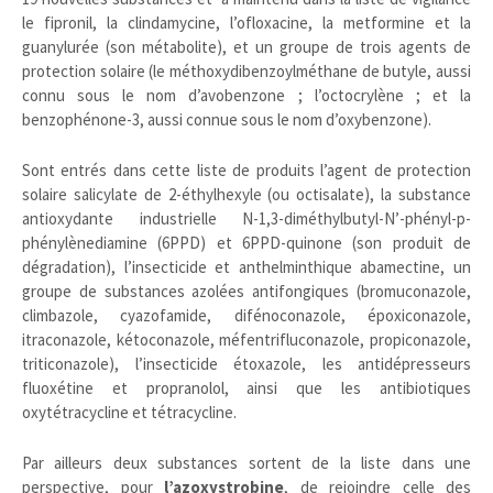
le fipronil, la clindamycine, l’ofloxacine, la metformine et la
guanylurée (son métabolite), et un groupe de trois agents de
protection solaire (le méthoxydibenzoylméthane de butyle, aussi
connu sous le nom d’avobenzone ; l’octocrylène ; et la
benzophénone-3, aussi connue sous le nom d’oxybenzone).
Sont entrés dans cette liste de produits l’agent de protection
solaire salicylate de 2-éthylhexyle (ou octisalate), la substance
antioxydante industrielle N-1,3-diméthylbutyl-N’-phényl-p-
phénylènediamine (6PPD) et 6PPD-quinone (son produit de
dégradation), l’insecticide et anthelminthique abamectine, un
groupe de substances azolées antifongiques (bromuconazole,
climbazole, cyazofamide, difénoconazole, époxiconazole,
itraconazole, kétoconazole, méfentrifluconazole, propiconazole,
triticonazole), l’insecticide étoxazole, les antidépresseurs
fluoxétine et propranolol, ainsi que les antibiotiques
oxytétracycline et tétracycline.
Par ailleurs deux substances sortent de la liste dans une
perspective, pour
l’azoxystrobine
, de rejoindre celle des