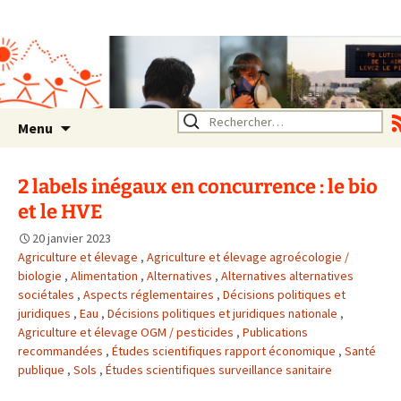
Association SERA Santé
Environnement Auvergne
Rhône Alpes
Un environnement sain pour
la santé de tous
Aller
Rechercher :
Menu
au
contenu
2 labels inégaux en concurrence : le bio
et le HVE
20 janvier 2023
Agriculture et élevage
,
Agriculture et élevage agroécologie /
biologie
,
Alimentation
,
Alternatives
,
Alternatives alternatives
sociétales
,
Aspects réglementaires
,
Décisions politiques et
juridiques
,
Eau
,
Décisions politiques et juridiques nationale
,
Agriculture et élevage OGM / pesticides
,
Publications
recommandées
,
Études scientifiques rapport économique
,
Santé
publique
,
Sols
,
Études scientifiques surveillance sanitaire