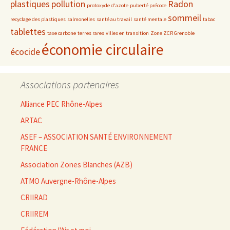
plastiques
pollution
Radon
protoxyde d'azote
puberté précoce
sommeil
recyclage des plastiques
salmonelles
santé au travail
santé mentale
tabac
tablettes
taxe carbone
terres rares
villes en transition
Zone ZCR Grenoble
économie circulaire
écocide
Associations partenaires
Alliance PEC Rhône-Alpes
ARTAC
ASEF – ASSOCIATION SANTÉ ENVIRONNEMENT
FRANCE
Association Zones Blanches (AZB)
ATMO Auvergne-Rhône-Alpes
CRIIRAD
CRIIREM