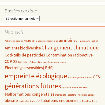
Dossiers par date
Dossiers
par
date
Mots-clefs
air intérieur
Actions de groupe
ADEME et transition énergétique
alcool
Alternatiba
Changement climatique
Amiante
biodiversité
Cocktails de pesticides
Contamination radioactive
COP 22
DAS Débit d'absorption spécifique
eaux usées
Electrohypersensibles( EHS)
empreinte écologique
GES
Etiquetage alimentaire
générations futures
hyperconnexion
Loi Elan
Malformations congénitales
microbiote intestinal
néonicotinoïdes
obésité
pertubateurs endocriniens
particules fines
Plan Ecophyto