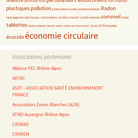
particules fines
Plan Ecophyto
plastiques
pollution
Radon
protoxyde d'azote
puberté précoce
sommeil
recyclage des plastiques
salmonelles
santé au travail
santé mentale
tabac
tablettes
taxe carbone
terres rares
villes en transition
Zone ZCR Grenoble
économie circulaire
écocide
Associations partenaires
Alliance PEC Rhône-Alpes
ARTAC
ASEF – ASSOCIATION SANTÉ ENVIRONNEMENT
FRANCE
Association Zones Blanches (AZB)
ATMO Auvergne-Rhône-Alpes
CRIIRAD
CRIIREM