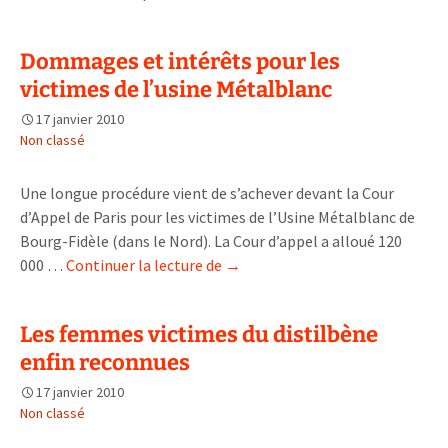
trop
d’emballages
Dommages et intérêts pour les
dans
victimes de l’usine Métalblanc
nos
poubelles
17 janvier 2010
!
Non classé
Réduire
les
Une longue procédure vient de s’achever devant la Cour
déchets
d’Appel de Paris pour les victimes de l’Usine Métalblanc de
:
Bourg-Fidèle (dans le Nord). La Cour d’appel a alloué 120
une
Dommages
000 …
Continuer la lecture de
→
priorité
et
intérêts
Les femmes victimes du distilbène
pour
enfin reconnues
les
victimes
17 janvier 2010
de
Non classé
l’usine