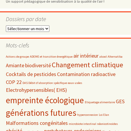
Un support pédagogique de sensibilisation à la qualité de l’air !
Dossiers par date
Dossiers
par
date
Mots-clefs
air intérieur
Actions de groupe
ADEME et transition énergétique
alcool
Alternatiba
Changement climatique
Amiante
biodiversité
Cocktails de pesticides
Contamination radioactive
COP 22
DAS Débit d'absorption spécifique
eaux usées
Electrohypersensibles( EHS)
empreinte écologique
GES
Etiquetage alimentaire
générations futures
hyperconnexion
Loi Elan
Malformations congénitales
microbiote intestinal
néonicotinoïdes
obésité
pertubateurs endocriniens