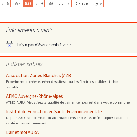
Navigation
556
557
558
559
560
…
»
Dernière page »
des
Évènements à venir
articles
Il n’y a pas d’évènements à venir.
Notice
Indispensables
Association Zones Blanches (AZB)
Expérimenter, créer et gérer des sites pour les électro-sensibles et chimico-
sensibles.
ATMO Auvergne-Rhône-Alpes
ATMO AURA: Visualisez la qualité de l’air en temps réel dans votre commune.
Institut de Formation en Santé Environnementale
Depuis 2013, une formation abordant l’ensemble des thématiques reliant la
santé et l’environnement
L'air et moi AURA