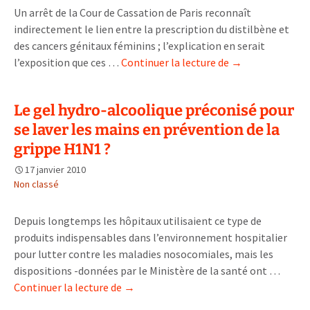
Métalblanc
Un arrêt de la Cour de Cassation de Paris reconnaît
indirectement le lien entre la prescription du distilbène et
des cancers génitaux féminins ; l’explication en serait
Les
l’exposition que ces …
Continuer la lecture de
→
femmes
victimes
Le gel hydro-alcoolique préconisé pour
du
se laver les mains en prévention de la
distilbène
enfin
grippe H1N1 ?
reconnues
17 janvier 2010
Non classé
Depuis longtemps les hôpitaux utilisaient ce type de
produits indispensables dans l’environnement hospitalier
pour lutter contre les maladies nosocomiales, mais les
dispositions -données par le Ministère de la santé ont …
Le
Continuer la lecture de
→
gel