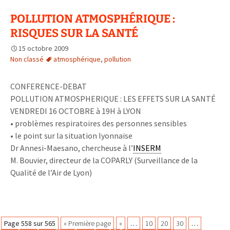
hydro-
POLLUTION ATMOSPHÉRIQUE :
alcoolique
RISQUES SUR LA SANTÉ
préconisé
pour
15 octobre 2009
se
Non classé
atmosphérique
,
pollution
laver
les
CONFERENCE-DEBAT
mains
POLLUTION ATMOSPHERIQUE : LES EFFETS SUR LA SANTÉ
en
VENDREDI 16 OCTOBRE à 19H à LYON
prévention
• problèmes respiratoires des personnes sensibles
de
• le point sur la situation lyonnaise
la
Dr Annesi-Maesano, chercheuse à l’
INSERM
grippe
M. Bouvier, directeur de la COPARLY (Surveillance de la
H1N1
Qualité de l’Air de Lyon)
?
Page 558 sur 565
« Première page
«
…
10
20
30
…