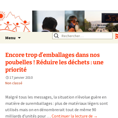
Association SERA Santé
Environnement Auvergne
Rhône Alpes
Un environnement sain pour
la santé de tous
Aller
Rechercher :
Menu
au
contenu
Encore trop d’emballages dans nos
poubelles ! Réduire les déchets : une
priorité
17 janvier 2010
Non classé
Malgré tous les messages, la situation n’évolue guère en
matière de suremballages : plus de matériaux légers sont
utilisés mais on en dénombrerait tout de même 90
Encore
milliards d’unités pour …
Continuer la lecture de
→