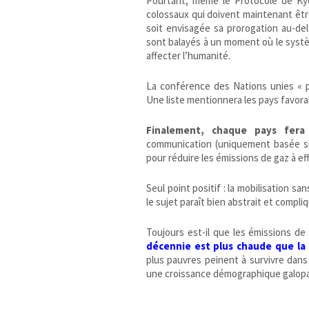
Pourtant, même le Protocole de Ky
colossaux qui doivent maintenant êt
soit envisagée sa prorogation au-del
sont balayés à un moment où le syst
affecter l’humanité.
La conférence des Nations unies « p
Une liste mentionnera les pays favora
Finalement, chaque pays fera
communication (uniquement basée sur
pour réduire les émissions de gaz à ef
Seul point positif : la mobilisation sa
le sujet paraît bien abstrait et compli
Toujours est-il que les émissions de
décennie est plus chaude que la
plus pauvres peinent à survivre dan
une croissance démographique galop