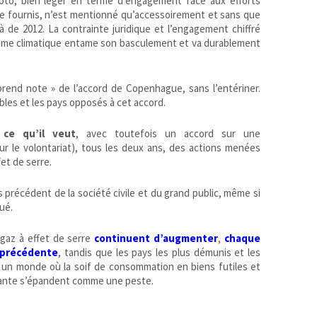
oto, bien léger en terme d’engagement face aux efforts
re fournis, n’est mentionné qu’accessoirement et sans que
à de 2012. La contrainte juridique et l’engagement chiffré
ème climatique entame son basculement et va durablement
rend note » de l’accord de Copenhague, sans l’entériner.
bles et les pays opposés à cet accord.
 ce qu’il veut
, avec toutefois un accord sur une
 le volontariat), tous les deux ans, des actions menées
fet de serre.
ns précédent de la société civile et du grand public, même si
qué.
 gaz à effet de serre
continuent d’augmenter
,
chaque
 précédente
, tandis que les pays les plus démunis et les
s un monde où la soif de consommation en biens futiles et
ante s’épandent comme une peste.