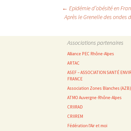
Navigation
←
Epidémie d’obésité en Fra
Après le Grenelle des ondes
des
Associations partenaires
articles
Alliance PEC Rhône-Alpes
ARTAC
ASEF – ASSOCIATION SANTÉ EN
FRANCE
Association Zones Blanches (AZB)
ATMO Auvergne-Rhône-Alpes
CRIIRAD
CRIIREM
Fédération l'Air et moi