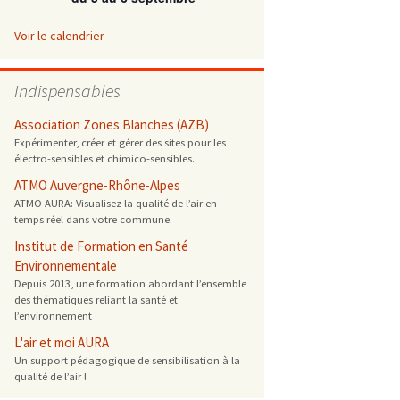
 ONG
Voir le calendrier
 de cuisson
Indispensables
 reprotoxique
Association Zones Blanches (AZB)
Expérimenter, créer et gérer des sites pour les
électro-sensibles et chimico-sensibles.
s
ATMO Auvergne-Rhône-Alpes
ATMO AURA: Visualisez la qualité de l’air en
es
temps réel dans votre commune.
 énergétique
Institut de Formation en Santé
Environnementale
Depuis 2013, une formation abordant l’ensemble
des thématiques reliant la santé et
l’environnement
L'air et moi AURA
Un support pédagogique de sensibilisation à la
qualité de l’air !