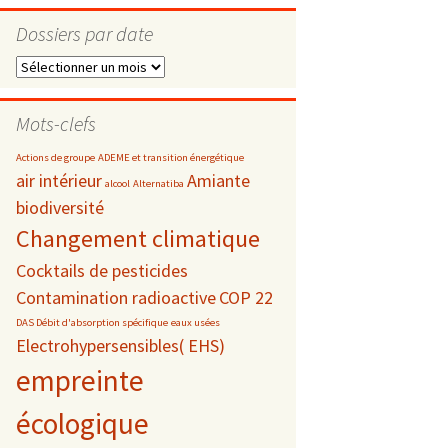
Dossiers par date
Dossiers
par
s
date
Mots-clefs
 téléphonie
Actions de groupe
ADEME et transition énergétique
air intérieur
Amiante
alcool
Alternatiba
biodiversité
Changement climatique
Cocktails de pesticides
Contamination radioactive
COP 22
DAS Débit d'absorption spécifique
eaux usées
Electrohypersensibles( EHS)
empreinte
écologique