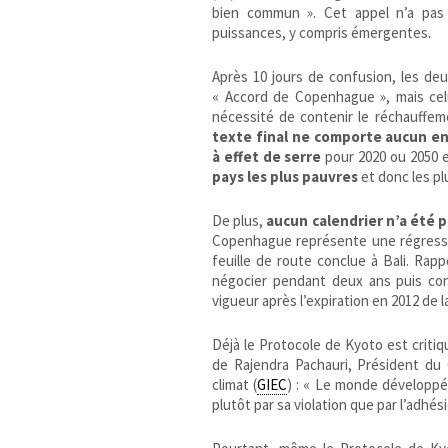
bien commun ». Cet appel n’a pas
puissances, y compris émergentes.
Après 10 jours de confusion, les deu
« Accord de Copenhague », mais celui-
nécessité de contenir le réchauffeme
texte final ne comporte aucun en
à effet de serre
pour 2020 ou 2050 
pays les plus pauvres
et donc les pl
De plus,
aucun calendrier n’a été p
Copenhague représente une régressio
feuille de route conclue à Bali. Rapp
négocier pendant deux ans puis co
vigueur après l’expiration en 2012 de
Déjà le Protocole de Kyoto est crit
de Rajendra Pachauri, Président du 
climat (
GIEC
) : « Le monde développé
plutôt par sa violation que par l’adhési