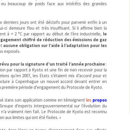
 eu beaucoup de poids face aux intérêts des grandes
x derniers jours ont été décisifs pour parvenir enfin à un
ci demeure flou et très insuffisant. Si il affirme bien la
nt à + 2 °C par rapport au début de l’ère industrielle,
le
gagement chiffré de réduction des émissions de gaz
et
aucune obligation sur l’aide à l’adaptation pour les
us exposés.
révu pour la signature d’un traité l’année prochaine
:
n par rapport à Kyoto et une fin de non recevoir pour la
elons qu’en 2007, les Etats s’étaient mis d’accord pour et
nclure à Copenhague un nouvel accord devant entrer en
 la première période d’engagement du Protocole de Kyoto.
iqué dans son application comme en témoignent
les
propos
Groupe d’experts intergouvernemental sur l’évolution du
 n’a vraiment rien fait. Le Protocole de Kyoto est reconnu
on aux limites qui ont été fixées. »