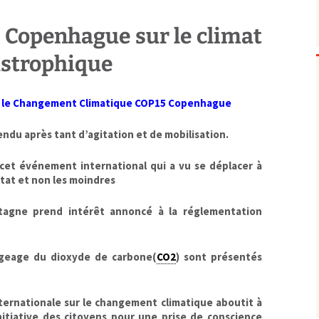
Biodiversité
emballages
positionnement citoyen /
 Copenhague sur le climat
Bruit
gaspillage alimentaire
Risques majeurs
Changements climatiques
modes de conservation et
astrophique
Contamination infectieuse
Contaminations chimiques
cancérigène / mutagène /
r le Changement Climatique COP15 Copenhague
Déchets
métaux lourds et autres
économie circulaire
Décisions politiques et juridiques
perturbateurs endocrinien
recyclage
européenne
ttendu après tant d’agitation et de mobilisation.
Eau
PFAS
traitements
internationale
mers et océans
cet événement international qui a vu se déplacer à
Énergies
nationale
superficielles et souterrain
fossiles
tat et non les moindres
Environnement numérique
renouvelables / transition
Études scientifiques
épidémiologique
tagne prend intérêt annoncé à la réglementation
Jurisprudence
rapport économique
Logement
surveillance sanitaire
égeage du dioxyde de carbone(
CO2
) sont présentés
Modes de comportement
toxicologique
offre de soins
ernationale sur le changement climatique aboutit à
Petite enfance
initiative des citoyens pour une prise de conscience