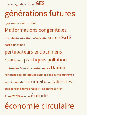
GES
Etiquetage alimentaire
générations futures
hyperconnexion
Loi Elan
Malformations congénitales
obésité
microbiote intestinal
néonicotinoïdes
particules fines
pertubateurs endocriniens
plastiques
pollution
Plan Ecophyto
Radon
protoxyde d'azote
puberté précoce
recyclage des plastiques
salmonelles
santé au travail
sommeil
tablettes
santé mentale
tabac
taxe carbone
terres rares
villes en transition
écocide
Zone ZCR Grenoble
économie circulaire