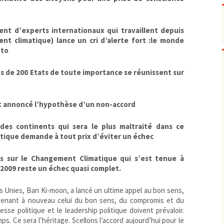
Pharmacovigilance, produits et
dispositifs de santé, vaccins
Population à risque
adolescents
nt d’experts internationaux qui travaillent depuis
Publications recommandées
exposition professionnelle
ent climatique) lance un cri d’alerte fort :le monde
oto
Rayonnements
femmes enceintes / enfant
ionisants
réglementaire
non ionisants, ondes
Personnes agées
électromagnétiques (THT,
s de 200 Etats de toute importance se réunissent sur
mobile, WIFI, Linky, …)
Santé publique
Sols
nt annoncé l’hypothèse d’un non-accord
Sommeil
Technologies
écrans / jeux vidéos
des continents qui sera le plus maltraité dans ce
Tourisme
environnement industriel
tique demande à tout prix d’éviter un échec
Transports
nanotechnologies
s sur le Changement Climatique qui s’est tenue à
Vie sociale
009 reste un échec quasi complet.
ns Unies, Ban Ki-moon, a lancé un ultime appel au bon sens,
tenant à nouveau celui du bon sens, du compromis et du
esse politique et le leadership politique doivent prévaloir.
ps. Ce sera l’héritage. Scellons l’accord aujourd’hui pour le