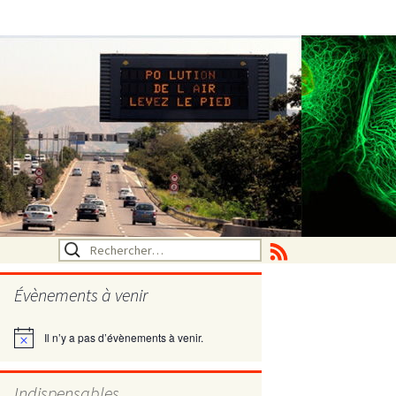
Rechercher :
Évènements à venir
Il n’y a pas d’évènements à venir.
Notice
utritionelle
Indispensables
ne