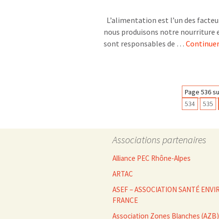
L’alimentation est l’un des facte
nous produisons notre nourriture e
sont responsables de …
Continuer
Navigation
Page 536 su
534
535
des
Associations partenaires
articles
Alliance PEC Rhône-Alpes
ARTAC
ASEF – ASSOCIATION SANTÉ EN
FRANCE
Association Zones Blanches (AZB)