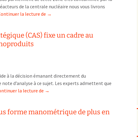
réacteurs de la centrale nucléaire nous vous livrons
Biodiversité
emballages
positionnement citoyen 
Ou
ontinuer la lecture de
→
Bruit
gaspillage alimentaire
Risques majeurs
en
Changements climatiques
modes de conservation et
est-
Contamination infectieuse
atégique (CAS) fixe un cadre au
on
Contaminations chimiques
cancérigène / mutagène /
noproduits
à
Déchets
métaux lourds et autres
économie circulaire
Fukushima
Décisions politiques et juridiques
perturbateurs endocrinien
recyclage
européenne
8
mois
Eau
PFAS
traitements
internationale
mers et océans
aprés
Énergies
nationale
superficielles et souterrain
fossiles
’aide à la décision émanant directement du
la
Environnement numérique
renouvelables / transition
 note d’analyse à ce sujet. Les experts admettent que
catastrophe
Le
ntinuer la lecture de
Études scientifiques
→
épidémiologique
?
centre
Jurisprudence
rapport économique
d’analyse
Logement
surveillance sanitaire
sous forme manométrique de plus en
stratégique
Modes de comportement
toxicologique
(CAS)
offre de soins
fixe
Petite enfance
un