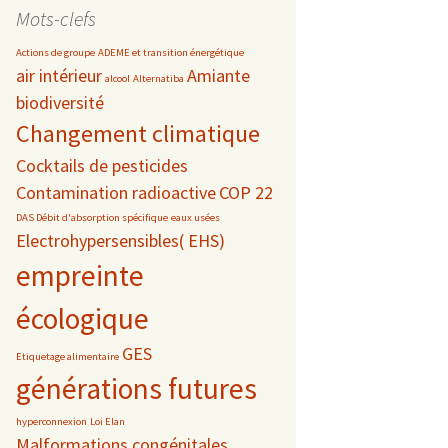
date
Mots-clefs
Actions de groupe
ADEME et transition énergétique
air intérieur
Amiante
alcool
Alternatiba
biodiversité
s
Changement climatique
 téléphonie
Cocktails de pesticides
Contamination radioactive
COP 22
DAS Débit d'absorption spécifique
eaux usées
Electrohypersensibles( EHS)
empreinte
écologique
GES
Etiquetage alimentaire
générations futures
hyperconnexion
Loi Elan
Malformations congénitales