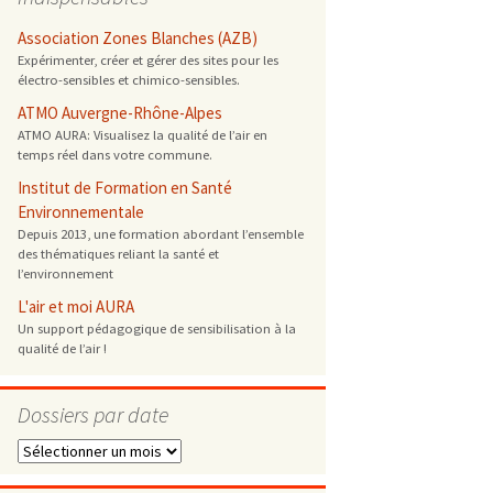
/ ONG
Association Zones Blanches (AZB)
Expérimenter, créer et gérer des sites pour les
électro-sensibles et chimico-sensibles.
 de cuisson
ATMO Auvergne-Rhône-Alpes
ATMO AURA: Visualisez la qualité de l’air en
 reprotoxique
temps réel dans votre commune.
Institut de Formation en Santé
s
Environnementale
Depuis 2013, une formation abordant l’ensemble
des thématiques reliant la santé et
es
l’environnement
 énergétique
L'air et moi AURA
Un support pédagogique de sensibilisation à la
qualité de l’air !
Dossiers par date
Dossiers
par