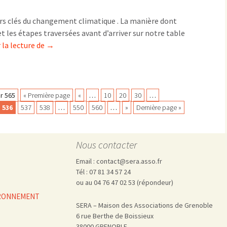
biberons
urs clés du changement climatique . La manière dont
t les étapes traversées avant d’arriver sur notre table
Notre
 la lecture de
→
alimentation
impacte
le
changement
r 565
« Première page
«
…
10
20
30
…
climatique
536
537
538
…
550
560
…
»
Dernière page »
Nous contacter
Email : contact@sera.asso.fr
Tél : 07 81 34 57 24
ou au 04 76 47 02 53 (répondeur)
VIRONNEMENT
SERA – Maison des Associations de Grenoble
6 rue Berthe de Boissieux
38000 GRENOBLE