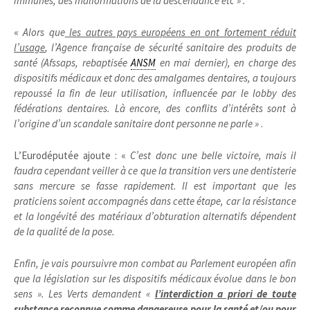
immunes, des malformations de la descendance etc » .
«
Alors que
les autres pays européens en ont fortement réduit
l’usage
, l’Agence française de sécurité sanitaire des produits de
santé (Afssaps, rebaptisée
ANSM
en mai dernier), en charge des
dispositifs médicaux et donc des amalgames dentaires, a toujours
repoussé la fin de leur utilisation, influencée par le lobby des
fédérations dentaires. Là encore, des conflits d’intérêts sont à
l’origine d’un scandale sanitaire dont personne ne parle »
.
L’Eurodéputée ajoute : «
C’est donc une belle victoire, mais il
faudra cependant veiller à ce que la transition vers une dentisterie
sans mercure se fasse rapidement. Il est important que les
praticiens soient accompagnés dans cette étape, car la résistance
et la longévité des matériaux d’obturation alternatifs dépendent
de la qualité de la pose.
Enfin, je vais poursuivre mon combat au Parlement européen afin
que la législation sur les dispositifs médicaux évolue dans le bon
sens ». Les Verts demandent «
l’interdiction a priori de toute
substance reconnue comme dangereuse pour la santé et/ou pour