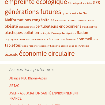
empreinte écologique
GES
Etiquetage alimentaire
générations futures
hyperconnexion
Loi Elan
Malformations congénitales
microbiote intestinal
néonicotinoïdes
obésité
pertubateurs endocriniens
particules fines
Plan Ecophyto
plastiques
pollution
Radon
protoxyde d'azote
puberté précoce
sommeil
recyclage des plastiques
salmonelles
santé au travail
santé mentale
tabac
tablettes
taxe carbone
terres rares
villes en transition
Zone ZCR Grenoble
économie circulaire
écocide
Associations partenaires
Alliance PEC Rhône-Alpes
ARTAC
ASEF – ASSOCIATION SANTÉ ENVIRONNEMENT
FRANCE