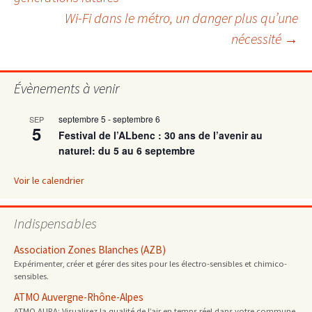
Wi-Fi dans le métro, un danger plus qu’une
des
nécessité
→
articles
Évènements à venir
septembre 5
-
septembre 6
SEP
5
Festival de l’ALbenc : 30 ans de l’avenir au
naturel: du 5 au 6 septembre
Voir le calendrier
Indispensables
Association Zones Blanches (AZB)
Expérimenter, créer et gérer des sites pour les électro-sensibles et chimico-
sensibles.
ATMO Auvergne-Rhône-Alpes
ATMO AURA: Visualisez la qualité de l’air en temps réel dans votre commune.