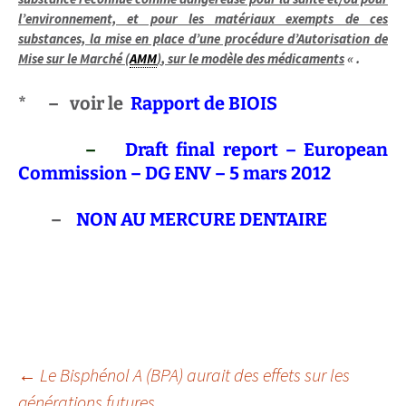
l’environnement, et pour les matériaux exempts de ces
substances, la mise en place d’une procédure d’Autorisation de
Mise sur le Marché (
AMM
)
,
sur le modèle des médicaments
« .
*
– voir le
Rapport de BIOIS
–
Draft final report – European
Commission – DG ENV – 5 mars 2012
–
NON AU MERCURE DENTAIRE
.
.
Navigation
←
Le Bisphénol A (BPA) aurait des effets sur les
générations futures