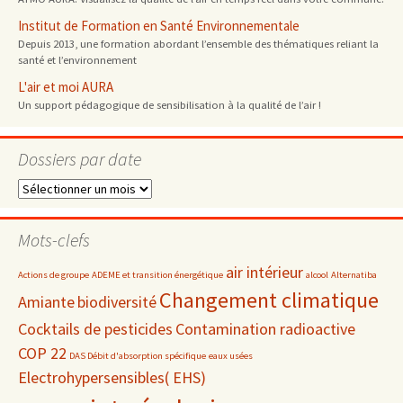
Institut de Formation en Santé Environnementale
Depuis 2013, une formation abordant l’ensemble des thématiques reliant la
santé et l’environnement
L'air et moi AURA
Un support pédagogique de sensibilisation à la qualité de l’air !
Dossiers par date
Dossiers
par
date
Mots-clefs
air intérieur
Actions de groupe
ADEME et transition énergétique
alcool
Alternatiba
Changement climatique
Amiante
biodiversité
Cocktails de pesticides
Contamination radioactive
COP 22
DAS Débit d'absorption spécifique
eaux usées
Electrohypersensibles( EHS)