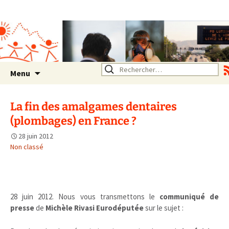
Association SERA Santé
Environnement Auvergne
Rhône Alpes
Un environnement sain pour
la santé de tous
Aller
Rechercher :
Menu
au
contenu
La fin des amalgames dentaires
(plombages) en France ?
28 juin 2012
Non classé
.
28 juin 2012. Nous vous transmettons le
communiqué de
presse
de
Michèle Rivasi Eurodéputée
sur le sujet :