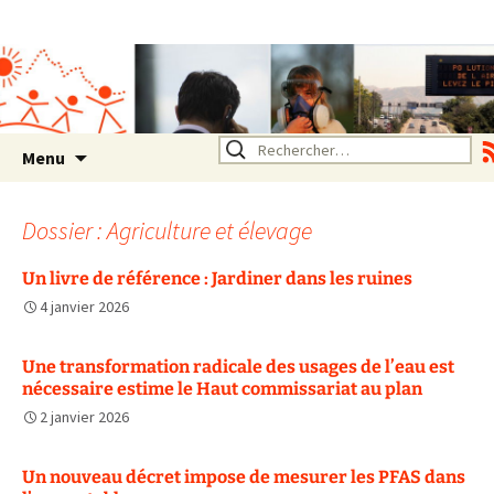
Association SERA Santé
Environnement Auvergne
Rhône Alpes
Un environnement sain pour
la santé de tous
Aller
Rechercher :
Menu
au
contenu
Dossier : Agriculture et élevage
Un livre de référence : Jardiner dans les ruines
4 janvier 2026
Une transformation radicale des usages de l’eau est
nécessaire estime le Haut commissariat au plan
2 janvier 2026
Un nouveau décret impose de mesurer les PFAS dans