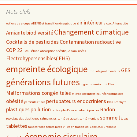
par
date
Mots-clefs
air intérieur
Actions de groupe
ADEME et transition énergétique
alcool
Alternatiba
Changement climatique
Amiante
biodiversité
Cocktails de pesticides
Contamination radioactive
COP 22
DAS Débit d'absorption spécifique
eaux usées
Electrohypersensibles( EHS)
empreinte écologique
GES
Etiquetage alimentaire
générations futures
hyperconnexion
Loi Elan
Malformations congénitales
microbiote intestinal
néonicotinoïdes
obésité
pertubateurs endocriniens
particules fines
Plan Ecophyto
plastiques
pollution
Radon
protoxyde d'azote
puberté précoce
sommeil
recyclage des plastiques
salmonelles
santé au travail
santé mentale
tabac
tablettes
taxe carbone
terres rares
villes en transition
Zone ZCR Grenoble
économie circulaire