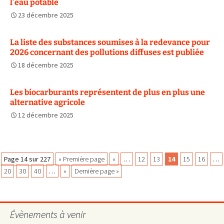
l’eau potable
23 décembre 2025
La liste des substances soumises à la redevance pour
2026 concernant des pollutions diffuses est publiée
18 décembre 2025
Les biocarburants représentent de plus en plus une
alternative agricole
12 décembre 2025
Navigation
Page 14 sur 227
« Première page
«
…
12
13
14
15
16
…
20
30
40
…
»
Dernière page »
des
Évènements à venir