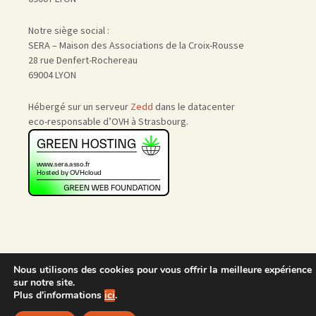
Notre siège social :
SERA – Maison des Associations de la Croix-Rousse
28 rue Denfert-Rochereau
69004 LYON
Hébergé sur un serveur
Zedd
dans le datacenter
eco-responsable d’OVH à Strasbourg.
Nous utilisons des cookies pour vous offrir la meilleure expérience
Accueil
|
Nous rejoindre
|
sur notre site.
Admin
Plus d'informations
ici
.