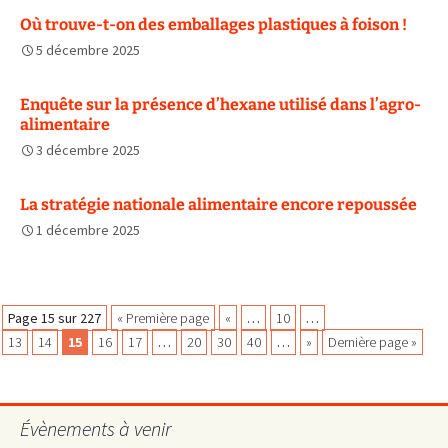
Où trouve-t-on des emballages plastiques à foison !
5 décembre 2025
Enquête sur la présence d’hexane utilisé dans l’agro-
alimentaire
3 décembre 2025
La stratégie nationale alimentaire encore repoussée
1 décembre 2025
Navigation
Page 15 sur 227
« Première page
«
…
10
…
13
14
15
16
17
…
20
30
40
…
»
Dernière page »
des
Évènements à venir