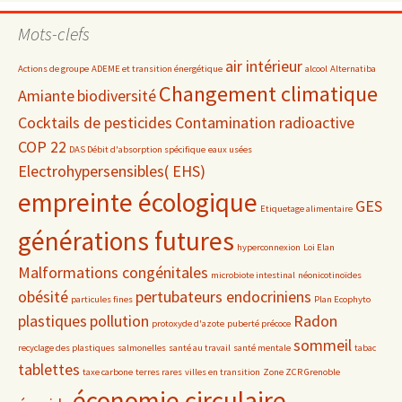
par
date
Mots-clefs
air intérieur
Actions de groupe
ADEME et transition énergétique
alcool
Alternatiba
Changement climatique
Amiante
biodiversité
Cocktails de pesticides
Contamination radioactive
COP 22
DAS Débit d'absorption spécifique
eaux usées
Electrohypersensibles( EHS)
empreinte écologique
GES
Etiquetage alimentaire
générations futures
hyperconnexion
Loi Elan
Malformations congénitales
microbiote intestinal
néonicotinoïdes
obésité
pertubateurs endocriniens
particules fines
Plan Ecophyto
plastiques
pollution
Radon
protoxyde d'azote
puberté précoce
sommeil
recyclage des plastiques
salmonelles
santé au travail
santé mentale
tabac
tablettes
taxe carbone
terres rares
villes en transition
Zone ZCR Grenoble
économie circulaire