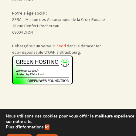
Notre siège social :
SERA – Maison des Associations de la Croix-Rousse
28 rue Denfert-Rochereau
69004 LYON
Hébergé sur un serveur
Zedd
dans le datacenter
eco-responsable d’OVH à Strasbourg.
Nous utilisons des cookies pour vous offrir la meilleure expérience
Accueil
|
Nous rejoindre
|
sur notre site.
Admin
Plus d'informations
ici
.