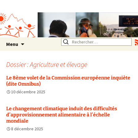
Association SERA Santé
Environnement Auvergne
Rhône Alpes
Un environnement sain pour
la santé de tous
Aller
Rechercher :
Menu
au
contenu
Dossier : Agriculture et élevage
Le 8ème volet de la Commission européenne inquiète
(dite Omnibus)
10 décembre 2025
Le changement climatique induit des difficultés
d’approvisionnement alimentaire à l’échelle
mondiale
8 décembre 2025