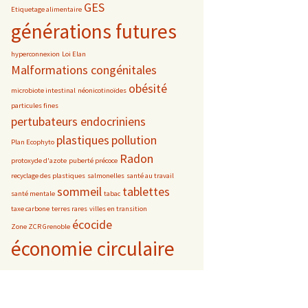
GES
Etiquetage alimentaire
générations futures
hyperconnexion
Loi Elan
Malformations congénitales
obésité
microbiote intestinal
néonicotinoïdes
particules fines
pertubateurs endocriniens
plastiques
pollution
Plan Ecophyto
Radon
protoxyde d'azote
puberté précoce
recyclage des plastiques
salmonelles
santé au travail
sommeil
tablettes
santé mentale
tabac
taxe carbone
terres rares
villes en transition
écocide
Zone ZCR Grenoble
économie circulaire