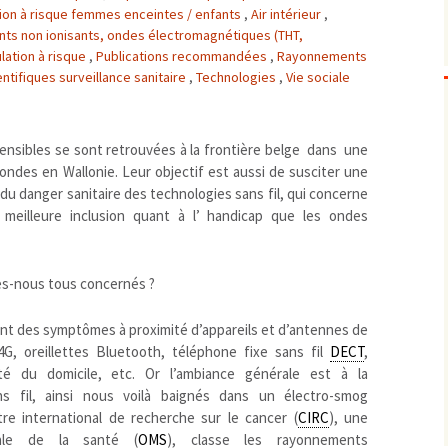
ion à risque femmes enceintes / enfants
,
Air intérieur
,
Biodiversité
emballages
positionnement citoyen /
s non ionisants, ondes électromagnétiques (THT,
Bruit
gaspillage alimentaire
Risques majeurs
lation à risque
,
Publications recommandées
,
Rayonnements
ntifiques surveillance sanitaire
Changements climatiques
,
Technologies
,
Vie sociale
modes de conservation et
Contamination infectieuse
Contaminations chimiques
cancérigène / mutagène /
ensibles se sont retrouvées à la frontière belge dans une
Déchets
métaux lourds et autres
économie circulaire
ndes en Wallonie. Leur objectif est aussi de susciter une
Décisions politiques et juridiques
perturbateurs endocrinien
recyclage
européenne
 du danger sanitaire des technologies sans fil, qui concerne
Eau
PFAS
traitements
internationale
mers et océans
 meilleure inclusion quant à l’ handicap que les ondes
Énergies
nationale
superficielles et souterrain
fossiles
Environnement numérique
renouvelables / transition
es-nous tous concernés ?
Études scientifiques
épidémiologique
Jurisprudence
rapport économique
nt des symptômes à proximité d’appareils et d’antennes de
Logement
surveillance sanitaire
 4G, oreillettes Bluetooth, téléphone fixe sans fil
DECT
,
té du domicile, etc. Or l’ambiance générale est à la
Modes de comportement
toxicologique
ans fil, ainsi nous voilà baignés dans un électro-smog
offre de soins
e international de recherche sur le cancer (
CIRC
), une
Petite enfance
iale de la santé (
OMS
), classe les rayonnements