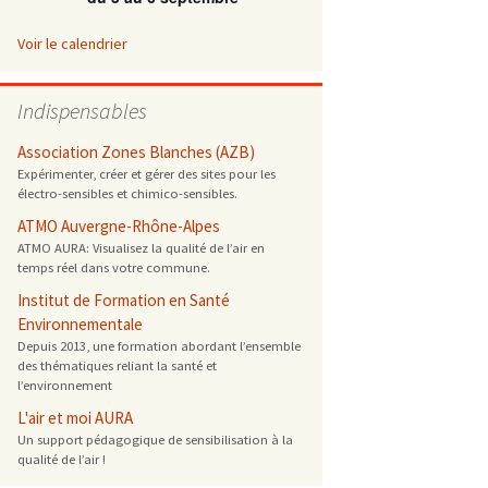
 ONG
Voir le calendrier
 de cuisson
Indispensables
 reprotoxique
Association Zones Blanches (AZB)
Expérimenter, créer et gérer des sites pour les
électro-sensibles et chimico-sensibles.
s
ATMO Auvergne-Rhône-Alpes
ATMO AURA: Visualisez la qualité de l’air en
es
temps réel dans votre commune.
 énergétique
Institut de Formation en Santé
Environnementale
Depuis 2013, une formation abordant l’ensemble
des thématiques reliant la santé et
l’environnement
L'air et moi AURA
Un support pédagogique de sensibilisation à la
qualité de l’air !