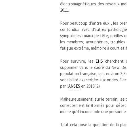
électromagnétiques des réseaux mob
2011.
Pour beaucoup d’entre eux , les pre
confondus avec d’autres pathologie
symptômes : maux de tête, oreilles 
les membres, acouphènes, troubles 
fatigue extrême, mémoire à court et 
Pour survivre, les
EHS
cherchent d
supprimer dans le cadre du New Deal
population française, soit environ 3,3
sensibilité exacerbée aux ondes élec
par l’
ANSES
en 2018( 2).
Malheureusement, sur le terrain, les
correctement (in)formés pour détec
même qu’il incommode une personne sur
Tout cela pose la question de la pl