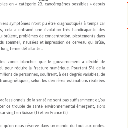
Pharmacovigilance, produits et
iles en « catégorie 2B, cancérogènes possibles » depuis
dispositifs de santé, vaccins
Population à risque
adolescents
Publications recommandées
exposition professionnelle
miers symptômes n’ont pu être diagnostiqués à temps car
Rayonnements
femmes enceintes / enfant
ionisants
s, cela a entraîné une évolution très handicapante des
qui brûlent, problèmes de concentration, picotements dans
réglementaire
non ionisants, ondes
Personnes agées
électromagnétiques (THT, 
du sommeil, nausées et impression de cerveau qui brûle,
mobile, WIFI, Linky, …)
Santé publique
à long terme défaillante…
Sols
Sommeil
es zones blanches que le gouvernement a décidé de
Technologies
écrans / jeux vidéos
, pour réduire la fracture numérique. Pourtant 5% de la
 millions de personnes, souffrent, à des degrés variables, de
Tourisme
environnement industriel
tromagnétiques, selon les dernières estimations réalisées
Transports
nanotechnologies
Vie sociale
 professionnels de la santé ne sont pas suffisamment et/ou
ter ce trouble de santé environnemental émergent, alors
 vingt en Suisse (1) et en France (2).
ace qu’on nous réserve dans un monde du tout-aux-ondes.