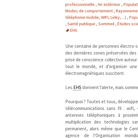
professionnelle
,
Air extérieur
,
Populat
Modes de comportement
,
Rayonnement
téléphonie mobile, WIFI, Linky, ...)
,
Popu
,
Santé publique
,
Sommeil
,
Études scie
EHS
Une centaine de personnes électro-s
des dernières zones préservées des o
prise de conscience collective autour
tout le monde, et d’organiser une
électromagnétiques suscitent.
Les
EHS
donnent l’alerte, mais somm
Pourquoi ? Toutes et tous, développe
télécommunications sans fil : wifi,
antennes téléphoniques à proximi
multiplication des technologies s
permanent, alors même que le Centr
agence de l’Organisation mond