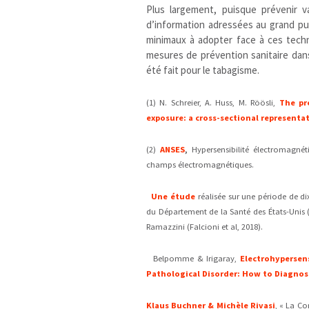
Plus largement, puisque prévenir
d’information adressées au grand pub
minimaux à adopter face à ces techno
mesures de prévention sanitaire dans 
été fait pour le tabagisme.
(1) N. Schreier, A. Huss, M. Röösli,
The pr
exposure: a cross-sectional representa
(2)
ANSES
,
Hypersensibilité électromagnét
champs électromagnétiques.
Une étude
réalisée sur une période de d
du Département de la Santé des États-Unis (
Ramazzini (Falcioni et al, 2018).
Belpomme & Irigaray,
Electrohypersen
Pathological Disorder: How to Diagnos
Klaus Buchner & Michèle Rivasi
, « La C