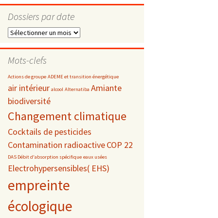
Dossiers par date
Dossiers
par
s
date
Mots-clefs
téléphonie
Actions de groupe
ADEME et transition énergétique
air intérieur
Amiante
alcool
Alternatiba
biodiversité
Changement climatique
Cocktails de pesticides
Contamination radioactive
COP 22
DAS Débit d'absorption spécifique
eaux usées
Electrohypersensibles( EHS)
empreinte
écologique