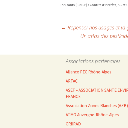
ionisants (ICNIRP) : Conflits d’intérêts, 5G et
Navigation
←
Repenser nos usages et la g
Un atlas des pesticid
des
Associations partenaires
articles
Alliance PEC Rhône-Alpes
ARTAC
ASEF – ASSOCIATION SANTÉ EN
FRANCE
Association Zones Blanches (AZB)
ATMO Auvergne-Rhône-Alpes
CRIIRAD