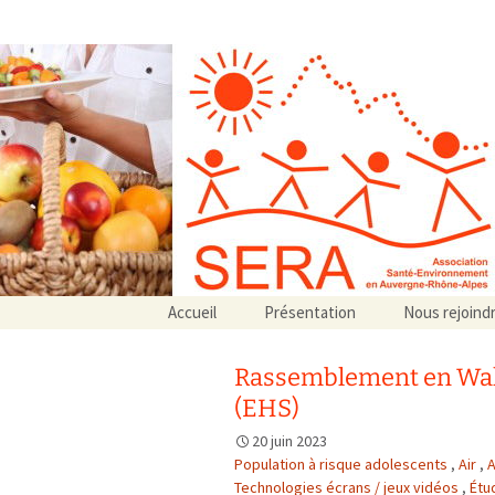
Association SERA Santé Envir
Un environnement sain pour la santé de tous
Aller
Accueil
Présentation
Nous rejoind
au
Qui sommes-nous ?
contenu
Associations partenaires
Rassemblement en Wall
Associations adhérentes
(EHS)
20 juin 2023
Population à risque adolescents
,
Air
,
A
Technologies écrans / jeux vidéos
,
Étu