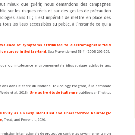
 vaut mieux que guérir, nous demandons des campagnes
lic sur les risques réels et sur des gestes de précaution
logies sans fil ; il est impératif de mettre en place des
tous les lieux accessibles au public, à l’instar de ce qui a
evalence of symptoms attributed to electromagnetic field
tive survey in Switzerland
, Soz Praventivmed 51(4) (2006) 202-209.
ique ou intolérance environnementale idiopathique attribuée aux
ix ans dans le cadre du National Toxicology Program, à la demande
Wyde et al, 2018).
Une autre étude italienne
publiée par l’institut
sitivity as a Newly Identified and Characterized Neurologic
e
,
Treat, and Prevent It, 2020.
ommission internationale de protection contre les rayonnements non