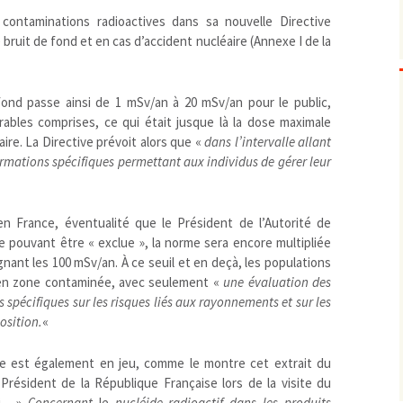
ontaminations radioactives dans sa nouvelle Directive
Biodiversité
emballages
positionnement citoyen /
 bruit de fond et en cas d’accident nucléaire (Annexe I de la
Bruit
gaspillage alimentaire
Risques majeurs
Changements climatiques
modes de conservation et
Contamination infectieuse
fond passe ainsi de 1 mSv/an à 20 mSv/an pour le public,
Contaminations chimiques
cancérigène / mutagène /
rables comprises, ce qui était jusque là la dose maximale
aire. La Directive prévoit alors que «
dans l’intervalle allant
Déchets
métaux lourds et autres
économie circulaire
ormations spécifiques permettant aux individus de gérer leur
Décisions politiques et juridiques
perturbateurs endocrinien
recyclage
européenne
Eau
PFAS
traitements
internationale
mers et océans
Énergies
nationale
superficielles et souterrain
fossiles
en France, éventualité que le Président de l’Autorité de
Environnement numérique
renouvelables / transition
 pouvant être « exclue », la norme sera encore multipliée
gnant les 100 mSv/an. À ce seuil et en deçà, les populations
Études scientifiques
épidémiologique
 en zone contaminée, avec seulement «
une évaluation des
Jurisprudence
rapport économique
 spécifiques sur les risques liés aux rayonnements et sur les
Logement
surveillance sanitaire
osition.
«
Modes de comportement
toxicologique
offre de soins
re est également en jeu, comme le montre cet extrait du
résident de la République Française lors de la visite du
Petite enfance
ai. »
Concernant
le
nucléide radioactif dans les produits