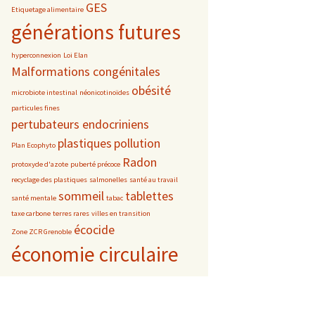
GES
Etiquetage alimentaire
générations futures
hyperconnexion
Loi Elan
Malformations congénitales
obésité
microbiote intestinal
néonicotinoïdes
particules fines
pertubateurs endocriniens
plastiques
pollution
Plan Ecophyto
Radon
protoxyde d'azote
puberté précoce
recyclage des plastiques
salmonelles
santé au travail
sommeil
tablettes
santé mentale
tabac
taxe carbone
terres rares
villes en transition
écocide
Zone ZCR Grenoble
économie circulaire