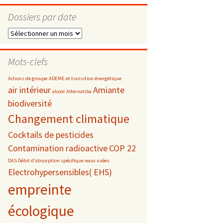
Dossiers par date
Dossiers
par
s
date
Mots-clefs
 téléphonie
Actions de groupe
ADEME et transition énergétique
air intérieur
Amiante
alcool
Alternatiba
biodiversité
Changement climatique
Cocktails de pesticides
Contamination radioactive
COP 22
DAS Débit d'absorption spécifique
eaux usées
Electrohypersensibles( EHS)
empreinte
écologique