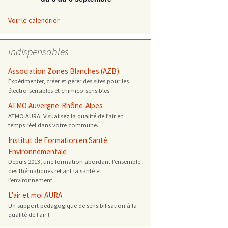
 ONG
Voir le calendrier
 de cuisson
Indispensables
 reprotoxique
Association Zones Blanches (AZB)
Expérimenter, créer et gérer des sites pour les
électro-sensibles et chimico-sensibles.
s
ATMO Auvergne-Rhône-Alpes
ATMO AURA: Visualisez la qualité de l’air en
es
temps réel dans votre commune.
 énergétique
Institut de Formation en Santé
Environnementale
Depuis 2013, une formation abordant l’ensemble
des thématiques reliant la santé et
l’environnement
L'air et moi AURA
Un support pédagogique de sensibilisation à la
qualité de l’air !