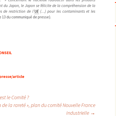
Pharmacovigilance, produits et
dispositifs de santé, vaccins
nt du Japon, le Japon se félicite de la compréhension de la
 de restriction de l’
UE
(…) pour les contaminants et les
Population à risque
adolescents
e 13 du communiqué de presse).
Publications recommandées
exposition professionnelle
Rayonnements
femmes enceintes / enfant
ionisants
réglementaire
non ionisants, ondes
Personnes agées
électromagnétiques (THT,
mobile, WIFI, Linky, …)
Santé publique
Sols
ONSEIL
Sommeil
Technologies
écrans / jeux vidéos
Tourisme
environnement industriel
Transports
nanotechnologies
resse/article
Vie sociale
est le Comité ?
on de la rareté », plan du comité Nouvelle France
Industrielle
→