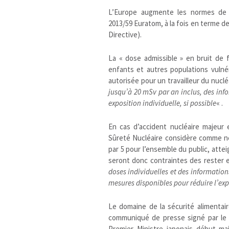
L’Europe augmente les normes de c
2013/59 Euratom, à la fois en terme de
Directive).
La « dose admissible » en bruit de 
enfants et autres populations vulné
autorisée pour un travailleur du nuclé
jusqu’à 20 mSv par an inclus, des inf
exposition individuelle, si possible
« .
En cas d’accident nucléaire majeur 
Sûreté Nucléaire considère comme ne
par 5 pour l’ensemble du public, attei
seront donc contraintes des rester
doses individuelles et des informations
mesures disponibles pour réduire l’exp
Le domaine de la sécurité alimentai
communiqué de presse signé par le P
Premier Ministre japonais début m