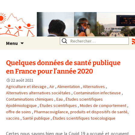
Association SERA Santé
Environnement Auvergne
Rhône Alpes
Un environnement sain pour
la santé de tous
Aller
Rechercher :
Menu
au
contenu
Quelques données de santé publique
en France pour l’année 2020
22 août 2021
Agriculture et élevage
,
Air
,
Alimentation
,
Alternatives
,
Alternatives alternatives sociétales
,
Contamination infectieuse
,
Contaminations chimiques
,
Eau
,
Études scientifiques
épidémiologique
,
Études scientifiques
,
Modes de comportement
,
offre de soins
,
Pharmacovigilance, produits et dispositifs de santé,
vaccins
,
Santé publique
,
Études scientifiques toxicologique
Certes nous savons bien que la Covid 19 a occupé et occupent