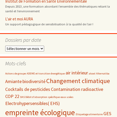
Institut de Formation en Santé Environnementale
Depuis 2013, une formation abordant l’ensemble des thématiques reliant la
santé et l’environnement
L'air et moi AURA
Un support pédagogique de sensibilisation à la qualité de l’air !
Dossiers par date
Dossiers
par
date
Mots-clefs
air intérieur
Actions de groupe
ADEME et transition énergétique
alcool
Alternatiba
Changement climatique
Amiante
biodiversité
Cocktails de pesticides
Contamination radioactive
COP 22
DAS Débit d'absorption spécifique
eaux usées
Electrohypersensibles( EHS)
empreinte écologique
GES
Etiquetage alimentaire