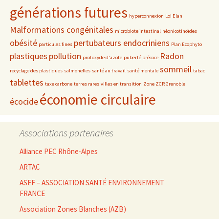
générations futures
hyperconnexion
Loi Elan
Malformations congénitales
microbiote intestinal
néonicotinoïdes
obésité
pertubateurs endocriniens
particules fines
Plan Ecophyto
plastiques
pollution
Radon
protoxyde d'azote
puberté précoce
sommeil
recyclage des plastiques
salmonelles
santé au travail
santé mentale
tabac
tablettes
taxe carbone
terres rares
villes en transition
Zone ZCR Grenoble
économie circulaire
écocide
Associations partenaires
Alliance PEC Rhône-Alpes
ARTAC
ASEF – ASSOCIATION SANTÉ ENVIRONNEMENT
FRANCE
Association Zones Blanches (AZB)