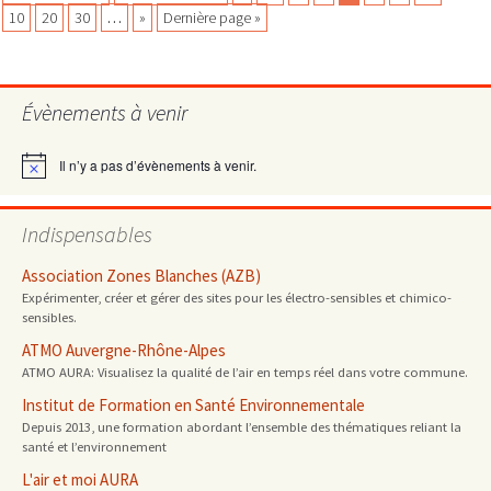
Navigation
de
10
20
30
…
»
Dernière page »
l’eau
des
potable
contaminée
Évènements à venir
par
articles
leurs
Il n’y a pas d’évènements à venir.
canalisations
Notice
Indispensables
Association Zones Blanches (AZB)
Expérimenter, créer et gérer des sites pour les électro-sensibles et chimico-
sensibles.
ATMO Auvergne-Rhône-Alpes
ATMO AURA: Visualisez la qualité de l’air en temps réel dans votre commune.
Institut de Formation en Santé Environnementale
Depuis 2013, une formation abordant l’ensemble des thématiques reliant la
santé et l’environnement
L'air et moi AURA