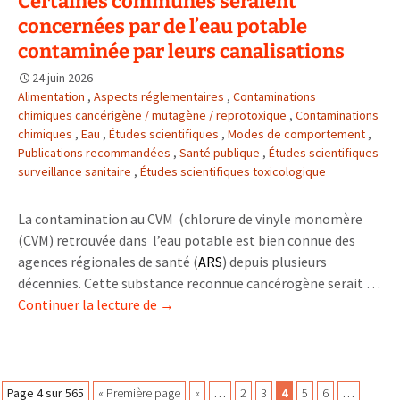
Certaines communes seraient
qui
concernées par de l’eau potable
se
généralisent
contaminée par leurs canalisations
des
24 juin 2026
conseils
Alimentation
,
Aspects réglementaires
,
Contaminations
de
chimiques cancérigène / mutagène / reprotoxique
,
Contaminations
base
chimiques
,
Eau
,
Études scientifiques
,
Modes de comportement
,
s’imposent
Publications recommandées
,
Santé publique
,
Études scientifiques
surveillance sanitaire
,
Études scientifiques toxicologique
La contamination au CVM (chlorure de vinyle monomère
(CVM) retrouvée dans l’eau potable est bien connue des
agences régionales de santé (
ARS
) depuis plusieurs
décennies. Cette substance reconnue cancérogène serait …
Certaines
Continuer la lecture de
→
communes
seraient
concernées
par
Page 4 sur 565
« Première page
«
…
2
3
4
5
6
…