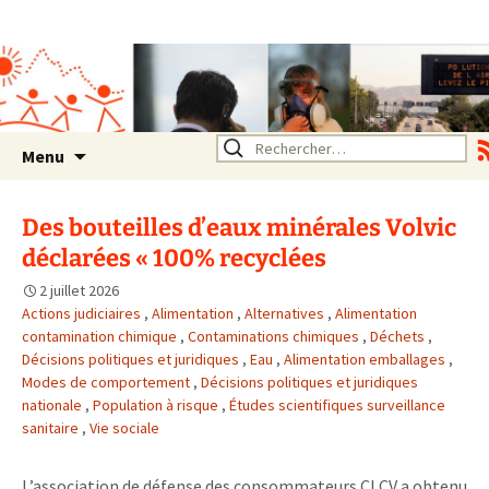
Association SERA Santé
Environnement Auvergne
Rhône Alpes
Un environnement sain pour
la santé de tous
Aller
Rechercher :
Menu
au
contenu
Des bouteilles d’eaux minérales Volvic
déclarées « 100% recyclées
2 juillet 2026
Actions judiciaires
,
Alimentation
,
Alternatives
,
Alimentation
contamination chimique
,
Contaminations chimiques
,
Déchets
,
Décisions politiques et juridiques
,
Eau
,
Alimentation emballages
,
Modes de comportement
,
Décisions politiques et juridiques
nationale
,
Population à risque
,
Études scientifiques surveillance
sanitaire
,
Vie sociale
L’association de défense des consommateurs CLCV a obtenu