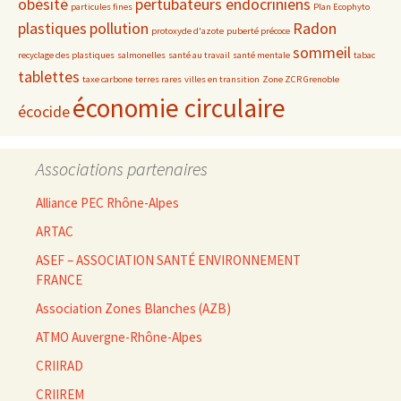
obésité
pertubateurs endocriniens
particules fines
Plan Ecophyto
plastiques
pollution
Radon
protoxyde d'azote
puberté précoce
sommeil
recyclage des plastiques
salmonelles
santé au travail
santé mentale
tabac
tablettes
taxe carbone
terres rares
villes en transition
Zone ZCR Grenoble
économie circulaire
écocide
Associations partenaires
Alliance PEC Rhône-Alpes
ARTAC
ASEF – ASSOCIATION SANTÉ ENVIRONNEMENT
FRANCE
Association Zones Blanches (AZB)
ATMO Auvergne-Rhône-Alpes
CRIIRAD
CRIIREM