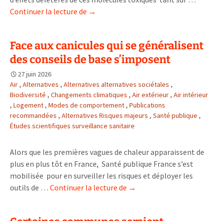
Une
Continuer la lecture de
→
tribune
dans
Face aux canicules qui se généralisent
le
des conseils de base s’imposent
Monde
pour
27 juin 2026
dénoncer
Air
,
Alternatives
,
Alternatives alternatives sociétales
,
la
Biodiversité
,
Changements climatiques
,
Air extérieur
,
Air intérieur
,
Logement
,
Modes de comportement
réintroduction
,
Publications
recommandées
,
Alternatives Risques majeurs
,
Santé publique
,
de
Études scientifiques surveillance sanitaire
pesticides
Alors que les premières vagues de chaleur apparaissent de
plus en plus tôt en France, Santé publique France s’est
mobilisée pour en surveiller les risques et déployer les
Face
outils de …
Continuer la lecture de
→
aux
canicules