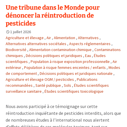
subit
Une tribune dans le Monde pour
aussi
dénoncer la réintroduction de
une
chaleur
pesticides
extrême
1 juillet 2026
comme
Agriculture et élevage
,
Air
,
Alimentation
,
Alternatives
,
les
Alternatives alternatives sociétales
,
Aspects réglementaires
,
océans
Biodiversité
,
Alimentation contamination chimique
,
Contaminations
chimiques
,
Décisions politiques et juridiques
,
Eau
,
Études
scientifiques
,
Population à risque exposition professionnelle
,
Air
extérieur
,
Population à risque femmes enceintes / enfants
,
Modes
de comportement
,
Décisions politiques et juridiques nationale
,
Agriculture et élevage OGM / pesticides
,
Publications
recommandées
,
Santé publique
,
Sols
,
Études scientifiques
surveillance sanitaire
,
Études scientifiques toxicologique
Nous avons participé à ce témoignage sur cette
réintroduction inquiétante de pesticides interdits, alors que
de nombreuses études à l’international nous alertent
d’effets délétères de ces molécules toxiques tant sur …