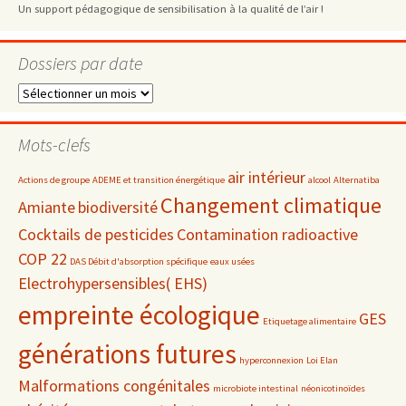
Un support pédagogique de sensibilisation à la qualité de l’air !
Dossiers par date
Dossiers
par
date
Mots-clefs
air intérieur
Actions de groupe
ADEME et transition énergétique
alcool
Alternatiba
Changement climatique
Amiante
biodiversité
Cocktails de pesticides
Contamination radioactive
COP 22
DAS Débit d'absorption spécifique
eaux usées
Electrohypersensibles( EHS)
empreinte écologique
GES
Etiquetage alimentaire
générations futures
hyperconnexion
Loi Elan
Malformations congénitales
microbiote intestinal
néonicotinoïdes