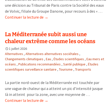
une décision au Tribunal de Paris contre la Société des eaux
de Volvic, filiale du Groupe Danone, pour recours à des « …
Des
Continuer la lecture de
→
bouteilles
d’eaux
La Méditerranée subit aussi une
minérales
chaleur extrême comme les océans
Volvic
déclarées
1 juillet 2026
« 100%
Alternatives
,
Alternatives alternatives sociétales
,
recyclées
Changements climatiques
,
Eau
,
Études scientifiques
,
Eau mers et
océans
,
Publications recommandées
,
Santé publique
,
Études
scientifiques surveillance sanitaire
,
Tourisme
,
Transports
La partie nord-ouest de la Méditerranée est touchée par
une vague de chaleur qui a atteint un pic d’intensité jusque
là in atteint pour la zone, avec une moyenne de …
La
Continuer la lecture de
→
Méditerranée