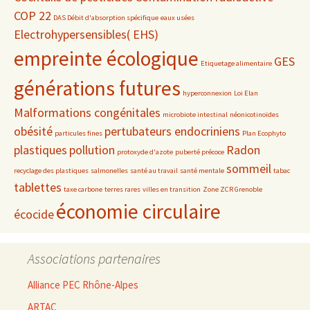
COP 22
DAS Débit d'absorption spécifique
eaux usées
Electrohypersensibles( EHS)
empreinte écologique
GES
Etiquetage alimentaire
générations futures
hyperconnexion
Loi Elan
Malformations congénitales
microbiote intestinal
néonicotinoïdes
obésité
pertubateurs endocriniens
particules fines
Plan Ecophyto
plastiques
pollution
Radon
protoxyde d'azote
puberté précoce
sommeil
recyclage des plastiques
salmonelles
santé au travail
santé mentale
tabac
tablettes
taxe carbone
terres rares
villes en transition
Zone ZCR Grenoble
économie circulaire
écocide
Associations partenaires
Alliance PEC Rhône-Alpes
ARTAC