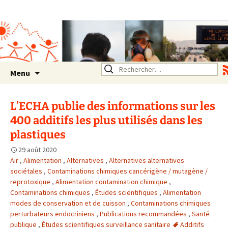
Association SERA Santé
Environnement Auvergne
Rhône Alpes
Un environnement sain pour
la santé de tous
Aller
Rechercher :
Menu
au
contenu
L’ECHA publie des informations sur les
400 additifs les plus utilisés dans les
plastiques
29 août 2020
Air
,
Alimentation
,
Alternatives
,
Alternatives alternatives
sociétales
,
Contaminations chimiques cancérigène / mutagène /
reprotoxique
,
Alimentation contamination chimique
,
Contaminations chimiques
,
Études scientifiques
,
Alimentation
modes de conservation et de cuisson
,
Contaminations chimiques
perturbateurs endocriniens
,
Publications recommandées
,
Santé
publique
,
Études scientifiques surveillance sanitaire
Additifs