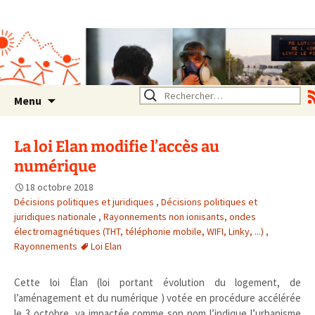
Association SERA Santé
Environnement Auvergne
Rhône Alpes
Un environnement sain pour
la santé de tous
Aller
Rechercher :
Menu
au
contenu
La loi Elan modifie l’accès au
numérique
18 octobre 2018
Décisions politiques et juridiques
,
Décisions politiques et
juridiques nationale
,
Rayonnements non ionisants, ondes
électromagnétiques (THT, téléphonie mobile, WIFI, Linky, ...)
,
Rayonnements
Loi Elan
Cette loi Élan (loi portant évolution du logement, de
l’aménagement et du numérique ) votée en procédure accélérée
le 3 octobre, va impactée comme son nom l’indique l’urbanisme