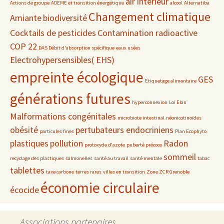
air intérieur
Actions de groupe
ADEME et transition énergétique
alcool
Alternatiba
Changement climatique
Amiante
biodiversité
Cocktails de pesticides
Contamination radioactive
COP 22
DAS Débit d'absorption spécifique
eaux usées
Electrohypersensibles( EHS)
empreinte écologique
GES
Etiquetage alimentaire
générations futures
hyperconnexion
Loi Elan
Malformations congénitales
microbiote intestinal
néonicotinoïdes
obésité
pertubateurs endocriniens
particules fines
Plan Ecophyto
plastiques
pollution
Radon
protoxyde d'azote
puberté précoce
sommeil
recyclage des plastiques
salmonelles
santé au travail
santé mentale
tabac
tablettes
taxe carbone
terres rares
villes en transition
Zone ZCR Grenoble
économie circulaire
écocide
Associations partenaires