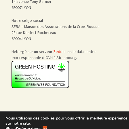
14 avenue Tony Garnier
69007 LYON
Notre siège social :
SERA – Maison des Associations de la Croix-Rousse
28 rue Denfert-Rochereau
69004 LYON
Hébergé sur un serveur
Zedd
dans le datacenter
eco-responsable d’OVH à Strasbourg.
Nous utilisons des cookies pour vous offrir la meilleure expérience
Accueil
|
Nous rejoindre
|
sur notre site.
Admin
Plus d'informations
ici
.