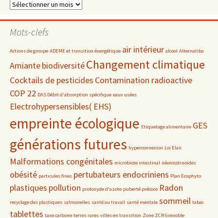
Dossiers
par
date
Mots-clefs
air intérieur
Actions de groupe
ADEME et transition énergétique
alcool
Alternatiba
Changement climatique
Amiante
biodiversité
Cocktails de pesticides
Contamination radioactive
COP 22
DAS Débit d'absorption spécifique
eaux usées
Electrohypersensibles( EHS)
empreinte écologique
GES
Etiquetage alimentaire
générations futures
hyperconnexion
Loi Elan
Malformations congénitales
microbiote intestinal
néonicotinoïdes
obésité
pertubateurs endocriniens
particules fines
Plan Ecophyto
plastiques
pollution
Radon
protoxyde d'azote
puberté précoce
sommeil
recyclage des plastiques
salmonelles
santé au travail
santé mentale
tabac
tablettes
taxe carbone
terres rares
villes en transition
Zone ZCR Grenoble