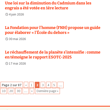
Une loi sur la diminution du Cadmium dans les
engrais a été votée en 1ère lecture
4 juin 2026
La Fondation pour l’homme (FNH) propose un guide
pour élaborer « l’École du dehors »
30 mai 2026
Le réchauffement de la planète s’intensifie : comme
en témoigne le rapport ESOTC-2025
17 mai 2026
Navigation
Page 2 sur 87
«
1
2
3
4
5
…
10
20
30
…
»
Dernière page »
des