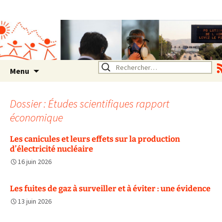
Association SERA Santé
Environnement Auvergne
Rhône Alpes
Un environnement sain pour
la santé de tous
Aller
Rechercher :
Menu
au
contenu
Dossier : Études scientifiques rapport
économique
Les canicules et leurs effets sur la production
d’électricité nucléaire
16 juin 2026
Les fuites de gaz à surveiller et à éviter : une évidence
13 juin 2026