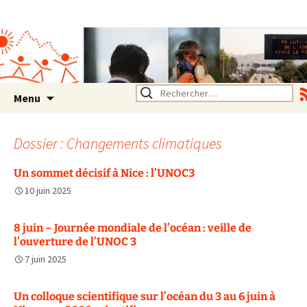
Association SERA Santé
Environnement Auvergne
Rhône Alpes
Un environnement sain pour
la santé de tous
Aller
Rechercher :
Menu
au
contenu
Dossier : Changements climatiques
Un sommet décisif à Nice : l’UNOC3
10 juin 2025
8 juin – Journée mondiale de l’océan : veille de
l’ouverture de l’UNOC 3
7 juin 2025
Un colloque scientifique sur l’océan du 3 au 6 juin à