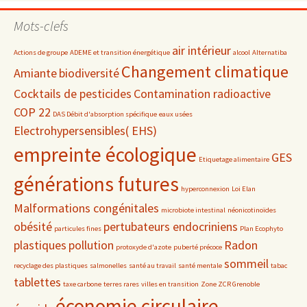
par
date
Mots-clefs
air intérieur
Actions de groupe
ADEME et transition énergétique
alcool
Alternatiba
Changement climatique
Amiante
biodiversité
Cocktails de pesticides
Contamination radioactive
COP 22
DAS Débit d'absorption spécifique
eaux usées
Electrohypersensibles( EHS)
empreinte écologique
GES
Etiquetage alimentaire
générations futures
hyperconnexion
Loi Elan
Malformations congénitales
microbiote intestinal
néonicotinoïdes
obésité
pertubateurs endocriniens
particules fines
Plan Ecophyto
plastiques
pollution
Radon
protoxyde d'azote
puberté précoce
sommeil
recyclage des plastiques
salmonelles
santé au travail
santé mentale
tabac
tablettes
taxe carbone
terres rares
villes en transition
Zone ZCR Grenoble
économie circulaire