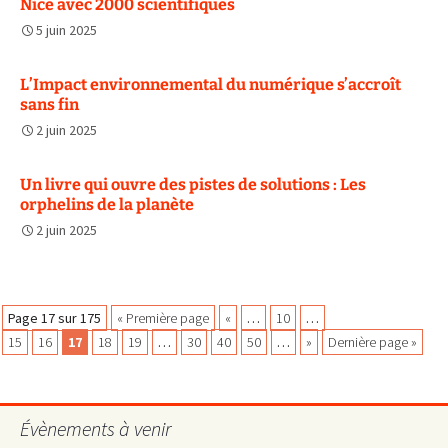
Nice avec 2000 scientifiques
5 juin 2025
L’Impact environnemental du numérique s’accroît
sans fin
2 juin 2025
Un livre qui ouvre des pistes de solutions : Les
orphelins de la planète
2 juin 2025
Navigation
Page 17 sur 175
« Première page
«
…
10
…
15
16
17
18
19
…
30
40
50
…
»
Dernière page »
des
Évènements à venir