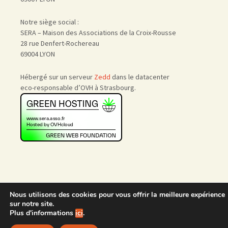
Notre siège social :
SERA – Maison des Associations de la Croix-Rousse
28 rue Denfert-Rochereau
69004 LYON
Hébergé sur un serveur
Zedd
dans le datacenter
eco-responsable d’OVH à Strasbourg.
Nous utilisons des cookies pour vous offrir la meilleure expérience
Accueil
|
Nous rejoindre
|
sur notre site.
Admin
Plus d'informations
ici
.