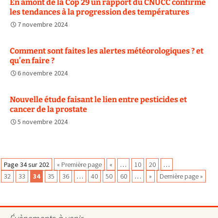
En amont de la Cop 29 un rapport du CNUCC confirme
les tendances à la progression des températures
7 novembre 2024
Comment sont faites les alertes météorologiques ? et
qu’en faire ?
6 novembre 2024
Nouvelle étude faisant le lien entre pesticides et
cancer de la prostate
5 novembre 2024
Navigation
Page 34 sur 202
« Première page
«
…
10
20
…
32
33
34
35
36
…
40
50
60
…
»
Dernière page »
des