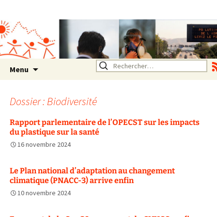
Association SERA Santé
Environnement Auvergne
Rhône Alpes
Un environnement sain pour
la santé de tous
Aller
Rechercher :
Menu
au
contenu
Dossier : Biodiversité
Rapport parlementaire de l’OPECST sur les impacts
du plastique sur la santé
16 novembre 2024
Le Plan national d’adaptation au changement
climatique (PNACC-3) arrive enfin
10 novembre 2024