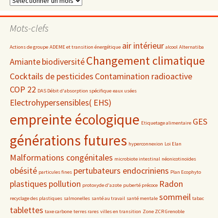
par
date
Mots-clefs
air intérieur
Actions de groupe
ADEME et transition énergétique
alcool
Alternatiba
Changement climatique
Amiante
biodiversité
Cocktails de pesticides
Contamination radioactive
COP 22
DAS Débit d'absorption spécifique
eaux usées
Electrohypersensibles( EHS)
empreinte écologique
GES
Etiquetage alimentaire
générations futures
hyperconnexion
Loi Elan
Malformations congénitales
microbiote intestinal
néonicotinoïdes
obésité
pertubateurs endocriniens
particules fines
Plan Ecophyto
plastiques
pollution
Radon
protoxyde d'azote
puberté précoce
sommeil
recyclage des plastiques
salmonelles
santé au travail
santé mentale
tabac
tablettes
taxe carbone
terres rares
villes en transition
Zone ZCR Grenoble