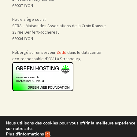
69007 LYON
Notre siège social :
SERA – Maison des Associations de la Croix-Rousse
28 rue Denfert-Rochereau
69004 LYON
Hébergé sur un serveur
Zedd
dans le datacenter
eco-responsable d’OVH à Strasbourg.
Nous utilisons des cookies pour vous offrir la meilleure expérience
Accueil
|
Nous rejoindre
|
sur notre site.
Admin
Plus d'informations
ici
.