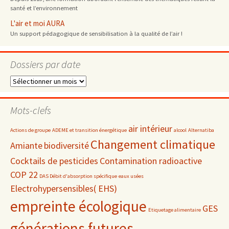
santé et l’environnement
L'air et moi AURA
Un support pédagogique de sensibilisation à la qualité de l’air !
Dossiers par date
Dossiers
par
date
Mots-clefs
air intérieur
Actions de groupe
ADEME et transition énergétique
alcool
Alternatiba
Changement climatique
Amiante
biodiversité
Cocktails de pesticides
Contamination radioactive
COP 22
DAS Débit d'absorption spécifique
eaux usées
Electrohypersensibles( EHS)
empreinte écologique
GES
Etiquetage alimentaire
générations futures