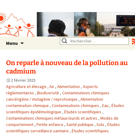
Association SERA Santé
Environnement Auvergne
Rhône Alpes
Un environnement sain pour
la santé de tous
Aller
Rechercher :
Menu
au
contenu
On reparle à nouveau de la pollution au
cadmium
2 février 2025
Agriculture et élevage
,
Air
,
Alimentation
,
Aspects
réglementaires
,
Biodiversité
,
Contaminations chimiques
cancérigène / mutagène / reprotoxique
,
Alimentation
contamination chimique
,
Contaminations chimiques
,
Eau
,
Études
scientifiques épidémiologique
,
Études scientifiques
,
Contaminations chimiques métaux lourds et autres
,
Modes de
comportement
,
Petite enfance
,
Santé publique
,
Sols
,
Études
scientifiques surveillance sanitaire
,
Études scientifiques