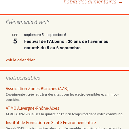
habitudes alimentaires
→
articles
Évènements à venir
septembre 5
-
septembre 6
SEP
5
Festival de l’ALbenc : 30 ans de l’avenir au
naturel: du 5 au 6 septembre
Voir le calendrier
Indispensables
Association Zones Blanches (AZB)
Expérimenter, créer et gérer des sites pour les électro-sensibles et chimico-
sensibles.
ATMO Auvergne-Rhône-Alpes
ATMO AURA: Visualisez la qualité de l’air en temps réel dans votre commune.
Institut de Formation en Santé Environnementale
Depuis 2013, une formation abordant l’ensemble des thématiques reliant la