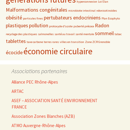
hyperconnexion
Loi Elan
Malformations congénitales
microbiote intestinal
néonicotinoïdes
obésité
pertubateurs endocriniens
particules fines
Plan Ecophyto
plastiques
pollution
Radon
protoxyde d'azote
puberté précoce
sommeil
recyclage des plastiques
salmonelles
santé au travail
santé mentale
tabac
tablettes
taxe carbone
terres rares
villes en transition
Zone ZCR Grenoble
économie circulaire
écocide
Associations partenaires
Alliance PEC Rhône-Alpes
ARTAC
ASEF – ASSOCIATION SANTÉ ENVIRONNEMENT
FRANCE
Association Zones Blanches (AZB)
ATMO Auvergne-Rhône-Alpes