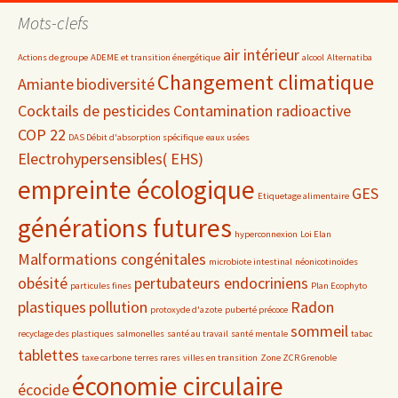
date
Mots-clefs
air intérieur
Actions de groupe
ADEME et transition énergétique
alcool
Alternatiba
Changement climatique
Amiante
biodiversité
Cocktails de pesticides
Contamination radioactive
COP 22
DAS Débit d'absorption spécifique
eaux usées
Electrohypersensibles( EHS)
empreinte écologique
GES
Etiquetage alimentaire
générations futures
hyperconnexion
Loi Elan
Malformations congénitales
microbiote intestinal
néonicotinoïdes
obésité
pertubateurs endocriniens
particules fines
Plan Ecophyto
plastiques
pollution
Radon
protoxyde d'azote
puberté précoce
sommeil
recyclage des plastiques
salmonelles
santé au travail
santé mentale
tabac
tablettes
taxe carbone
terres rares
villes en transition
Zone ZCR Grenoble
économie circulaire
écocide