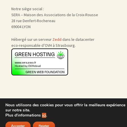
Notre siège social :
SERA – Maison des Associations de la Croix-Rousse
28 rue Denfert-Rochereau
69004 LYON
Hébergé sur un serveur
Zedd
dans le datacenter
eco-responsable d’OVH à Strasbourg.
Nous utilisons des cookies pour vous offrir la meilleure expérience
Accueil
|
Nous rejoindre
|
sur notre site.
Admin
Plus d'informations
ici
.
Accepter
Rejeter