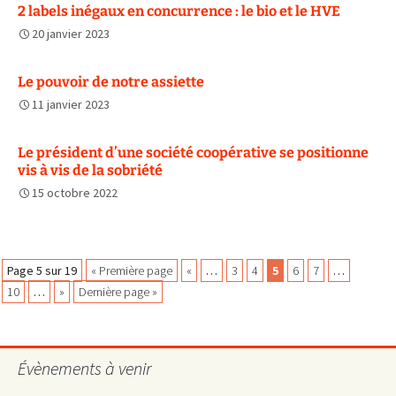
2 labels inégaux en concurrence : le bio et le HVE
20 janvier 2023
Le pouvoir de notre assiette
11 janvier 2023
Le président d’une société coopérative se positionne
vis à vis de la sobriété
15 octobre 2022
Navigation
Page 5 sur 19
« Première page
«
…
3
4
5
6
7
…
10
…
»
Dernière page »
des
Évènements à venir
articles