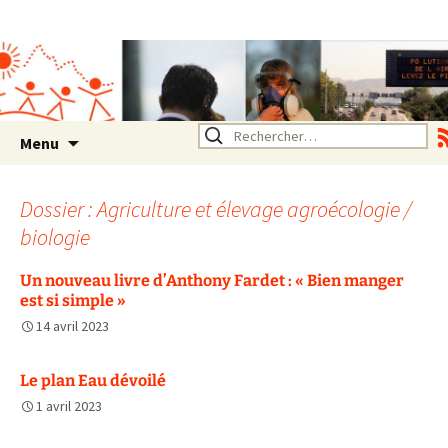
Association SERA Santé
Environnement Auvergne
Rhône Alpes
Un environnement sain pour
la santé de tous
Aller
Rechercher :
Menu
au
contenu
Dossier : Agriculture et élevage agroécologie /
biologie
Un nouveau livre d’Anthony Fardet : « Bien manger
est si simple »
14 avril 2023
Le plan Eau dévoilé
1 avril 2023