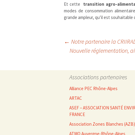
Et cette
transition agro-alimenta
modes de consommation alimentaire,
grande ampleur, qu’il est souhaitable
Navigation
←
Notre partenaire la CRIIRA
Nouvelle réglementation, ai
des
Associations partenaires
articles
Alliance PEC Rhône-Alpes
ARTAC
ASEF – ASSOCIATION SANTÉ EN
FRANCE
Association Zones Blanches (AZB)
ATMO Auvergne-Rhône-Alpes