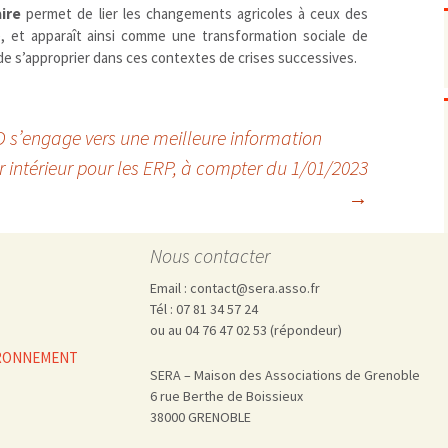
Pharmacovigilance, produits et
ire
permet de lier les changements agricoles à ceux des
dispositifs de santé, vaccins
 et apparaît ainsi comme une transformation sociale de
Population à risque
adolescents
 de s’approprier dans ces contextes de crises successives.
Publications recommandées
exposition professionnelle
Rayonnements
femmes enceintes / enfant
ionisants
réglementaire
non ionisants, ondes
Personnes agées
D s’engage vers une meilleure information
électromagnétiques (THT,
mobile, WIFI, Linky, …)
Santé publique
r intérieur pour les ERP, à compter du 1/01/2023
Sols
→
Sommeil
Technologies
écrans / jeux vidéos
Nous contacter
Tourisme
environnement industriel
Email : contact@sera.asso.fr
Transports
nanotechnologies
Tél : 07 81 34 57 24
Vie sociale
ou au 04 76 47 02 53 (répondeur)
VIRONNEMENT
SERA – Maison des Associations de Grenoble
6 rue Berthe de Boissieux
38000 GRENOBLE