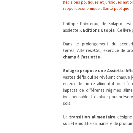
Décisions politiques et juridiques nati
rapport économique
,
Santé publique
,
Philippe Pointerau, de Solagro, es
assiette ».
Editions Utopia
. Ce livre
Dans le prolongement du scénario
terres, Afterres2050, exercice de pr
champ à l’assiette
–
Solagro propose une Assiette Aft
vastes défis qui se révèlent chaque j
enjeux de notre alimentation. L´obj
impacts de différents régimes alimen
indispensable d´évoluer pour préserve
sols.
La
transition alimentaire
désigne 
société modifie sa manière de produi