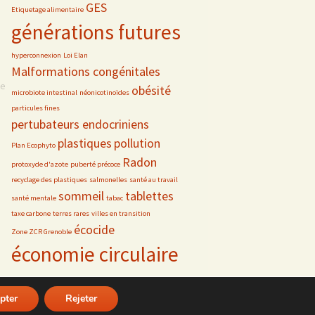
GES
Etiquetage alimentaire
générations futures
hyperconnexion
Loi Elan
Malformations congénitales
se
obésité
microbiote intestinal
néonicotinoïdes
particules fines
pertubateurs endocriniens
plastiques
pollution
Plan Ecophyto
Radon
protoxyde d'azote
puberté précoce
recyclage des plastiques
salmonelles
santé au travail
sommeil
tablettes
santé mentale
tabac
taxe carbone
terres rares
villes en transition
écocide
Zone ZCR Grenoble
économie circulaire
pter
Rejeter