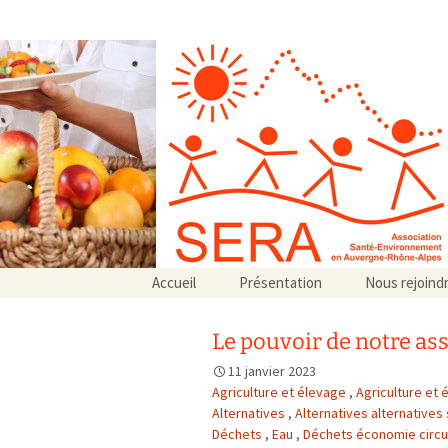
Association SERA Santé Envir
Un environnement sain pour la santé de tous
Aller
Accueil
Présentation
Nous rejoind
au
Qui sommes-nous ?
contenu
Associations partenaires
Le pouvoir de notre ass
Associations adhérentes
11 janvier 2023
Agriculture et élevage
,
Agriculture et 
Alternatives
,
Alternatives alternatives
Déchets
,
Eau
,
Déchets économie circu