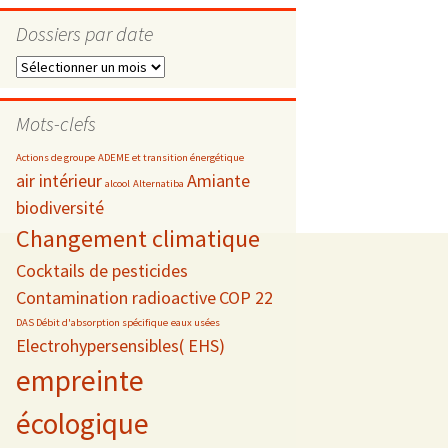
Dossiers par date
Dossiers
par
s
date
Mots-clefs
 téléphonie
Actions de groupe
ADEME et transition énergétique
air intérieur
Amiante
alcool
Alternatiba
biodiversité
Changement climatique
Cocktails de pesticides
Contamination radioactive
COP 22
DAS Débit d'absorption spécifique
eaux usées
Electrohypersensibles( EHS)
empreinte
écologique