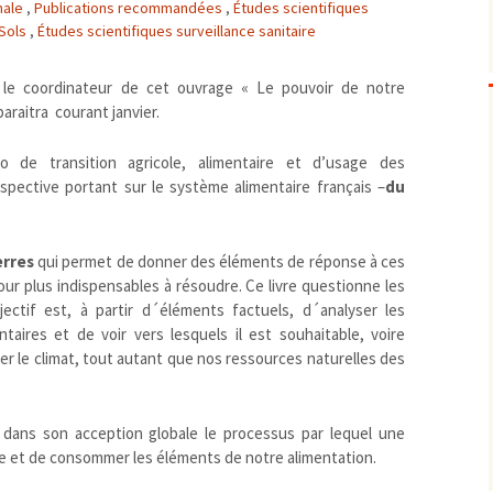
onale
,
Publications recommandées
,
Études scientifiques
Biodiversité
emballages
positionnement citoyen /
Sols
,
Études scientifiques surveillance sanitaire
Bruit
gaspillage alimentaire
Risques majeurs
Changements climatiques
modes de conservation et
t le coordinateur de cet ouvrage « Le pouvoir de notre
 paraitra courant janvier.
Contamination infectieuse
Contaminations chimiques
cancérigène / mutagène /
 de transition agricole, alimentaire et d’usage des
Déchets
métaux lourds et autres
économie circulaire
ospective portant sur le système alimentaire français –
du
Décisions politiques et juridiques
perturbateurs endocrinien
recyclage
européenne
Eau
PFAS
traitements
internationale
mers et océans
erres
qui permet de donner des éléments de réponse à ces
Énergies
nationale
superficielles et souterrain
fossiles
our plus indispensables à résoudre. Ce livre questionne les
Environnement numérique
renouvelables / transition
ectif est, à partir d´éléments factuels, d´analyser les
Études scientifiques
épidémiologique
taires et de voir vers lesquels il est souhaitable, voire
Jurisprudence
rapport économique
r le climat, tout autant que nos ressources naturelles des
Logement
surveillance sanitaire
Modes de comportement
toxicologique
dans son acception globale le processus par lequel une
offre de soins
re et de consommer les éléments de notre alimentation.
Petite enfance