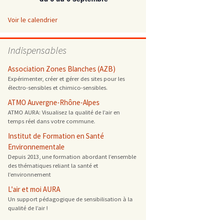
 ONG
Voir le calendrier
 de cuisson
Indispensables
 reprotoxique
Association Zones Blanches (AZB)
Expérimenter, créer et gérer des sites pour les
électro-sensibles et chimico-sensibles.
s
ATMO Auvergne-Rhône-Alpes
ATMO AURA: Visualisez la qualité de l’air en
es
temps réel dans votre commune.
 énergétique
Institut de Formation en Santé
Environnementale
Depuis 2013, une formation abordant l’ensemble
des thématiques reliant la santé et
l’environnement
L'air et moi AURA
Un support pédagogique de sensibilisation à la
qualité de l’air !