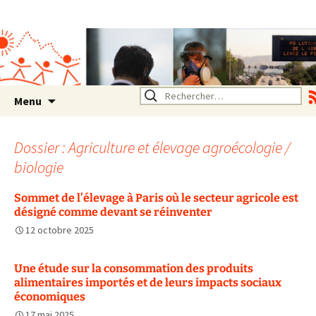
Association SERA Santé
Environnement Auvergne
Rhône Alpes
Un environnement sain pour
la santé de tous
Aller
Rechercher :
Menu
au
contenu
Dossier : Agriculture et élevage agroécologie /
biologie
Sommet de l’élevage à Paris où le secteur agricole est
désigné comme devant se réinventer
12 octobre 2025
Une étude sur la consommation des produits
alimentaires importés et de leurs impacts sociaux
économiques
17 mai 2025