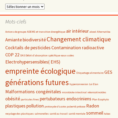
Dossiers
par
date
Mots-clefs
air intérieur
Actions de groupe
ADEME et transition énergétique
alcool
Alternatiba
Changement climatique
Amiante
biodiversité
Cocktails de pesticides
Contamination radioactive
COP 22
DAS Débit d'absorption spécifique
eaux usées
Electrohypersensibles( EHS)
empreinte écologique
GES
Etiquetage alimentaire
générations futures
hyperconnexion
Loi Elan
Malformations congénitales
microbiote intestinal
néonicotinoïdes
obésité
pertubateurs endocriniens
particules fines
Plan Ecophyto
plastiques
pollution
Radon
protoxyde d'azote
puberté précoce
sommeil
recyclage des plastiques
salmonelles
santé au travail
santé mentale
tabac