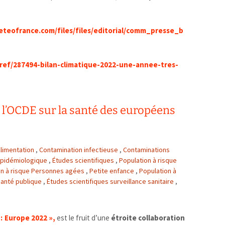
eteofrance.com/files/files/editorial/comm_presse_b
bref/287494-bilan-climatique-2022-une-annee-tres-
l’OCDE sur la santé des européens
limentation
,
Contamination infectieuse
,
Contaminations
 épidémiologique
,
Études scientifiques
,
Population à risque
on à risque Personnes agées
,
Petite enfance
,
Population à
anté publique
,
Études scientifiques surveillance sanitaire
,
 : Europe 2022 »,
est le fruit d’une
étroite collaboration