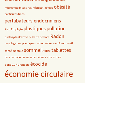
obésité
microbiote intestinal
néonicotinoïdes
particules fines
pertubateurs endocriniens
plastiques
pollution
Plan Ecophyto
Radon
protoxyde d'azote
puberté précoce
recyclage des plastiques
salmonelles
santé au travail
sommeil
tablettes
santé mentale
tabac
taxe carbone
terres rares
villes en transition
écocide
Zone ZCR Grenoble
économie circulaire