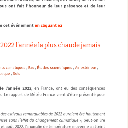
Pharmacovigilance, produits et
dispositifs de santé, vaccins
nous ont fait l’honneur de leur présence et de leur
Population à risque
adolescents
Publications recommandées
exposition professionnelle
 de cet événement
en cliquant ici
Rayonnements
femmes enceintes / enfant
ionisants
réglementaire
non ionisants, ondes
Personnes agées
électromagnétiques (THT,
022 l’année la plus chaude jamais
mobile, WIFI, Linky, …)
Santé publique
Sols
Sommeil
Technologies
ts climatiques
,
Eau
,
Études scientifiques
,
Air extérieur
écrans / jeux vidéos
,
blique
,
Sols
Tourisme
environnement industriel
Transports
nanotechnologies
de l’année 2022
, en France, ont eu des conséquences
Vie sociale
. Le rapport de Météo France vient d’être présenté pour
odes estivaux remarquables de 2022 auraient été hautement
nses sans l’effet du changement climatique
»,
peut-on lire
i et août 2022, l’anomalie de température moyenne a atteint