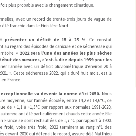
 fois plus probable avec le changement climatique.
nnelles, avec un record de trente-trois jours de vague de
a été franchie dans le Finistère Nord.
it présenter un déficit de 15 à 25
%
. Ce constat
t au regard des épisodes de canicule et de sécheresse qui
rritoire.
« 2022 sera l’une des années les plus sèches
début des mesures, c’est-à-dire depuis 1959 pour les
er l’année avec un déficit pluviométrique d’environ 20 à
21. ». Cette sécheresse 2022, qui a duré huit mois, est la
e en France.
xceptionnelle va devenir la norme d’ici 2050.
Nous
re moyenne, sur l’année écoulée, entre 14,2 et 14,6°C, ce
ue de + 1,1 à +1,5°C par rapport aux normales 1991-2020,
t automne ont été particulièrement chauds cette année.Elle
n France se sont réchauffées de 1,7 °C par rapport à 1900.
 froid, voire très froid, 2022 terminera au rang n°1 des
ès devant 2020 qui détenait le record, assure déjà Matthieu