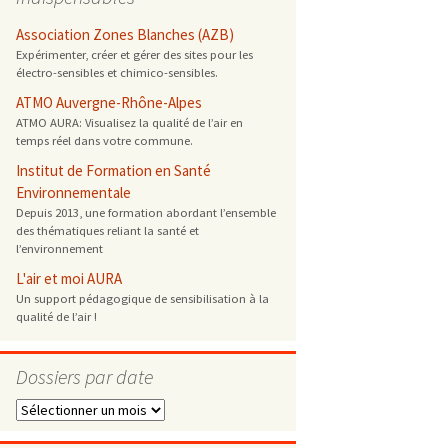
 ONG
Association Zones Blanches (AZB)
Expérimenter, créer et gérer des sites pour les
électro-sensibles et chimico-sensibles.
 de cuisson
ATMO Auvergne-Rhône-Alpes
ATMO AURA: Visualisez la qualité de l’air en
 reprotoxique
temps réel dans votre commune.
Institut de Formation en Santé
s
Environnementale
Depuis 2013, une formation abordant l’ensemble
des thématiques reliant la santé et
es
l’environnement
 énergétique
L'air et moi AURA
Un support pédagogique de sensibilisation à la
qualité de l’air !
Dossiers par date
Dossiers
par