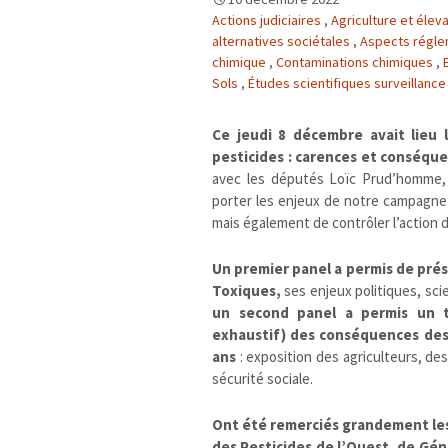
Actions judiciaires
,
Agriculture et éle
alternatives sociétales
,
Aspects régl
chimique
,
Contaminations chimiques
,
Sols
,
Études scientifiques surveillance
Ce jeudi 8 décembre avait lieu l
pesticides : carences et conséqu
avec les députés Loïc Prud’homme, 
porter les enjeux de notre campagn
mais également de contrôler l’action
Un premier panel a permis de pré
Toxiques,
ses enjeux politiques, sci
un second panel a permis un 
exhaustif) des conséquences de
ans
: exposition des agriculteurs, des 
sécurité sociale.
Ont été remerciés grandement les
des Pesticides de l’Ouest, de Géné