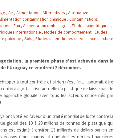
vage
,
Air
,
Alimentation
,
Alternatives
,
Alternatives
Alimentation contamination chimique
,
Contaminations
idiques
,
Eau
,
Alimentation emballages
,
Études scientifiques
,
uridiques internationale
,
Modes de comportement
,
Études
té publique
,
Sols
,
Études scientifiques surveillance sanitaire
égociation, la première phase s’est achevée dans la
d de l’Uruguay ce vendredi 2 décembre.
chapper à tout contrôle et si rien n’est fait, il pourrait être
enfin à agir. La crise actuelle du plastique ne laisse pas de
e approche globale avec tous les acteurs concernés par
e.
ys ont voté en faveur d’un traité mondial de lutte contre la
ue global des 10 à 20 millions de tonnes de plastique qui
ns est estimé à environ 13 milliards de dollars par an en
écosystèmes marins : il englobe les pertes financières