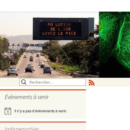
Rechercher :
Évènements à venir
Il n’y a pas d’évènements à venir.
Notice
utritionelle
Indispensables
ne