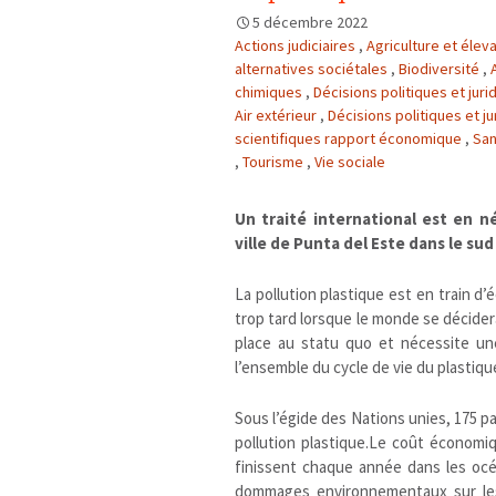
5 décembre 2022
Actions judiciaires
,
Agriculture et éle
alternatives sociétales
,
Biodiversité
,
chimiques
,
Décisions politiques et jur
Air extérieur
,
Décisions politiques et j
scientifiques rapport économique
,
San
,
Tourisme
,
Vie sociale
Un traité international est en n
ville de Punta del Este dans le su
La pollution plastique est en train d’é
trop tard lorsque le monde se décidera 
place au statu quo et nécessite un
l’ensemble du cycle de vie du plastiqu
Sous l’égide des Nations unies, 175 pa
pollution plastique.Le coût économiq
finissent chaque année dans les océa
dommages environnementaux sur les 