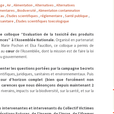
vage
,
Air
,
Alimentation
,
Alternatives
,
Alternatives
Biodiversité
emballages
positionnement citoyen /
ementaires
,
Biodiversité
,
Alimentation contamination
Bruit
gaspillage alimentaire
Risques majeurs
Eau
,
Études scientifiques
,
réglementaire
,
Santé publique
,
Changements climatiques
modes de conservation et
 sanitaire
,
Études scientifiques toxicologique
Contamination infectieuse
Contaminations chimiques
cancérigène / mutagène /
e colloque “Evaluation de la toxicité des produits
ences” à l’Assemblée Nationale.
Organisé en partenariat
Déchets
métaux lourds et autres
économie circulaire
Marie Pochon et Elsa Faucillon, ce colloque a permis de
Décisions politiques et juridiques
perturbateurs endocrinien
recyclage
européenne
e au
cœur
de l’Assemblée, dont la mission est de faire la loi
Eau
PFAS
traitements
internationale
mers et océans
 du gouvernement.
Énergies
nationale
superficielles et souterrain
fossiles
Environnement numérique
renouvelables / transition
senter les questions portées par la campagne Secrets
entifiques, juridiques, sanitaires et environnementaux. Puis
Études scientifiques
épidémiologique
tour d’horizon complet (bien que forcément non
Jurisprudence
rapport économique
s carences que nous dénonçons depuis maintenant 2
Logement
surveillance sanitaire
riverains, impacts sur la biodiversité, sur la santé, et sur la
Modes de comportement
toxicologique
offre de soins
 intervenantes et intervenants du Collectif Victimes
Petite enfance
rations Futures, de l’Inserm, de l’Inrae, de l’Ifremer