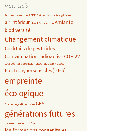
date
Mots-clefs
Actions de groupe
ADEME et transition énergétique
air intérieur
Amiante
alcool
Alternatiba
biodiversité
s
Changement climatique
 téléphonie
Cocktails de pesticides
Contamination radioactive
COP 22
DAS Débit d'absorption spécifique
eaux usées
Electrohypersensibles( EHS)
empreinte
écologique
GES
Etiquetage alimentaire
générations futures
hyperconnexion
Loi Elan
Malformations congénitales