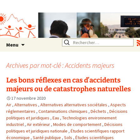
Association SERA Santé
Environnement Auvergne
Rhône Alpes
Un environnement sain pour
la santé de tous
Aller
Rechercher :
Menu
au
contenu
Archives par mot-clé : Accidents majeurs
Les bons réflexes en cas d’accidents
majeurs ou de catastrophes naturelles
17 novembre 2020
Air
,
Alternatives
,
Alternatives alternatives sociétales
,
Aspects
réglementaires
,
Contaminations chimiques
,
Déchets
,
Décisions
politiques et juridiques
,
Eau
,
Technologies environnement
industriel
,
Air extérieur
,
Modes de comportement
,
Décisions
politiques et juridiques nationale
,
Études scientifiques rapport
économique
,
Santé publique
,
Sols
,
Études scientifiques