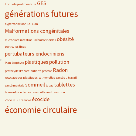
GES
Etiquetage alimentaire
générations futures
hyperconnexion
Loi Elan
Malformations congénitales
obésité
microbiote intestinal
néonicotinoïdes
particules fines
pertubateurs endocriniens
se
plastiques
pollution
Plan Ecophyto
Radon
protoxyde d'azote
puberté précoce
recyclage des plastiques
salmonelles
santé au travail
sommeil
tablettes
santé mentale
tabac
taxe carbone
terres rares
villes en transition
écocide
Zone ZCR Grenoble
économie circulaire