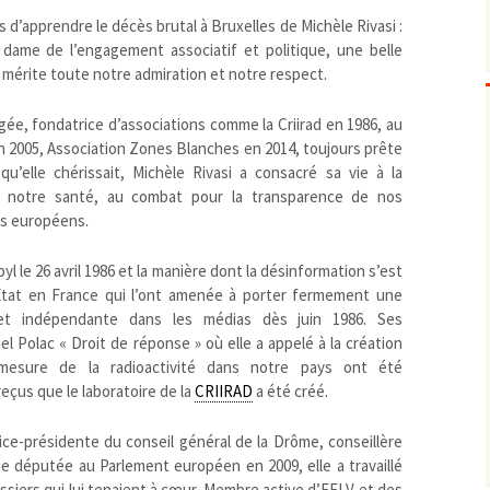
’apprendre le décès brutal à Bruxelles de Michèle Rivasi :
Biodiversité
emballages
positionnement citoyen /
ame de l’engagement associatif et politique, une belle
Bruit
gaspillage alimentaire
Risques majeurs
mérite toute notre admiration et notre respect.
Changements climatiques
modes de conservation et
Contamination infectieuse
gée, fondatrice d’associations comme la Criirad en 1986, au
Contaminations chimiques
cancérigène / mutagène /
n 2005, Association Zones Blanches en 2014, toujours prête
qu’elle chérissait, Michèle Rivasi a consacré sa vie à la
Déchets
métaux lourds et autres
économie circulaire
de notre santé, au combat pour la transparence de nos
Décisions politiques et juridiques
perturbateurs endocrinien
recyclage
européenne
ens européens.
Eau
PFAS
traitements
internationale
mers et océans
Énergies
nationale
superficielles et souterrain
fossiles
l le 26 avril 1986 et la manière dont la désinformation s’est
Environnement numérique
renouvelables / transition
’État en France qui l’ont amenée à porter fermement une
e et indépendante dans les médias dès juin 1986. Ses
Études scientifiques
épidémiologique
el Polac « Droit de réponse » où elle a appelé à la création
Jurisprudence
rapport économique
mesure de la radioactivité dans notre pays ont été
Logement
surveillance sanitaire
eçus que le laboratoire de la
CRIIRAD
a été créé.
Modes de comportement
toxicologique
offre de soins
ce-présidente du conseil général de la Drôme, conseillère
ue députée au Parlement européen en 2009, elle a travaillé
Petite enfance
ossiers qui lui tenaient à cœur. Membre active d’EELV et des