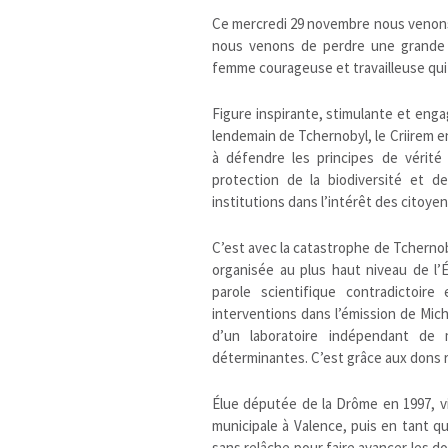
Ce mercredi 29 novembre nous venons d
nous venons de perdre une grande d
femme courageuse et travailleuse qui 
Figure inspirante, stimulante et enga
lendemain de Tchernobyl, le Criirem e
à défendre les principes de vérité 
protection de la biodiversité et 
institutions dans l’intérêt des citoy
C’est avec la catastrophe de Tchernoby
organisée au plus haut niveau de l
parole scientifique contradictoir
interventions dans l’émission de Mich
d’un laboratoire indépendant de 
déterminantes. C’est grâce aux dons r
Élue députée de la Drôme en 1997, vi
municipale à Valence, puis en tant q
sans relâche pour faire avancer les d