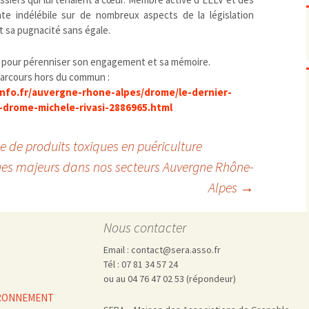
Pharmacovigilance, produits et
dispositifs de santé, vaccins
nte indélébile sur de nombreux aspects de la législation
t sa pugnacité sans égale.
Population à risque
adolescents
Publications recommandées
exposition professionnelle
 pour pérenniser son engagement et sa mémoire.
Rayonnements
femmes enceintes / enfant
ionisants
parcours hors du commun :
réglementaire
non ionisants, ondes
Personnes agées
info.fr/auvergne-rhone-alpes/drome/le-dernier-
électromagnétiques (THT,
mobile, WIFI, Linky, …)
Santé publique
drome-michele-rivasi-2886965.html
Sols
 de produits toxiques en puériculture
Sommeil
Technologies
écrans / jeux vidéos
ues majeurs dans nos secteurs Auvergne Rhône-
Tourisme
environnement industriel
Alpes
→
Transports
nanotechnologies
Vie sociale
Nous contacter
Email : contact@sera.asso.fr
Tél : 07 81 34 57 24
ou au 04 76 47 02 53 (répondeur)
VIRONNEMENT