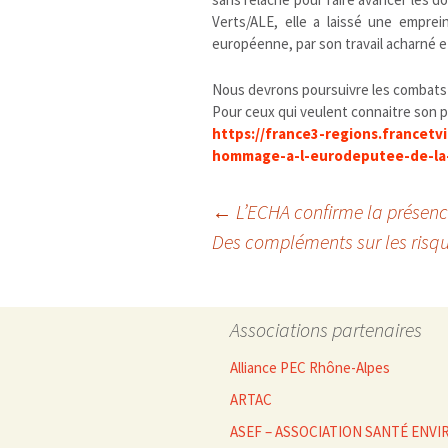
Verts/ALE, elle a laissé une emprei
européenne, par son travail acharné e
Nous devrons poursuivre les combats
Pour ceux qui veulent connaitre son 
https://france3-regions.francetv
hommage-a-l-eurodeputee-de-la-
Navigation
←
L’ECHA confirme la présence
Des compléments sur les risq
des
Associations partenaires
articles
Alliance PEC Rhône-Alpes
ARTAC
ASEF – ASSOCIATION SANTÉ EN