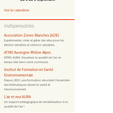
 ONG
Voir le calendrier
 de cuisson
Indispensables
 reprotoxique
Association Zones Blanches (AZB)
Expérimenter, créer et gérer des sites pour les
électro-sensibles et chimico-sensibles.
s
ATMO Auvergne-Rhône-Alpes
ATMO AURA: Visualisez la qualité de l’air en
es
temps réel dans votre commune.
 énergétique
Institut de Formation en Santé
Environnementale
Depuis 2013, une formation abordant l’ensemble
des thématiques reliant la santé et
l’environnement
L'air et moi AURA
Un support pédagogique de sensibilisation à la
qualité de l’air !