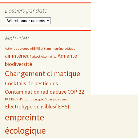
Dossiers par date
Dossiers
par
s
date
Mots-clefs
 téléphonie
Actions de groupe
ADEME et transition énergétique
air intérieur
Amiante
alcool
Alternatiba
biodiversité
Changement climatique
Cocktails de pesticides
Contamination radioactive
COP 22
DAS Débit d'absorption spécifique
eaux usées
Electrohypersensibles( EHS)
empreinte
écologique