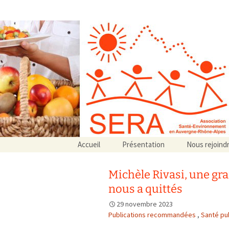
Association SERA Santé Envir
Un environnement sain pour la santé de tous
Aller
Accueil
Présentation
Nous rejoind
au
Qui sommes-nous ?
contenu
Associations partenaires
Michèle Rivasi, une gra
Associations adhérentes
nous a quittés
29 novembre 2023
Publications recommandées
,
Santé pu