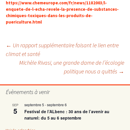
https://www.chemeurope.com/fr/news/1182003/l-
enquete-de-l-echa-revele-la-presence-de-substances-
chimiques-toxiques-dans-les-produits-de-
puericulture.html
Navigation
←
Un rapport supplémentaire faisant le lien entre
climat et santé
Michèle Rivasi, une grande dame de l’écologie
des
politique nous a quittés
→
articles
Évènements à venir
septembre 5
-
septembre 6
SEP
5
Festival de l’ALbenc : 30 ans de l’avenir au
naturel: du 5 au 6 septembre