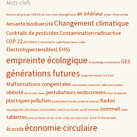
Mots-clefs
air intérieur
Actions de groupe
ADEME et transition énergétique
alcool
Alternatiba
Changement climatique
Amiante
biodiversité
Cocktails de pesticides
Contamination radioactive
COP 22
DAS Débit d'absorption spécifique
eaux usées
Electrohypersensibles( EHS)
empreinte écologique
GES
Etiquetage alimentaire
générations futures
hyperconnexion
Loi Elan
Malformations congénitales
microbiote intestinal
néonicotinoïdes
obésité
pertubateurs endocriniens
particules fines
Plan Ecophyto
plastiques
pollution
Radon
protoxyde d'azote
puberté précoce
sommeil
recyclage des plastiques
salmonelles
santé au travail
santé mentale
tabac
tablettes
taxe carbone
terres rares
villes en transition
Zone ZCR Grenoble
économie circulaire
écocide