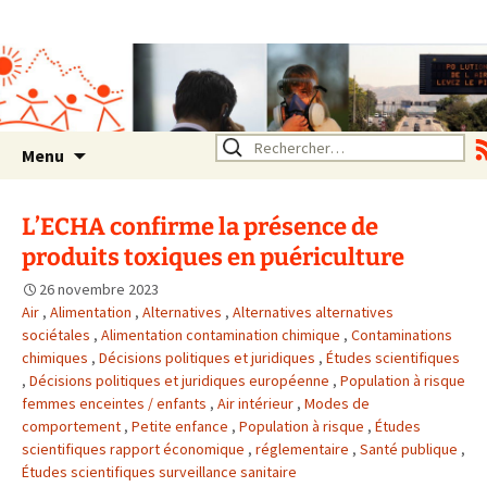
Association SERA Santé
Environnement Auvergne
Rhône Alpes
Un environnement sain pour
la santé de tous
Aller
Rechercher :
Menu
au
contenu
L’ECHA confirme la présence de
produits toxiques en puériculture
26 novembre 2023
Air
,
Alimentation
,
Alternatives
,
Alternatives alternatives
sociétales
,
Alimentation contamination chimique
,
Contaminations
chimiques
,
Décisions politiques et juridiques
,
Études scientifiques
,
Décisions politiques et juridiques européenne
,
Population à risque
femmes enceintes / enfants
,
Air intérieur
,
Modes de
comportement
,
Petite enfance
,
Population à risque
,
Études
scientifiques rapport économique
,
réglementaire
,
Santé publique
,
Études scientifiques surveillance sanitaire