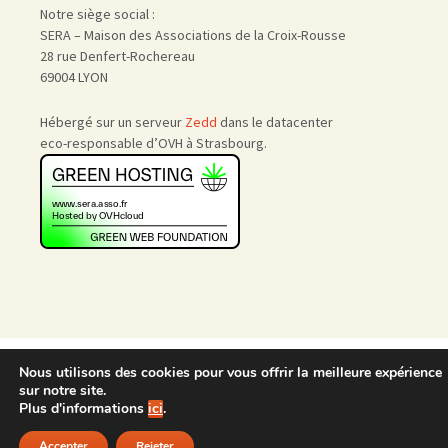
Notre siège social :
SERA – Maison des Associations de la Croix-Rousse
28 rue Denfert-Rochereau
69004 LYON
Hébergé sur un serveur
Zedd
dans le datacenter
eco-responsable d’OVH à Strasbourg.
Accueil
|
Nous rejoindre
|
Nous utilisons des cookies pour vous offrir la meilleure expérience
Admin
sur notre site.
Plus d'informations
ici
.
Accepter
Rejeter