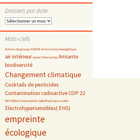
Dossiers par date
Dossiers
par
s
date
Mots-clefs
 téléphonie
Actions de groupe
ADEME et transition énergétique
air intérieur
Amiante
alcool
Alternatiba
biodiversité
Changement climatique
Cocktails de pesticides
Contamination radioactive
COP 22
DAS Débit d'absorption spécifique
eaux usées
Electrohypersensibles( EHS)
empreinte
écologique