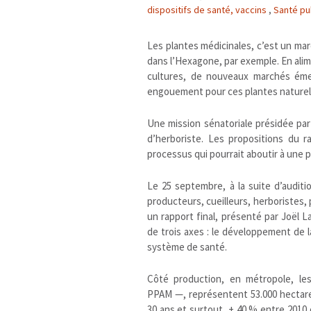
dispositifs de santé, vaccins
,
Santé pu
Les plantes médicinales, c’est un mar
dans l’Hexagone, par exemple. En alim
cultures, de nouveaux marchés éme
engouement pour ces plantes naturel
Une mission sénatoriale présidée par
d’herboriste. Les propositions du r
processus qui pourrait aboutir à une p
Le 25 septembre, à la suite d’audit
producteurs, cueilleurs, herboristes
un rapport final, présenté par Joël L
de trois axes : le développement de la
système de santé.
Côté production, en métropole, le
PPAM
—, représentent 53.000 hectare
30 ans et surtout, + 40
% entre 2010 