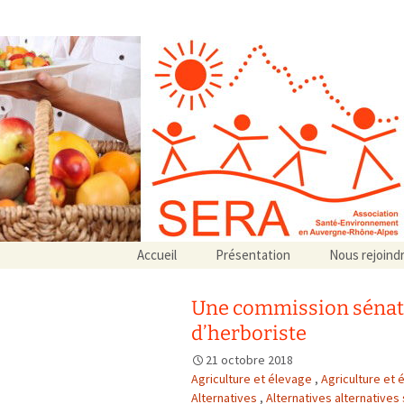
Association SERA Santé Envir
Un environnement sain pour la santé de tous
Aller
Accueil
Présentation
Nous rejoind
au
Qui sommes-nous ?
contenu
Associations partenaires
Une commission sénato
Associations adhérentes
d’herboriste
21 octobre 2018
Agriculture et élevage
,
Agriculture et 
Alternatives
,
Alternatives alternatives