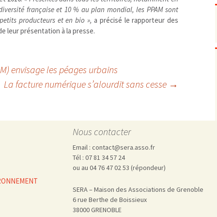
Pharmacovigilance, produits et
iversité française et 10
dispositifs de santé, vaccins
% au plan mondial, les
PPAM
sont
 petits producteurs et en bio
»,
a précisé le rapporteur des
Population à risque
adolescents
de leur présentation à la presse.
Publications recommandées
exposition professionnelle
Rayonnements
femmes enceintes / enfant
ionisants
réglementaire
non ionisants, ondes
Personnes agées
LOM) envisage les péages urbains
électromagnétiques (THT,
mobile, WIFI, Linky, …)
Santé publique
La facture numérique s’alourdit sans cesse
→
Sols
Sommeil
Technologies
écrans / jeux vidéos
Tourisme
environnement industriel
Nous contacter
Transports
nanotechnologies
Email : contact@sera.asso.fr
Vie sociale
Tél : 07 81 34 57 24
ou au 04 76 47 02 53 (répondeur)
VIRONNEMENT
SERA – Maison des Associations de Grenoble
6 rue Berthe de Boissieux
38000 GRENOBLE