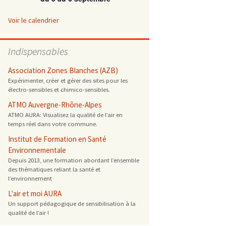
 ONG
Voir le calendrier
 de cuisson
Indispensables
 reprotoxique
Association Zones Blanches (AZB)
Expérimenter, créer et gérer des sites pour les
électro-sensibles et chimico-sensibles.
s
ATMO Auvergne-Rhône-Alpes
ATMO AURA: Visualisez la qualité de l’air en
es
temps réel dans votre commune.
 énergétique
Institut de Formation en Santé
Environnementale
Depuis 2013, une formation abordant l’ensemble
des thématiques reliant la santé et
l’environnement
L'air et moi AURA
Un support pédagogique de sensibilisation à la
qualité de l’air !