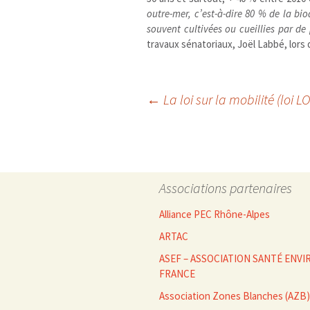
outre-mer, c’est-à-dire 80
% de la biod
souvent cultivées ou cueillies par de
travaux sénatoriaux, Joël Labbé, lors 
Navigation
←
La loi sur la mobilité (loi 
des
articles
Associations partenaires
Alliance PEC Rhône-Alpes
ARTAC
ASEF – ASSOCIATION SANTÉ EN
FRANCE
Association Zones Blanches (AZB)