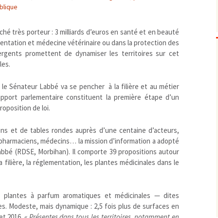
blique
Biodiversité
emballages
positionnement citoyen /
Bruit
gaspillage alimentaire
Risques majeurs
ché très porteur : 3 milliards d’euros en santé et en beauté
Changements climatiques
modes de conservation et
entation et médecine vétérinaire ou dans la protection des
Contamination infectieuse
rgents promettent de dynamiser les territoires sur cet
les.
Contaminations chimiques
cancérigène / mutagène /
Déchets
métaux lourds et autres
économie circulaire
 le Sénateur Labbé va se pencher à la filière et au métier
Décisions politiques et juridiques
perturbateurs endocrinien
recyclage
européenne
apport parlementaire constituent la première étape d’un
Eau
PFAS
traitements
internationale
mers et océans
roposition de loi.
Énergies
nationale
superficielles et souterrain
fossiles
Environnement numérique
ions et de tables rondes auprès d’une centaine d’acteurs,
renouvelables / transition
, pharmaciens, médecins… la mission d’information a adopté
Études scientifiques
épidémiologique
abbé (
RDSE
, Morbihan). Il comporte 39 propositions autour
Jurisprudence
rapport économique
 filière, la réglementation, les plantes médicinales dans le
Logement
surveillance sanitaire
Modes de comportement
toxicologique
s plantes à parfum aromatiques et médicinales — dites
offre de soins
s. Modeste, mais dynamique : 2,5 fois plus de surfaces en
Petite enfance
et 2016.
«
Présentes dans tous les territoires, notamment en