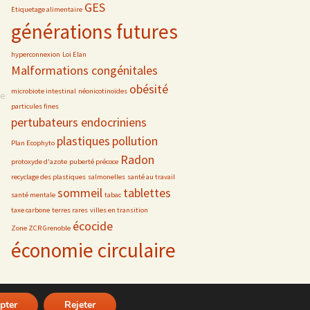
GES
Etiquetage alimentaire
générations futures
hyperconnexion
Loi Elan
Malformations congénitales
obésité
microbiote intestinal
néonicotinoïdes
se
particules fines
pertubateurs endocriniens
plastiques
pollution
Plan Ecophyto
Radon
protoxyde d'azote
puberté précoce
recyclage des plastiques
salmonelles
santé au travail
sommeil
tablettes
santé mentale
tabac
taxe carbone
terres rares
villes en transition
écocide
Zone ZCR Grenoble
économie circulaire
pter
Rejeter