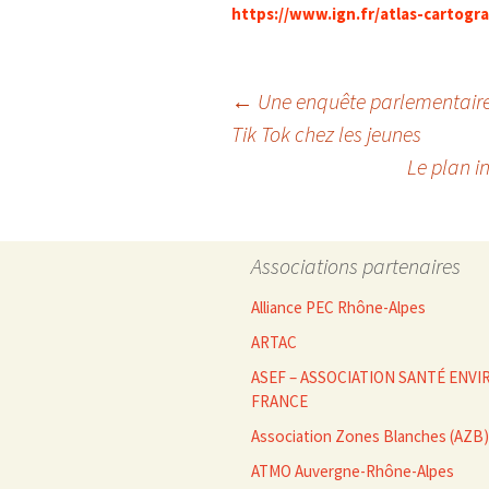
https://www.ign.fr/atlas-cartog
Navigation
←
Une enquête parlementaire r
Tik Tok chez les jeunes
Le plan i
des
articles
Associations partenaires
Alliance PEC Rhône-Alpes
ARTAC
ASEF – ASSOCIATION SANTÉ EN
FRANCE
Association Zones Blanches (AZB)
ATMO Auvergne-Rhône-Alpes