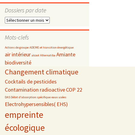
Dossiers par date
Dossiers
par
s
date
Mots-clefs
 téléphonie
Actions de groupe
ADEME et transition énergétique
air intérieur
Amiante
alcool
Alternatiba
biodiversité
Changement climatique
Cocktails de pesticides
Contamination radioactive
COP 22
DAS Débit d'absorption spécifique
eaux usées
Electrohypersensibles( EHS)
empreinte
écologique