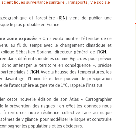
 scientifiques surveillance sanitaire
,
Transports
,
Vie sociale
Biodiversité
emballages
positionnement citoyen /
Bruit
gaspillage alimentaire
Risques majeurs
n géographique et forestière (
IGN
) vient de publier une
Changements climatiques
modes de conservation et
isque le plus probable en France.
Contamination infectieuse
 une zone exposée
. « On a voulu montrer l’étendue de ce
Contaminations chimiques
cancérigène / mutagène /
devenu au fil du temps avec le changement climatique et
Déchets
métaux lourds et autres
économie circulaire
plique Sébastien Soriano, directeur général de l’
IGN
.
Décisions politiques et juridiques
perturbateurs endocrinien
recyclage
européenne
trée dans différents modèles comme Vigicrues pour prévoir
Eau
PFAS
traitements
internationale
mers et océans
t donc aménager le territoire en conséquence », précise
artenariales à l’
IGN
. Avec la hausse des températures, les
Énergies
nationale
superficielles et souterrain
fossiles
 davantage d’humidité et leur pouvoir de précipitation
Environnement numérique
renouvelables / transition
e de l’atmosphère augmente de 1°C, rappelle l’Institut.
Études scientifiques
épidémiologique
Jurisprudence
rapport économique
er cette nouvelle édition de son Atlas « Cartographier
Logement
de la prévention des risques : en effet les données nous
surveillance sanitaire
 à renforcer notre résilience collective face au risque
Modes de comportement
toxicologique
 systèmes de vigilance pour modéliser le risque et construire
offre de soins
’accompagner les populations et les décideurs.
Petite enfance