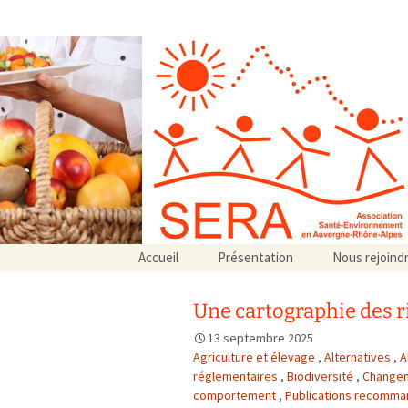
Association SERA Santé Envir
Un environnement sain pour la santé de tous
Aller
Accueil
Présentation
Nous rejoind
au
Qui sommes-nous ?
contenu
Associations partenaires
Une cartographie des r
Associations adhérentes
13 septembre 2025
Agriculture et élevage
,
Alternatives
,
A
réglementaires
,
Biodiversité
,
Changem
comportement
,
Publications recomm