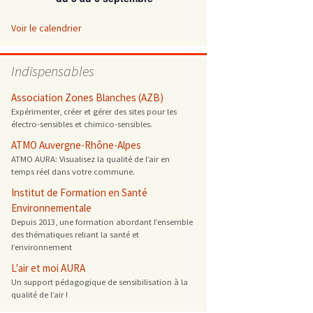
 ONG
Voir le calendrier
 de cuisson
Indispensables
 reprotoxique
Association Zones Blanches (AZB)
Expérimenter, créer et gérer des sites pour les
électro-sensibles et chimico-sensibles.
s
ATMO Auvergne-Rhône-Alpes
ATMO AURA: Visualisez la qualité de l’air en
es
temps réel dans votre commune.
 énergétique
Institut de Formation en Santé
Environnementale
Depuis 2013, une formation abordant l’ensemble
des thématiques reliant la santé et
l’environnement
L'air et moi AURA
Un support pédagogique de sensibilisation à la
qualité de l’air !