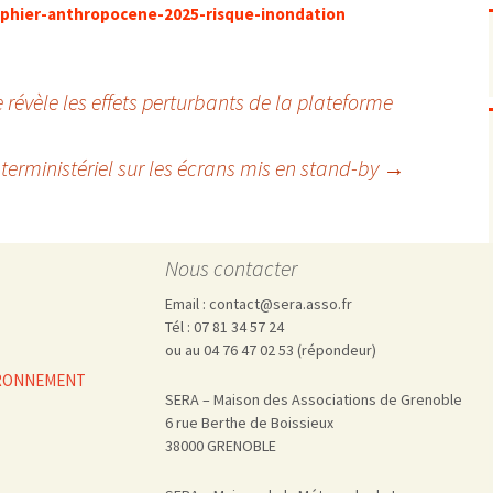
Pharmacovigilance, produits et
raphier-anthropocene-2025-risque-inondation
dispositifs de santé, vaccins
Population à risque
adolescents
Publications recommandées
exposition professionnelle
évèle les effets perturbants de la plateforme
Rayonnements
femmes enceintes / enfant
ionisants
réglementaire
non ionisants, ondes
Personnes agées
électromagnétiques (THT,
nterministériel sur les écrans mis en stand-by
→
mobile, WIFI, Linky, …)
Santé publique
Sols
Sommeil
Technologies
écrans / jeux vidéos
Nous contacter
Tourisme
environnement industriel
Email : contact@sera.asso.fr
Transports
nanotechnologies
Tél : 07 81 34 57 24
Vie sociale
ou au 04 76 47 02 53 (répondeur)
VIRONNEMENT
SERA – Maison des Associations de Grenoble
6 rue Berthe de Boissieux
38000 GRENOBLE